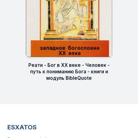
Реати - Бог в XX веке - Человек -
путь к пониманию Бога - книги и
модуль BibleQuote
ESXATOS