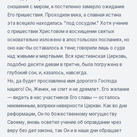
сношения с миром, и постепенно замерло ожидание
Его пришествия. Проходили века, а славная истина
эта всецело находилась ״под сосудом.” Хотя учение
о пришествии Христовом и восхищении святых
основательно изложено в апостольских посланиях, но
оно как-бы оставалось в тени; говорили лишь о суде
над живыми и мертвыми. Вся христианская Церковь,
подобно десяти девам в притче, была погружена в
глубокий сон, и, казалось, навсегда.
Но, да будет прославлена имя дорогого Господа
нашего! Он, Жених, не спит и не дремлет. Его желание
— видеть в нас участников Его славы — осталось
неизменным, вопреки неверности Церкви. Как во дни
реформации, Он по божественному могуществу
Своему, вновь осветил учение об оправдании чрез
веру без дел закона, так Он и в наши дни обращает