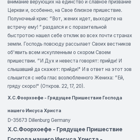
внимание верующих на единство и славное призвание
Церкви и, особенно, на Свое близкое пришествие.
Полуночный крик: ״Вот, жених идет, выходите на
встречу ему! ” раздался и с поразительной
быстротою нашел себе отклик во всех почти странах
земли. Господь повсюду рассылает Своих вестников
об'явить всем искупленным о скором Своем
пришествии. ״И Дух и невеста говорят: прийди! И
слышавший да скажет: прийди!" И в ответ на этот зов
слышится с неба глас возлюбленного Жениха: ״Ей,
гряду скоро!" (Откров. 22, 17, 20).
Х.С.Фоорхоефе - Грядущее Пришествие Господа
нашего Иисуса Христа
D-35673 Dillenburg Germany
Х.С.Фоорхоефе - Грядущее Пришествие
Господа нашего Иисуса Христа -