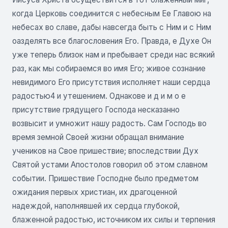
когда Церковь соединится с небесным Ее Главою на
небесах во славе, дабы навсегда быть с Ним и с Ним
оазделять все благословения Его. Правда, е Духе Он
уже теперь близок нам и пребывает среди нас всякий
раз, как мы собираемся во имя Его; живое сознание
невидимого Его присутствия исполняет наши сердца
радостью4 и утешением. Однакове и д и м о е
присутствие грядущего Господа несказанно
возвысит и умножит нашу радость. Сам Господь во
время земной Своей жизни обращал внимание
учеников на Свое пришествие; впоследствии Дух
Святой устами Апостолов говорил об этом славном
событии. Пришествие Господне было предметом
ожидания первых христиан, их драгоценной
надеждой, наполнявшей их сердца глубокой,
блаженной радостью, источником их силы и терпения