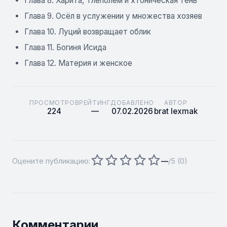
Глава 8. Харита, Тлеполем и хтоническая тень
Глава 9. Осёл в услужении у множества хозяев
Глава 10. Луций возвращает облик
Глава 11. Богиня Исида
Глава 12. Материя и женское ​
ПРОСМОТРОВ
РЕЙТИНГ
ДОБАВЛЕНО
АВТОР
224
—
07.02.2026
brat lexmak
Оцените публикацию:
—
/5 (
0
)
Комментарии