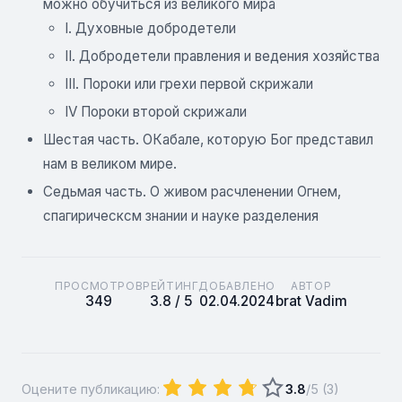
можно обучиться из великого мира
I. Духовные добродетели
II. Добродетели правления и ведения хозяйства
III. Пороки или грехи первой скрижали
IV Пороки второй скрижали
Шестая часть. ОКабале, которую Бог представил
нам в великом мире.
Седьмая часть. О живом расчленении Огнем,
спагирическсм знании и науке разделения
ПРОСМОТРОВ
РЕЙТИНГ
ДОБАВЛЕНО
АВТОР
349
3.8 / 5
02.04.2024
brat Vadim
Оцените публикацию:
3.8
/5 (
3
)