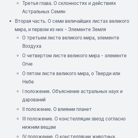
Третья глава. О склонностях и действиях
Астральных Семян
Вторая часть. О семи величайших листах великого
мира, и первом из них - Элементе Земля
О третьем листе великого мира, элементе
Воздуха
О четвертом листе великого мира - элементе
Огне
О пятом листе великого мира, о Тверди или
Небе
I положение. Объяснение астральных наук и
дарований
II положение. О влиянии планет
III положение. О констелляции звезд согласно
нижним вещам
IV положение. О констелляции животных,