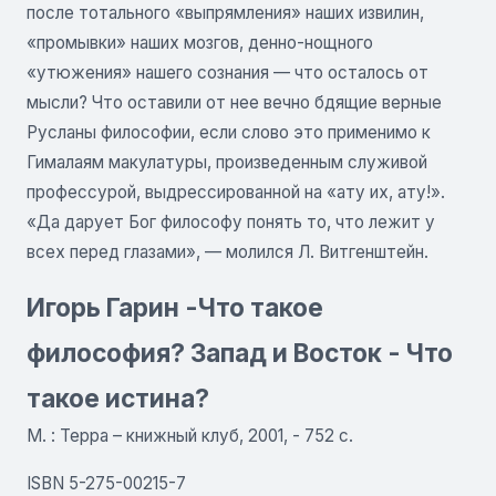
после тоталь­ного «выпрямления» наших извилин,
«промывки» наших мозгов, денно-нощного
«утюжения» нашего сознания — что осталось от
мысли? Что оставили от нее вечно бдящие верные
Русланы философии, если слово это применимо к
Гималаям макулатуры, произведенным служивой
профес­сурой, выдрессированной на «ату их, ату!».
«Да дарует Бог философу понять то, что лежит у
всех перед глазами», — молился Л. Витгенштейн.
Игорь Гарин -Что такое
философия? Запад и Восток - Что
такое истина?
М. : Терра – книжный клуб, 2001, - 752 с.
ISBN 5-275-00215-7