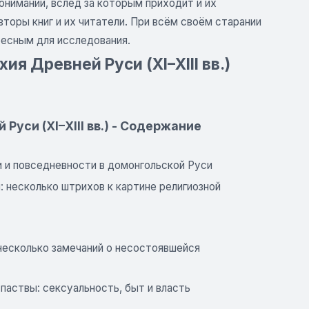
онимании, вслед за которым приходит и их
торы книг и их читатели. При всём своём старании
ресным для исследования.
я Древней Руси (XI–XIII вв.)
уси (XI–XIII вв.) - Содержание
и и повседневности в домонгольской Руси
: несколько штрихов к картине религиозной
 несколько замечаний о несостоявшейся
паствы: сексуальность, быт и власть