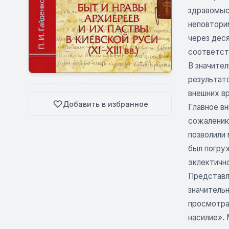
здравомыс
неповтори
через деся
соответств
В значител
результат
внешних в
Добавить в избранное
Главное вн
сожалению
позволили 
был погру
эклектичн
Представле
значитель
просмотра
насилие».