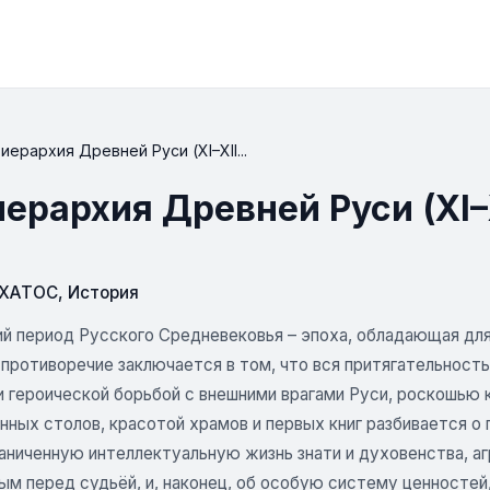
ерархия Древней Руси (XI–XII...
ерархия Древней Руси (XI–XI
СХАТОС
,
История
й период Русского Средневековья – эпоха, обладающая дл
противоречие заключается в том, что вся притягательность
 героической борьбой с внешними врагами Руси, роскошью к
ных столов, красотой храмов и первых книг разбивается о 
раниченную интеллектуальную жизнь знати и духовенства, а
ым перед судьёй, и, наконец, об оcобую систему ценностей