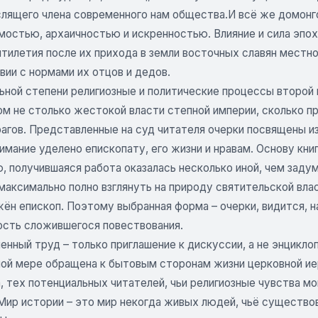
лящего члена современного нам общества.И всё же домонг
мостью, архаичностью и искренностью. Влияние и сила эпох
тилетия после их прихода в земли восточных славян местно
ии с нормами их отцов и дедов.
ьной степени религиозные и политические процессы второй п
ом не столько жестокой власти степной империи, сколько 
рагов. Представленные на суд читателя очерки посвящены и
имание уделено епископату, его жизни и нравам. Основу кни
, получившаяся работа оказалась несколько иной, чем заду
максимально полно взглянуть на природу святительской вла
жён епископ. Поэтому выбранная форма – очерки, видится, 
ость сложившегося повествования.
нный труд – только приглашение к дискуссии, а не энцикло
ной мере обращена к бытовым сторонам жизни церковной иер
, тех потенциальных читателей, чьи религиозные чувства м
 Мир истории – это мир некогда живых людей, чьё существо