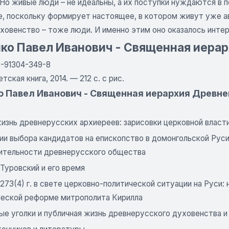
Но живые люди – не идеальны, а их поступки нуждаются в п
е, поскольку формирует настоящее, в котором живут уже ав
ховенство – тоже люди. И именно этим оно оказалось инте
ко Павел Иванович - Священная иерархи
5-91304-349-8
тская книга, 2014. — 212 с. с рис.
 Павел Иванович - Священная иерархия Древней Р
жизнь древнерусских архиереев: зарисовки церковной власт
и выбора кандидатов на епископство в домонгольской Руси
ительности древнерусского общества
Туровский и его время
273(4) г. в свете церковно-политической ситуации на Руси:
ческой реформе митрополита Кирилла
е уголки и публичная жизнь древнерусского духовенства и 