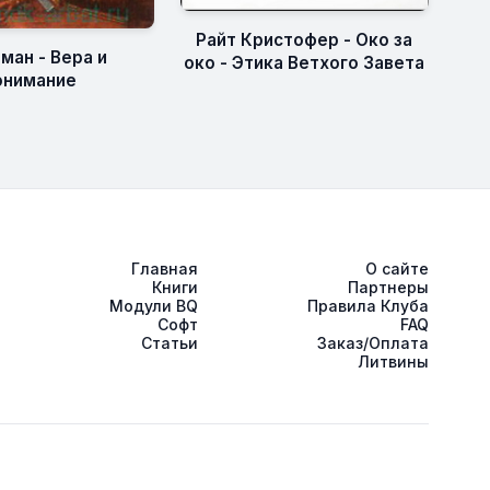
Райт Кристофер - Око за
ман - Вера и
око - Этика Ветхого Завета
онимание
Главная
О сайте
Книги
Партнеры
Модули BQ
Правила Клуба
Софт
FAQ
Статьи
Заказ/Оплата
Литвины