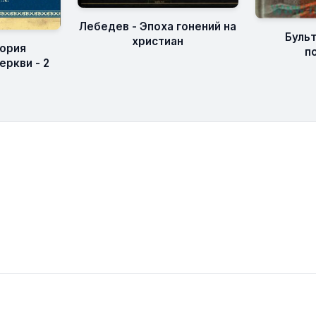
Лебедев - Эпоха гонений на
Бульт
христиан
тория
п
еркви - 2