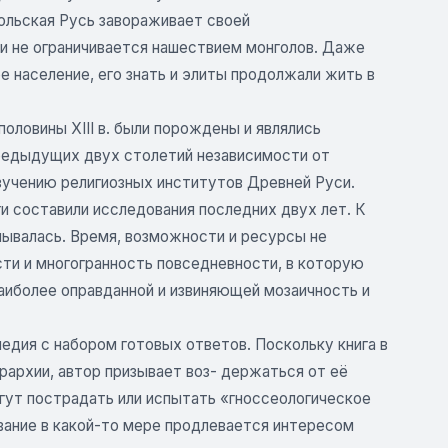
ольская Русь завораживает своей
и не ограничивается нашествием монголов. Даже
е население, его знать и элиты продолжали жить в
оловины XIII в. были порождены и являлись
предыдущих двух столетий независимости от
зучению религиозных институтов Древней Руси.
ги составили исследования последних двух лет. К
мывалась. Время, возможности и ресурсы не
сти и многогранность повседневности, в которую
наиболее оправданной и извиняющей мозаичность и
педия с набором готовых ответов. Поскольку книга в
архии, автор призывает воз- держаться от её
огут пострадать или испытать «гноссеологическое
вание в какой-то мере продлевается интересом