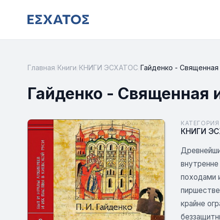
Главная
/
Книги
/
КНИГИ ЭСХАТОС
/
Гайденко - Священная и
Гайденко - Священная и
КАТЕГОРИЯ
КНИГИ Э
Древнейши
внутренне 
походами и
пиршествен
крайне ог
беззащитн