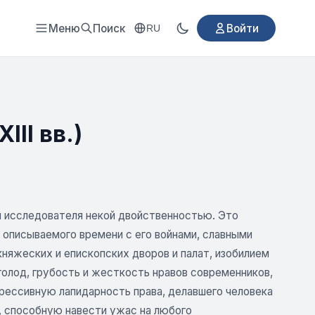
Меню
Поиск
Войти
RU
II вв.)
я исследователя некой двойственностью. Это
 описываемого времени с его войнами, славными
няжеских и епископских дворов и палат, изобилием
голод, грубость и жесткость нравов современников,
грессивную лапидарность права, делавшего человека
, способную навести ужас на любого