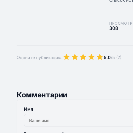
Список ис
ПРОСМОТР
308
Оцените публикацию:
5.0
/5 (
2
)
Комментарии
Имя