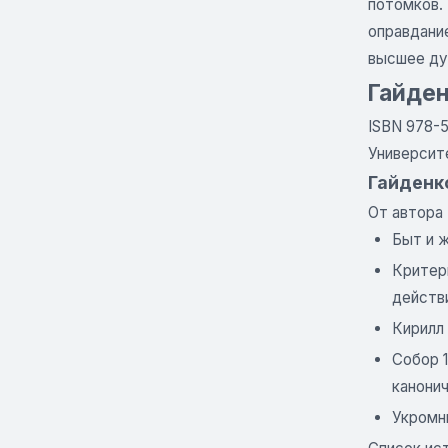
потомков. 
оправдани
высшее ду
Гайден
ISBN 978-
Университе
Гайденко
От автора
Быт и 
Критери
действ
Кирилл 
Собор 1
канони
Укромны