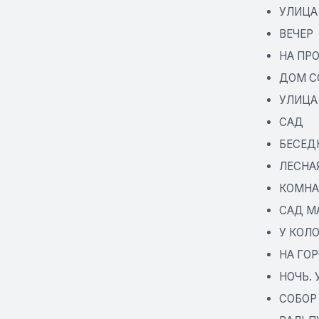
УЛИЦА
ВЕЧЕР
НА ПР
ДОМ С
УЛИЦА
САД
БЕСЕД
ЛЕСНА
КОМНА
САД М
У КОЛ
НА ГО
НОЧЬ.
СОБОР