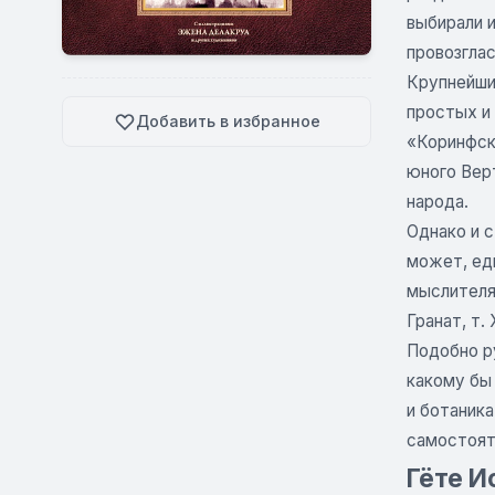
выбирали 
провозгла
Крупнейший
простых и
Добавить в избранное
«Коринфска
юного Вер
народа.
Однако и 
может, ед
мыслителя
Гранат, т. 
Подобно р
какому бы 
и ботаника
самостояте
Гёте И