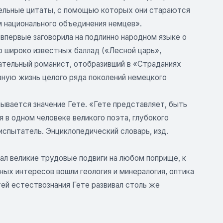
дельные цитаты, с помощью которых они стараются
 национального объединения немцев».
 впервые заговорила на подлинно народном языке о
р широко известных баллад («Лесной царь»,
ечательный романист, отобразивший в «Страданиях
вную жизнь целого ряда поколений немецкого
ывается значение Гете. «Гете представляет, быть
 в одном человеке великого поэта, глубокого
спытатель. Энциклопедический словарь, изд.
л великие трудовые подвиги на любом поприще, к
ных интересов вошли геология и минералогия, оптика
стей естествознания Гете развивал столь же