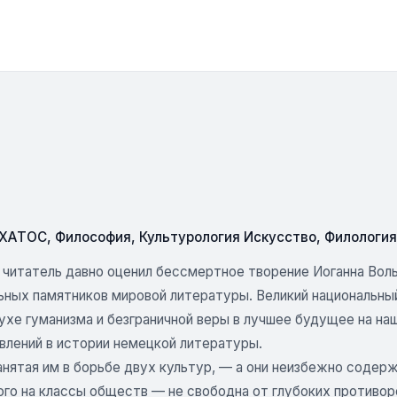
СХАТОС
,
Философия
,
Культурология Искусство
,
Филология
 читатель давно оценил бессмертное творение Иоганна Воль
ьных памятников мировой литературы. Великий национальный
ухе гуманизма и безграничной веры в лучшее будущее на на
влений в истории немецкой литературы.
занятая им в борьбе двух культур, — а они неизбежно соде
ого на классы обществ — не свободна от глубоких противор