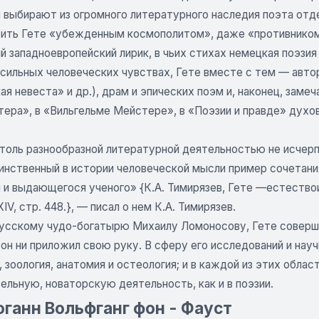
и выбирают из огромного литературного наследия поэта от
сить Гете «убежденным космополитом», даже «противником
 западноевропейский лирик, в чьих стихах немецкая поэзия
 сильных человеческих чувствах, Гете вместе с тем — авто
я невеста» и др.), драм и эпических поэм и, наконец, зам
тера», в «Вильгельме Мейстере», в «Поэзии и правде» духо
столь разнообразной литературной деятельностью не исчерп
инственный в истории человеческой мысли пример сочетания
 и выдающегося ученого» {К.А. Тимирязев, Гете —естествои
XIV, стр. 448.}, — писал о нем К.А. Тимирязев.
усскому чудо-богатырю Михаилу Ломоносову, Гете соверша
он ни приложил свою руку. В сферу его исследований и науч
, зоология, анатомия и остеология; и в каждой из этих обла
льную, новаторскую деятельность, как и в поэзии.
оганн Вольфганг фон - Фауст