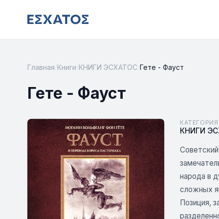
Главная
/
Книги
/
КНИГИ ЭСХАТОС
/
Гете - Фауст
Гете - Фауст
КАТЕГОРИЯ
КНИГИ Э
Советский
замечател
народа в д
сложных я
Позиция, 
разделенн