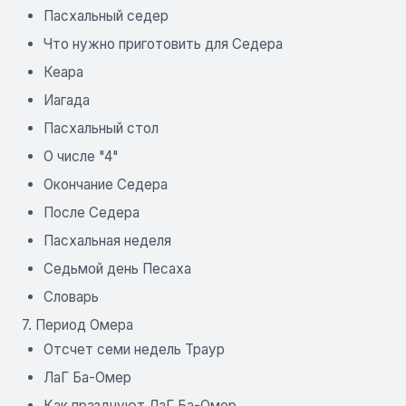
Пасхальный седер
Что нужно приготовить для Седера
Кеара
Иагада
Пасхальный стол
О числе "4"
Окончание Седера
После Седера
Пасхальная неделя
Седьмой день Песаха
Словарь
7. Период Омера
Отсчет семи недель Траур
ЛаГ Ба-Омер
Как празднуют ЛаГ Ба-Омер