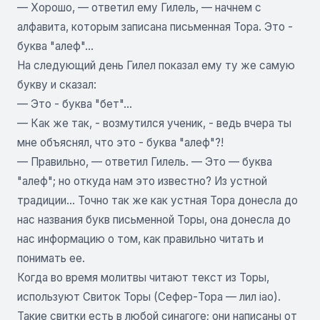
— Хорошо, — ответил ему Гилель, — начнем с
алфавита, которым записана письменная Тора. Это -
буква "алеф"...
На следующий день Гилел показал ему ту же самую
букву и сказал:
— Это - буква "бет"...
— Как же так, - возмутился ученик, - ведь вчера ты
мне объяснял, что это - буква "алеф"?!
— Правильно, — ответил Гилель. — Это — буква
"алеф"; но откуда нам это известно? Из устной
традиции... Точно так же как устная Тора донесла до
нас названия букв письменной Торы, она донесла до
нас информацию о том, как правильно читать и
понимать ее.
Когда во время молитвы читают текст из Торы,
используют Свиток Торы (Сефер-Тора — лил iao).
Такие свитки есть в любой синагоге; они написаны от