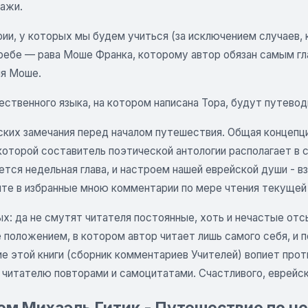
нажи.
ии, у которых мы будем учиться (за исключением случаев, 
 ребе — рава Моше Франка, которому автор обязан самым гл
я Моше.
ственного языка, на котором написана Тора, будут путевод
ских замечания перед началом путешествия. Общая концепци
оторой составитель поэтической антологии располагает в 
ется недельная глава, и настроем нашей еврейской души - 
йте в избранные мною комментарии по мере чтения текущей 
х: да не смутят читателя постоянные, хоть и нечастые отс
 положением, в котором автор читает лишь самого себя, и 
 этой книги (сборник комментариев Учителей) вопиет проти
 читателю повторами и самоцитатами. Счастливого, еврейск
м Михаэль Гитик - Путешествие по не