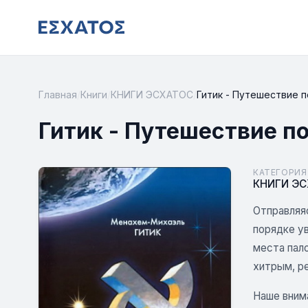
Главная
/
Книги
/
КНИГИ ЭСХАТОС
/
Гитик - Путешествие п
Гитик - Путешествие по
КАТЕГОРИЯ
КНИГИ Э
Отправляя
порядке ув
места пал
хитрым, р
Наше вним