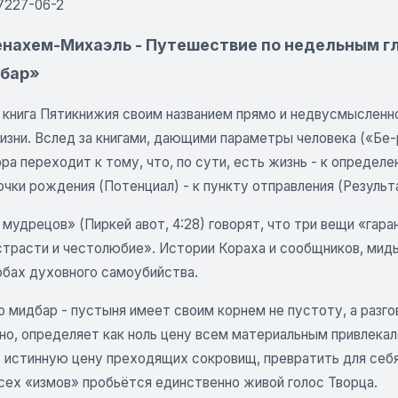
7227-06-2
енахем-Михаэль - Путешествие по недельным гла
бар»
 книга Пятикнижия своим названием прямо и недвусмысленно
изни. Вслед за книгами, дающими параметры человека («Бе-
ора переходит к тому, что, по сути, есть жизнь - к определ
очки рождения (Потенциал) - к пункту отправления (Результ
мудрецов» (Пиркей авот, 4:28) говорят, что три вещи «гара
 страсти и честолюбие». Истории Кораха и сообщников, мид
обах духовного самоубийства.
 мидбар - пустыня имеет своим корнем не пустоту, а разго
о, определяет как ноль цену всем материальным привлекало
 истинную цену преходящих сокровищ, превратить для себя 
всех «измов» пробьётся единственно живой голос Творца.