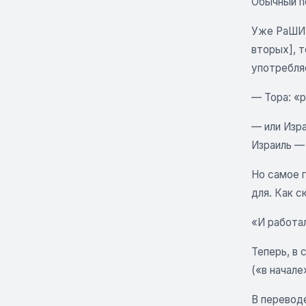
Обычный п
Уже РаШИ 
вторых], т
употребля
— Тора: «р
— или Изр
Израиль —
Но самое г
для. Как с
«И работал
Теперь, в 
(«в начале
В переводе