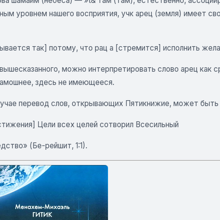
ова шамаим (небеса) — »t& там (там), естественно, ассоци
ым уровнем нашего восприятия, учк арец (земля) имеет сво
ывается так] потому, что рац а [стремится] исполнить жела
 вышесказанного, можно интерпретировать слово арец как с
 тамошнее, здесь не имеющееся.
лучае перевод слов, открывающих Пятикнижие, может быт
стижения] Цели всех целей сотворил Всесильный
дство» (Бе-рейшит, 1:1).