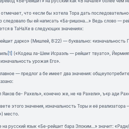
еревод «Бе-рейшит» на русский как «В начале» более чем н
отмечает, что «если бы хотела Тора дать последовательнос
о следовало бы ей написать «Ба-ришона...» Ведь слово — ре
ется в ТаНаХе в следующих значениях:
ейшит дарко» (Мишлей, 8:22) — буквально: «изначальность П
аиль
[1]
(«Кодеш ла-Шем Исраэль — рейшит твуато», Йермиягу
 изначальность урожая Его».
лавное — предлог а бе имеет два значения: общеупотребите
казано:
 Яаков бе- Рахель», конечно же, не «в Рахели», ъ«р ади Рах
свете этого значения, изначальность Торы и её реализатор
») место.
 на русский язык «Бе-рейшит бара Элоким...» значит: «Ради