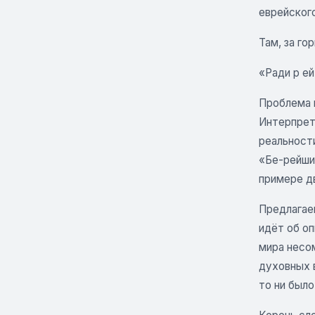
еврейског
Там, за го
«Ради р ей
Проблема п
Интерпрет
реальности
«Бе-рейши
примере дв
Предлагае
идёт об оп
мира несо
духовных 
то ни было