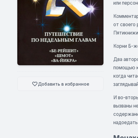
или персо
Комментар
от своего
Пятикнижи
Корни Б-же
Два автор
помощью к
когда чита
Добавить в избранное
заглядыва
И во-вторы
вызваны не
содержание
надоедать
Менахе