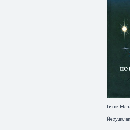
Гитик Мен
Йерушалаим