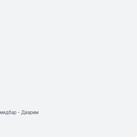
-мидбар - Дварим