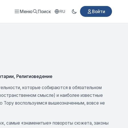
Меню
Поиск
Войти
RU
нтарии
,
Религиоведение
тельности, которые собираются в обязательном
пространственном смысле) и наиболее известные
ю Тору воспользуемся вышеозначенным, вовсе не
вых, самые «знаменитые» повороты сюжета, законы