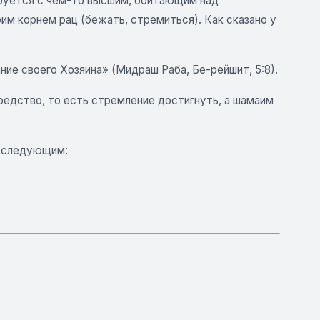
ируется с чем-то высшим, обитающим над
им корнем рац (бежать, стремиться). Как сказано у
ние своего Хозяина» (Мидраш Раба, Бе-рейшит, 5:8).
редство, то есть стремление достигнуть, а шамаим
ь следующим: