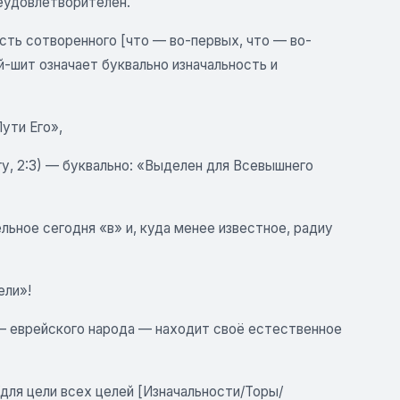
еудовлетворителен.
ть сотворенного [что — во-первых, что — во-
й-шит означает буквально изначальность и
ути Его»,
, 2:3) — буквально: «Выделен для Всевышнего
льное сегодня «в» и, куда менее известное, радиу
ели»!
а — еврейского народа — находит своё естественное
/для цели всех целей [Изначальности/Торы/