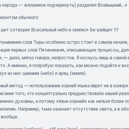
о народа — желаемое подчеркнуть] разделил Всевышний...»
ризонтом обычного
 шит сотворил Всесильный небо и землю» Бе-рейшит 1:1
онимания слов Торы особенно остро стоит в самом начале, 
ация первых слов Пятикнижия, описывающих процессы, дал
, — дело, мягко говоря, непростое. Я коснусь лишь в самой
т». А именно, я попробую показать, как можно подойти к в
ух из них: шамаим (небо) и арец (земля).
мый метод — использование корней языка иврит не в конкре
исании того, что концептуально предшествовало нашей реал
мненно духовны, а потому «язык корней» как нельзя более 
величин. Например, тьма означает отсутствие света, а в 
 вообще.