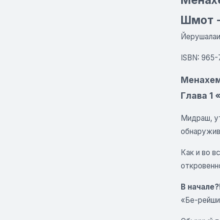
Шмот -
Йерушалаим
ISBN: 965-
Менахем 
Глава 1
Мидраш, у
обнаружив
Как и во 
откровенно
В начале?
«Бе-рейши