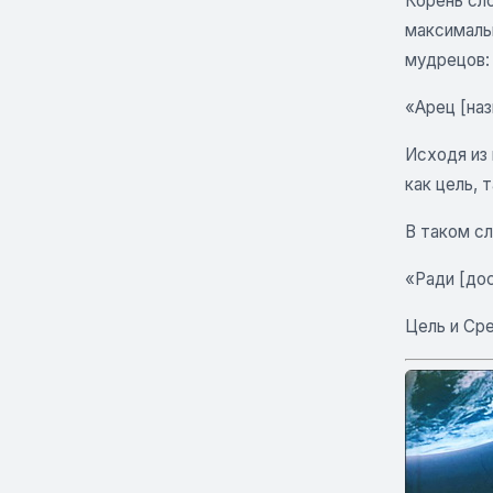
Корень сл
максимальн
мудрецов:
«Арец [наз
Исходя из
как цель,
В таком с
«Ради [до
Цель и Сре