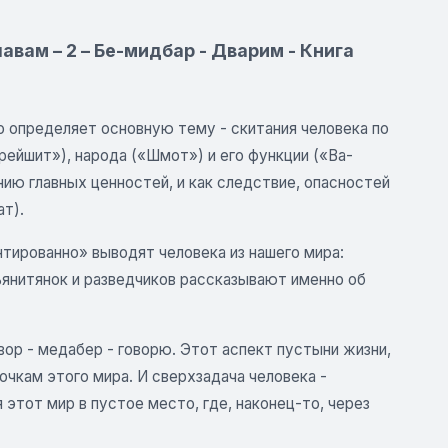
вам – 2 – Бе-мидбар - Дварим - Книга
 определяет основную тему - скитания человека по
рейшит»), народа («Шмот») и его функции («Ва-
ению главных ценностей, и как следствие, опасностей
ат).
нтированно» выводят человека из нашего мира:
ьянитянок и разведчиков рассказывают именно об
вор - медабер - говорю. Этот аспект пустыни жизни,
чкам этого мира. И сверхзадача человека -
этот мир в пустое место, где, наконец-то, через