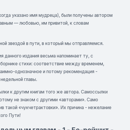
когда указано имя мудреца), были получены автором
авным — любовью, им привитой, к словам
ной звездой в пути, в который мы отправляемся.
я данного издания весьма напоминает ту, с
сборнике стихи: соответствие между временем,
взаимно-однозначное и потому рекомендация -
недельной главы.
ылки к другим книгам того же автора. Самоссылки
потому не знаком с другими «авторами». Само
в такой «чукчетрактовки». Их причина - нежелание
ого Пути!
дельным главам - 1 - Бе-рейшит -