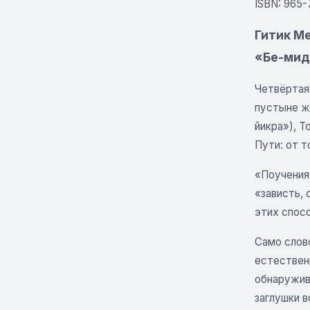
ISBN: 965-
Гитик М
«Бе-мид
Четвёртая
пустыне ж
йикра»), Т
Пути: от т
«Поучения 
«зависть,
этих спос
Само слово
естественн
обнаружив
заглушки 