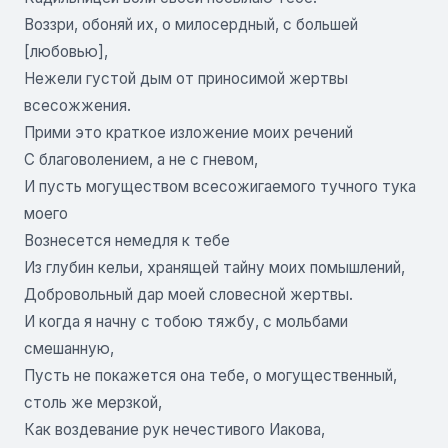
Воззри, обоняй их, о милосердный, с большей
[любовью],
Нежели густой дым от приносимой жертвы
всесожжения.
Прими это краткое изложение моих речений
С благоволением, а не с гневом,
И пусть могуществом всесожигаемого тучного тука
моего
Вознесется немедля к тебе
Из глубин кельи, хранящей тайну моих помышлений,
Добровольный дар моей словесной жертвы.
И когда я начну с тобою тяжбу, с мольбами
смешанную,
Пусть не покажется она тебе, о могущественный,
столь же мерзкой,
Как воздевание рук нечестивого Иакова,