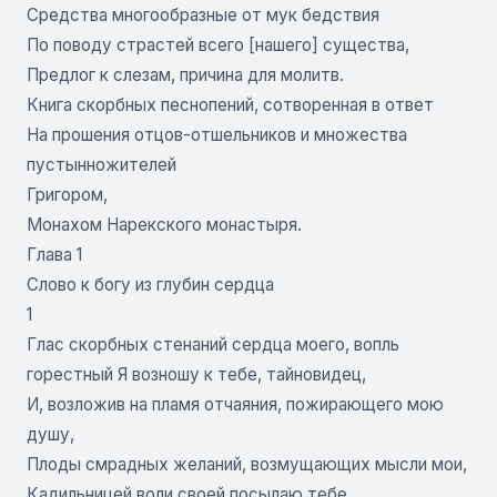
Средства многообразные от мук бедствия
По поводу страстей всего [нашего] существа,
Предлог к слезам, причина для молитв.
Книга скорбных песнопений, сотворенная в ответ
На прошения отцов-отшельников и множества
пустынножителей
Григором,
Монахом Нарекского монастыря.
Глава 1
Слово к богу из глубин сердца
1
Глас скорбных стенаний сердца моего, вопль
горестный Я возношу к тебе, тайновидец,
И, возложив на пламя отчаяния, пожирающего мою
душу,
Плоды смрадных желаний, возмущающих мысли мои,
Кадильницей воли своей посылаю тебе.