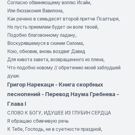
Согласно обвиняющему воплю Исайи,
Или беззакония Вавилона,
Как речено в семьдесят второй притче Псалтыря,
Но пусть приемлем будет он воле твоей,
Подобно благовонному ладану,
Воскурявшемуся в скинии Силома,
Кою, обновив, вновь воздвиг Давид
Для кивота завета, возвращенного из плена,
Что подобно новому // обретению моей заблудшей
души.
Григор Нарекаци - Книга скорбных
песнопений - Перевод Наума Гребнева -
Глава I
СЛОВО К БОГУ, ИДУШЕЕ ИЗ ГЛУБИН СЕРДЦА
Я обращаю сбивчивую речь
К Тебе, Господь, не в суетности праздной,