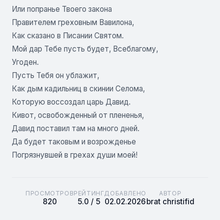
Или попранье Твоего закона
Правителем греховным Вавилона,
Как сказано в Писании Святом.
Мой дар Тебе пусть будет, Всеблагому,
Угоден.
Пусть Тебя он ублажит,
Как дым кадильниц в скинии Селома,
Которую воссоздал царь Давид.
Кивот, освобожденный от плененья,
Давид поставил там на много дней.
Да будет таковым и возрожденье
Погрязнувшей в грехах души моей!
ПРОСМОТРОВ
РЕЙТИНГ
ДОБАВЛЕНО
АВТОР
820
5.0 / 5
02.02.2026
brat christifid