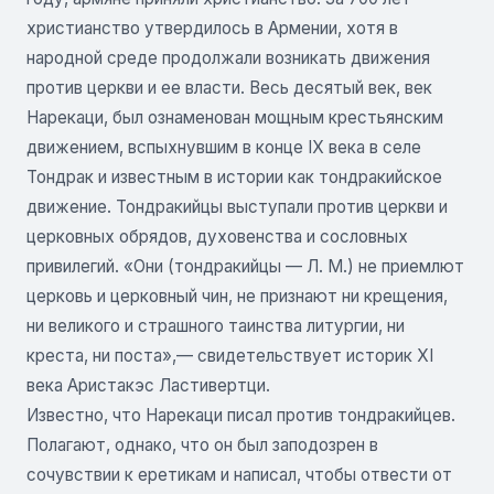
христианство утвердилось в Армении, хотя в
народной среде продолжали возникать движения
против церкви и ее власти. Весь десятый век, век
Нарекаци, был ознаменован мощным крестьянским
движением, вспыхнувшим в конце IX века в селе
Тондрак и известным в истории как тондракийское
движение. Тондракийцы выступали против церкви и
церковных обрядов, духовенства и сословных
привилегий. «Они (тондракийцы — Л. М.) не приемлют
церковь и церковный чин, не признают ни крещения,
ни великого и страшного таинства литургии, ни
креста, ни поста»,— свидетельствует историк XI
века Аристакэс Ластивертци.
Известно, что Нарекаци писал против тондракийцев.
Полагают, однако, что он был заподозрен в
сочувствии к еретикам и написал, чтобы отвести от