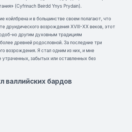
ия» (Cyfrinach Beirdd Ynys Prydain).
ие койлбрена и в большинстве своем полагают, что
сте друидического возрождения XVIII-ХХ веков, этот
подоб-но другим духовным традициям
более древней родословной. За последние три
о возрождения. Я стал одним из них, и мне
 утраченных, забытых или оставленных без
л валлийских бардов