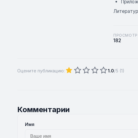
Прилож
Литерату
ПРОСМОТР
182
Оцените публикацию:
1.0
/5 (
1
)
Комментарии
Имя