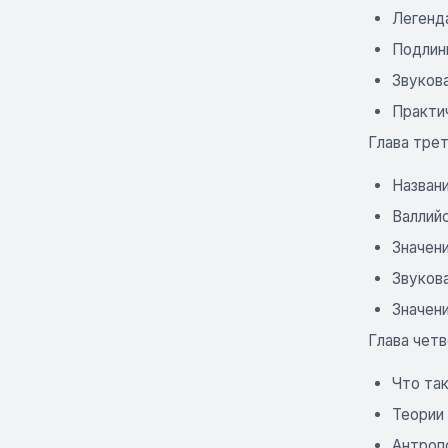
Легенд
Подлин
Звуков
Практи
Глава трет
Назван
Валлий
Значен
Звуков
Значени
Глава четв
Что так
Теории
Антроп