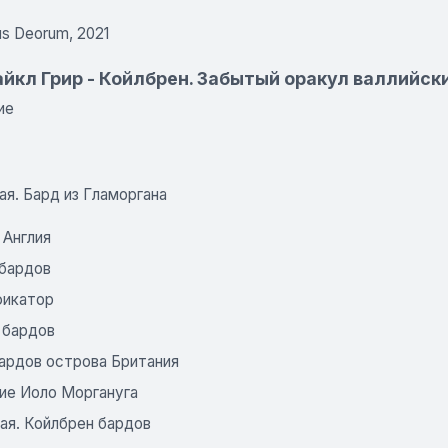
s Deorum, 2021
йкл Грир - Койлбрен. Забытый оракул валлийск
ие
ая. Бард из Гламоргана
 Англия
 бардов
икатор
 бардов
бардов острова Британия
ие Иоло Моргануга
ая. Койлбрен бардов