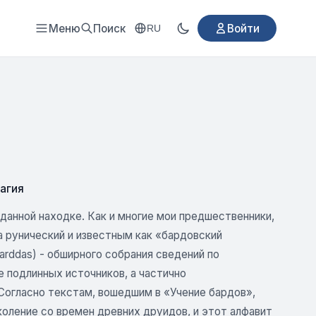
Меню
Поиск
Войти
RU
агия
иданной находке. Как и многие мои предшественники,
 рунический и известным как «бардовский
arddas) - обширного собрания сведений по
 подлинных источников, а частично
 Согласно текстам, вошедшим в «Учение бардов»,
коление со времен древних друидов, и этот алфавит