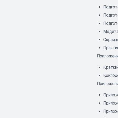
Подгот
Подгот
Подгот
Медита
Скраинг
Практи
Приложен
Кратки
Койлбр
Приложени
Прилож
Прилож
Прилож