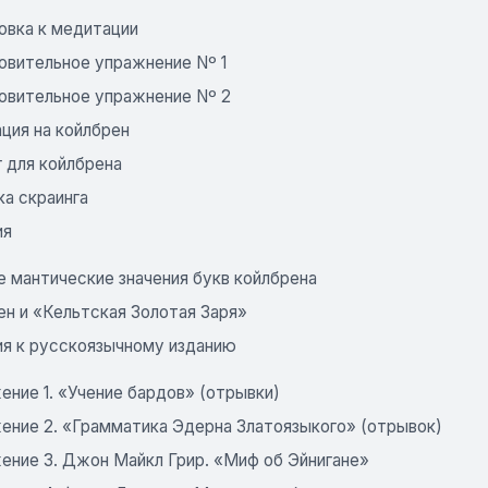
овка к медитации
овительное упражнение Nº 1
овительное упражнение Nº 2
ция на койлбрен
 для койлбрена
ка скраинга
ия
е мантические значения букв койлбрена
ен и «Кельтская Золотая Заря»
я к русскоязычному изданию
ение 1. «Учение бардов» (отрывки)
ение 2. «Грамматика Эдерна Златоязыкого» (отрывок)
ение 3. Джон Майкл Грир. «Миф об Эйнигане»