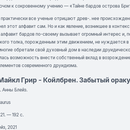
чом к сокровенному учению — «Тайне бардов острова Британ
и практически все ученые отрицают древ-. нее происхожден
ел этот алфавит сам. Но и как явление, возникшее в контек
 алфавит бардов по-своему вызывает огромный интерес и, 
кого толка, порожденным этим движением, не нуждается в 
ногие обретали свой духовный дом в наследии друидическог
лась возможность внести собственный вклад в возрождение
элементов современного друидизма.
айкл Грир - Койлбрен. Забытый ораку
л. Анны Блейз.
aurus
21. — 192 с.
йз, 2021