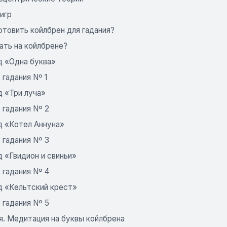
игр
отовить койлбрен для гадания?
ать на койлбрене?
д «Одна буква»
гадания Nº 1
д «Три луча»
 гадания Nº 2
д «Котел Аннуна»
 гадания Nº 3
 «Гвидион и свиньи»
 гадания Nº 4
д «Кельтский крест»
 гадания Nº 5
я. Медитация на буквы койлбрена