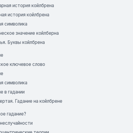
арная история койлбрена
ная история койлбрена
ая символика
ческое значение койлберна
ья. Буквы койлбрена
ие
ское ключевое слово
ие
ая символика
е в гадании
ертая. Гадание на койлбрене
ое гадание?
 неслучайности
оцентрические теории