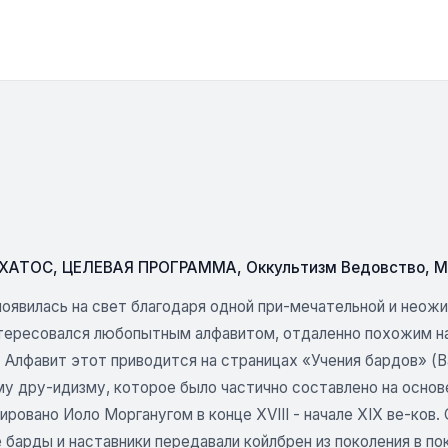
СХАТОС
,
ЦЕЛЕВАЯ ПРОГРАММА
,
Оккультизм Ведовство
,
М
появилась на свет благодаря одной при-мечательной и неож
нтересовался любопытным алфавитом, отдаленно похожим на
 Алфавит этот приводится на страницах «Учения бардов» (B
у дру-идизму, которое было частично составлено на основе
ровано Иоло Морганугом в конце XVIII - начале XIX ве-ков.
 барды и наставники передавали койлбрен из поколения в по