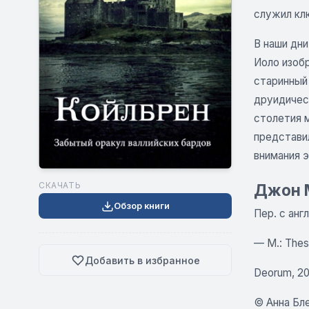
служил клю
В наши дн
Иоло изобр
старинный
друидичес
столетия м
представи
внимания 
СКАЧАТЬ
Джон М
Обзор книги
Пер. с анг
— М.: Thes
Добавить в избранное
Deorum, 20
© Анна Бле