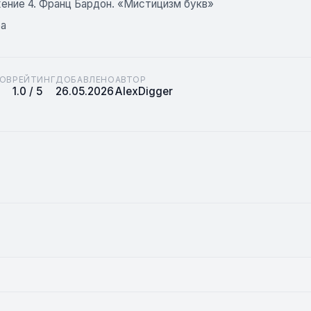
ение 4. Франц Бардон. «Мистицизм букв»
ра
ОВ
РЕЙТИНГ
ДОБАВЛЕНО
АВТОР
1.0 / 5
26.05.2026
AlexDigger