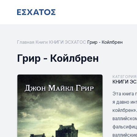
Главная
/
Книги
/
КНИГИ ЭСХАТОС
/
Грир - Койлбрен
Грир - Койлбрен
КАТЕГОРИЯ
КНИГИ Э
Эта книга 
я давно и
койлбрен».
валлийском
фальсифици
валлийские