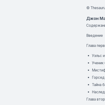
© Thesauru
Джон Ма
Содержан
Введение
Глава перв
Уэльс и
Ученик
Мистиф
Горсед
Тайна 
Наслед
Глава втор