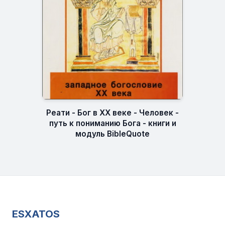
Реати - Бог в XX веке - Человек -
путь к пониманию Бога - книги и
модуль BibleQuote
ESXATOS