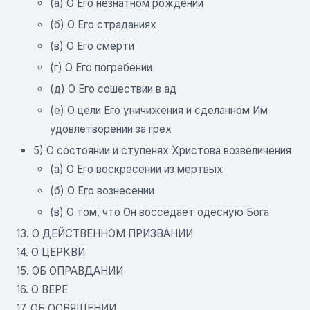
(а) О Его незнатном рождении
(б) О Его страданиях
(в) О Его смерти
(г) О Его погребении
(д) О Его сошествии в ад
(е) О цели Его уничижения и сделанном Им
удовлетворении за грех
5) О состоянии и ступенях Христова возвеличения
(а) О Его воскресении из мертвых
(б) О Его вознесении
(в) О том, что Он восседает одесную Бога
13. О ДЕЙСТВЕННОМ ПРИЗВАНИИ
14. О ЦЕРКВИ
15. ОБ ОПРАВДАНИИ
16. О ВЕРЕ
17. ОБ ОСВЯЩЕНИИ