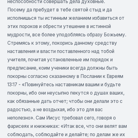
неспособности совершать дела духовные.
Посему да пребудет в тебе святой стыд и да
исполнишься ты истинным желанием избавиться от
этих пороков и обрести утешение в истинной
мудрости, все более уподобляясь образу Божьему.
Стремясь к этому, покорись данному средству
наставления и власти поставленного над тобой
учителя, почитая установленные им порядок и
предписание, коим ученики всегда должны быть
покорны согласно сказанному в Послании к Евреям
13:17 - «Повинуйтесь наставникам вашим и будьте
покорны, ибо они неусыпно пекутся о душах ваших,
как обязанные дать отчет; чтобы они делали это с
радостью, а не воздыхая, ибо это для вас
неполезно». Сам Иисус требовал сего, говоря о
фарисеях и книжниках: «Итак все, что они велят вам
соблюдать, соблюдайте и делайте; по делам же их