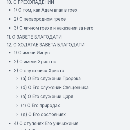
10. О ГРЕХОПАДЕНИИ
1) О том, как Адам впал в грех
2) О первородном грехе
3) О личном грехе и наказании за него
11. О ЗАВЕТЕ БЛАГОДАТИ
12. О ХОДАТАЕ ЗАВЕТА БЛАГОДАТИ
1) О имени Иисус
2) О имени Христос
3) О служениях Христа
(а) О Его служении Пророка
(б) О Его служении Священника
(в) О Его служении Царя
(г) О Его природах
(д) О Его состояниях
4) О ступенях Его уничижения