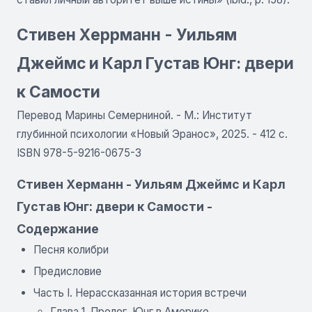
Стивен Xеррманн - Уильям
Джеймс и Карл Густав Юнг: двери
к Самости
Перевод Марины Семерниной. - М.: Институт
глубинной психологии «Новый Эранос», 2025. - 412 с.
ISBN 978-5-9216-0675-3
Стивен Xерманн - Уильям Джеймс и Карл
Густав Юнг: двери к Самости -
Содержание
Песня колибри
Предисловие
Часть I. Нерассказанная история встречи
Глава 1. Пролог. Юнг в Америке