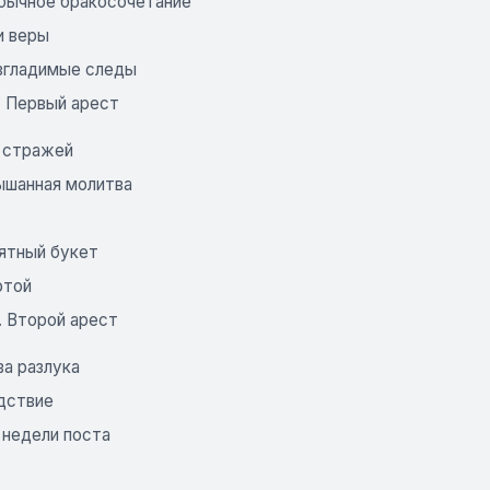
бычное бракосочетание
и веры
згладимые следы
. Первый арест
 стражей
ышанная молитва
ятный букет
отой
. Второй арест
ва разлука
дствие
 недели поста