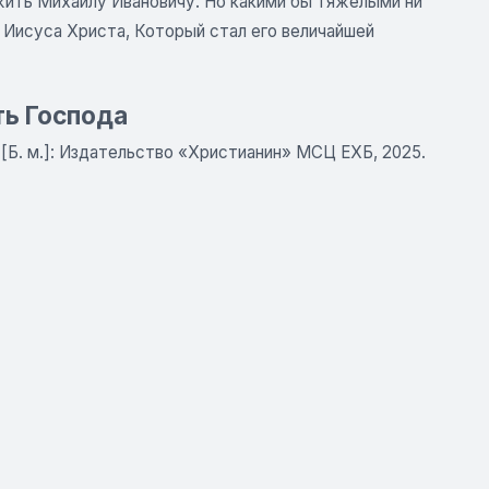
жить Михаилу Ивановичу. Но какими бы тяжёлыми ни
 Иисуса Христа, Который стал его величайшей
ть Господа
 [Б. м.]: Издательство «Христианин» МСЦ ЕХБ, 2025.