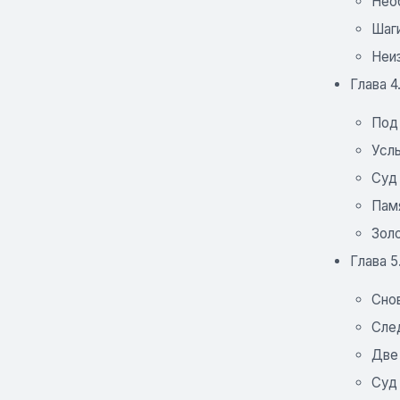
Нео
Шаг
Неи
Глава 4
Под
Усл
Суд
Пам
Зол
Глава 5
Сно
Сле
Две
Суд