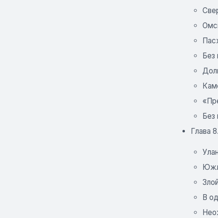
Све
Омс
Пас
Без
Дол
Кам
«Пр
Без
Глава 8
Ула
Южл
Зло
В о
Нео