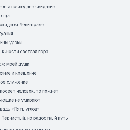
вое и последнее свидание
 отца
локадном Ленинграде
куация
ины уроки
. Юности светлая пора
аж моей души
аяние и крещение
ное служение
 посеет человек, то пожнёт
ующие не умирают
щадь «Пять углов»
. Тернистый, но радостный путь