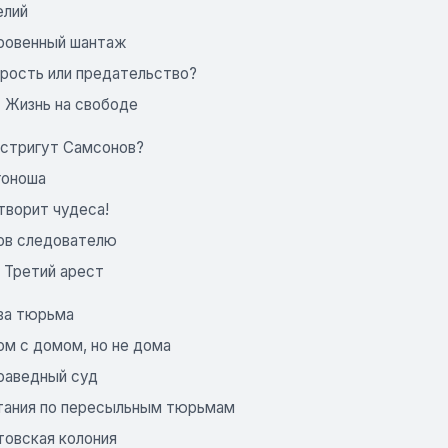
елий
ровенный шантаж
рость или предательство?
. Жизнь на свободе
 стригут Самсонов?
гоноша
творит чудеса!
ов следователю
. Третий арест
ва тюрьма
ом с домом, но не дома
раведный суд
тания по пересыльным тюрьмам
товская колония