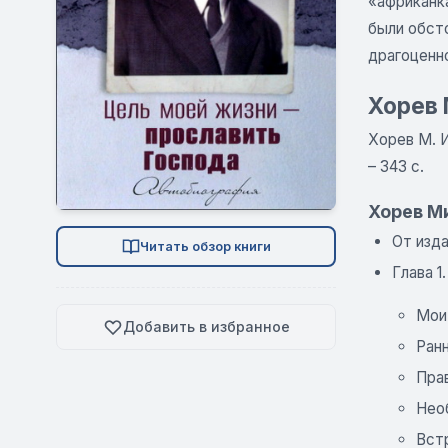
«африканк
были обст
драгоценн
Хорев 
Хорев М. И
– 343 с.
Хорев М
От изд
Читать обзор книги
Глава 
Мои
Добавить в избранное
Ран
Пра
Нео
Вст