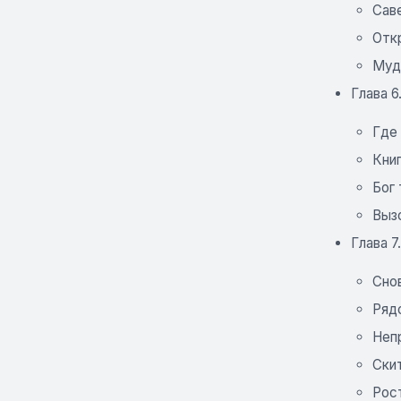
Сав
Отк
Муд
Глава 6
Где
Кни
Бог 
Выз
Глава 7
Сно
Ряд
Неп
Ски
Рос