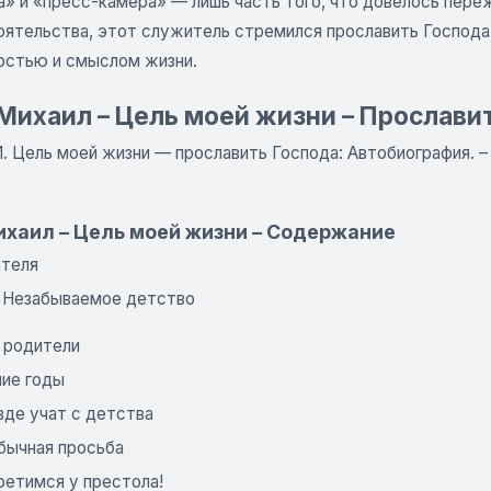
а» и «пресс-камера» — лишь часть того, что довелось пере
оятельства, этот служитель стремился прославить Господа
остью и смыслом жизни.
Михаил – Цель моей жизни – Прослави
. Цель моей жизни — прославить Господа: Автобиография. –
ихаил – Цель моей жизни – Содержание
ателя
1. Незабываемое детство
 родители
ние годы
вде учат с детства
бычная просьба
ретимся у престола!