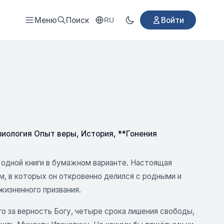
Меню
Поиск
Войти
RU
зиология Опыт веры
,
История
,
**Гонения
 одной книги в бумажном варианте. Настоящая
ем, в которых он откровенно делился с родными и
жизненного призвания.
го за верность Богу, четыре срока лишения свободы,