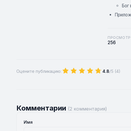
Бог 
Прилож
ПРОСМОТР
256
Оцените публикацию:
4.8
/5 (
4
)
Комментарии
(2 комментария)
Имя