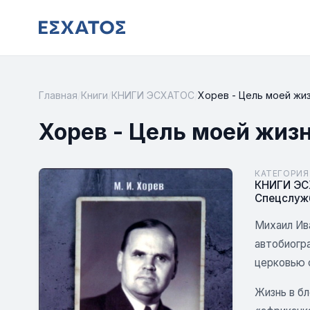
Главная
/
Книги
/
КНИГИ ЭСХАТОС
/
Хорев - Цель моей жи
Хорев - Цель моей жиз
КАТЕГОРИЯ
КНИГИ Э
Спецслуж
Михаил Ива
автобиогра
церковью с
Жизнь в бл