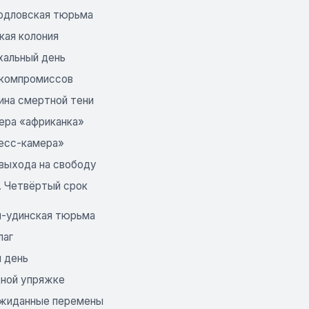
рдловская тюрьма
кая колония
хальный день
 компромиссов
ина смертной тени
ера «африканка»
есс-камера»
 выхода на свободу
. Четвёртый срок
н-удинская тюрьма
аг
й день
дной упряжке
жиданные перемены