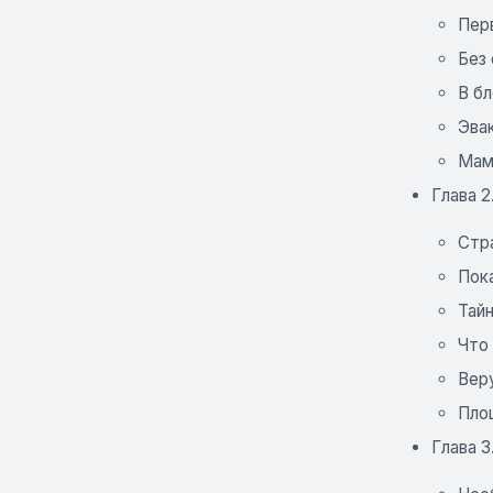
Пер
Без
В б
Эва
Мам
Глава 2
Стр
Пок
Тай
Что
Вер
Пло
Глава 3