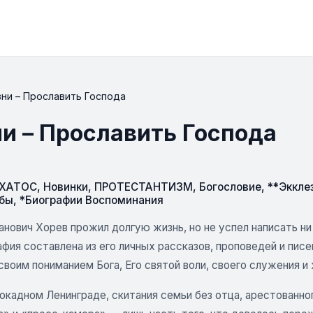
зни – Прославить Господа
ни – Прославить Господа
СХАТОС
,
Новинки
,
ПРОТЕСТАНТИЗМ
,
Богословие
,
**Эккле
бы
,
*Биографии Воспоминания
нович Хорев прожил долгую жизнь, но не успел написать ни
фия составлена из его личных рассказов, проповедей и пис
воим пониманием Бога, Его святой воли, своего служения и 
окадном Ленинграде, скитания семьи без отца, арестованно