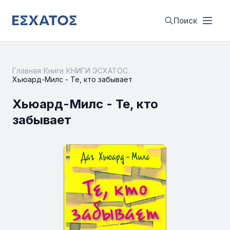
Поиск
Главная
/
Книги
/
КНИГИ ЭСХАТОС
/
Хьюард-Милс - Те, кто забывает
Хьюард-Милс - Те, кто
забывает