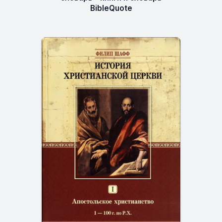
BibleQuote