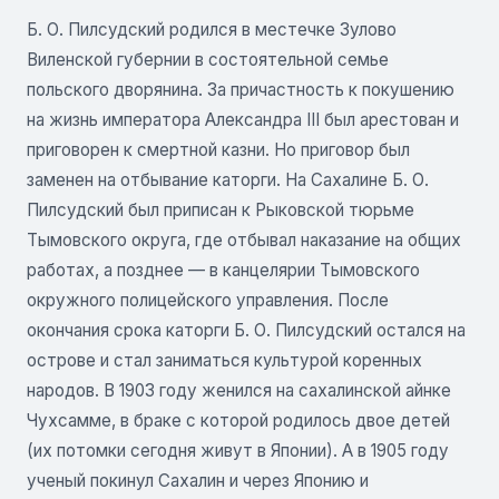
Б. О. Пилсудский родился в местечке Зулово
Виленской губернии в состоятельной семье
польского дворянина. За причастность к покушению
на жизнь императора Александра III был арестован и
приговорен к смертной казни. Но приговор был
заменен на отбывание каторги. На Сахалине Б. О.
Пилсудский был приписан к Рыковской тюрьме
Тымовского округа, где отбывал наказание на общих
работах, а позднее — в канцелярии Тымовского
окружного полицейского управления. После
окончания срока каторги Б. О. Пилсудский остался на
острове и стал заниматься культурой коренных
народов. В 1903 году женился на сахалинской айнке
Чухсамме, в браке с которой родилось двое детей
(их потомки сегодня живут в Японии). А в 1905 году
ученый покинул Сахалин и через Японию и