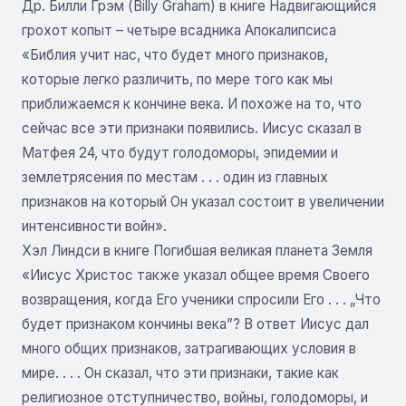
Др. Билли Грэм (Billy Graham) в книге Надвигающийся
грохот копыт – четыре всадника Апокалипсиса
«Библия учит нас, что будет много признаков,
которые легко различить, по мере того как мы
приближаемся к кончине века. И похоже на то, что
сейчас все эти признаки появились. Иисус сказал в
Матфея 24, что будут голодоморы, эпидемии и
землетрясения по местам . . . один из главных
признаков на который Он указал состоит в увеличении
интенсивности войн».
Хэл Линдси в книге Погибшая великая планета Земля
«Иисус Христос также указал общее время Своего
возвращения, когда Его ученики спросили Его . . . „Что
будет признаком кончины века”? В ответ Иисус дал
много общих признаков, затрагивающих условия в
мире. . . . Он сказал, что эти признаки, такие как
религиозное отступничество, войны, голодоморы, и