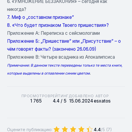
6. «УМНОЖЕНИЕ БЕЗЗАКОНИЯ» – сегодня как
никогда?
7. Миф о „составном признаке”
8. «Что будет признаком Твоего пришествия»?
Приложение А: Переписка с сейсмологами
Приложение Б: „Пришествие” или „Присутствие” – о
чём говорят факты? (закончено 26.06.09)
Приложение В: Четыре всадника из Апокалипсиса
Примечание: В данном тексте переведены только те места книги,
.
которые выделены в оглавлении синим цветом
ПРОСМОТРОВ
РЕЙТИНГ
ДОБАВЛЕНО
АВТОР
1 765
4.4 / 5
15.06.2024
esxatos
Оцените публикацию:
4.4
/5 (
7
)