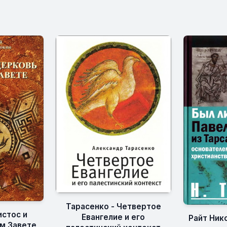
Тарасенко - Четвертое
истос и
Евангелие и его
Райт Ник
м Завете