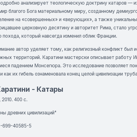
подробно анализирует теологическую доктрину катаров — и
мир благого Бога материальному миру, созданному демиург
еление на «совершенных» и «верующих», а также уникальн
рицавшее церковную десятину и авторитет Рима, стало угро
 похода, который навсегда изменил облик Франции.
мание автор уделяет тому, как религиозный конфликт был и
жных территорий. Каратини мастерски описывает работу Ин
иеся падением Монсегюра. Это исследование позволяет поня
и как их гибель ознаменовала конец целой цивилизации труб
аратини - Катары
 2010.­ 400 с.
йны древних цивилизаций"
­-699-­40585­-5