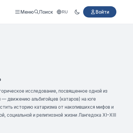
Меню
Поиск
Войти
RU
о
орическое исследование, посвященное одной из
 — движению альбигойцев (катаров) на юге
истить историю катаризма от накопившихся мифов и
, социальной и религиозной жизни Лангедока XI–XIII