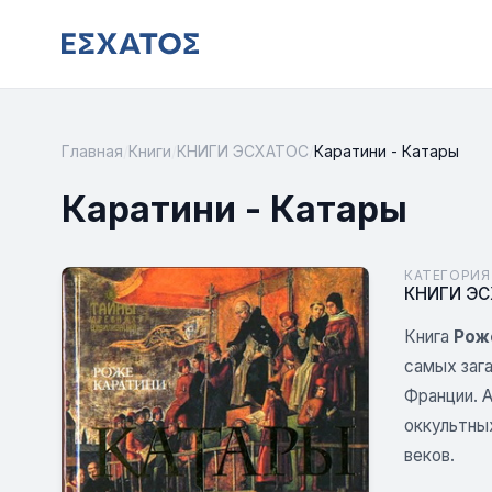
Главная
/
Книги
/
КНИГИ ЭСХАТОС
/
Каратини - Катары
Каратини - Катары
КАТЕГОРИЯ
КНИГИ Э
Книга
Рож
самых заг
Франции. 
оккультных
веков.