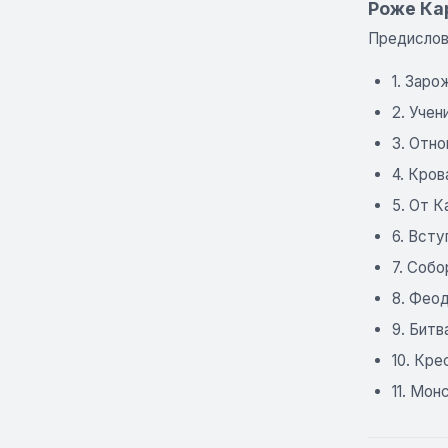
Роже Ка
Предисло
1. Заро
2. Учен
3. Отно
4. Кров
5. От К
6. Всту
7. Собо
8. Феод
9. Битва
10. Кре
11. Монс