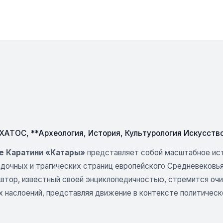
СХАТОС
,
**Археология
,
История
,
Культурология Искусств
е Каратини «Катары»
представляет собой масштабное ист
адочных и трагических страниц европейского Средневековья
Автор, известный своей энциклопедичностью, стремится оч
 наслоений, представляя движение в контексте политической