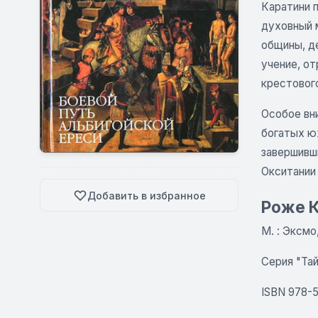
Каратини 
духовный 
общины, д
учение, от
крестового
Особое вни
богатых ю
завершивш
Окситании 
Добавить в избранное
Роже К
М. : Эксмо,
Серия "Та
ISBN 978­-5