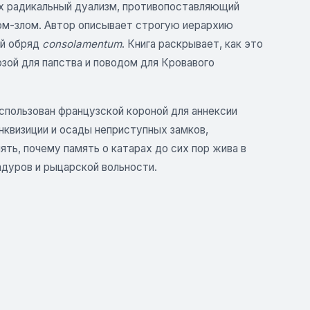
х радикальный дуализм, противопоставляющий
ом-злом. Автор описывает строгую иерархию
ый обряд
consolamentum
. Книга раскрывает, как это
зой для папства и поводом для Кровавого
спользован французской короной для аннексии
квизиции и осады неприступных замков,
ть, почему память о катарах до сих пор жива в
адуров и рыцарской вольности.