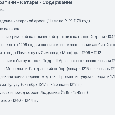
ратини - Катары - Содержание
вие
ждение катарской ереси (11 век по Р. Х. 1179 год)
ие катаров
шение римской католической церкви к катарской ереси (1049 
авое лето 1209 года и окончательное завоевание альбигойскоrо
астра до Памье: путь Симона де Монфора (1209­ - 1212)
пление в битву короля Педро II Арагонского (начало января 1213 
р в Монпелье и Латеранский собор (январь 1215 г. - ­ январь 121
альная воина: первые жертвы, Прованс и Тулуза (февраль 1216 г
 за Тулузу (октябрь 1217 г. -­ 25 июня 1218 г.)
стовыи поход короля Людовика (1218­ - 1249 гг.)
егюр (1240­ - 1244 гг.)