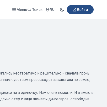
Меню
Поиск
Войти
RU
игались неотвратимо и решительно - сначала прочь
уженным чувством превосходства зашагали по земле,
алеко не в одиночку. Нам очень помогли. И я имею в
удачно стер с лица планеты динозавров, освободив