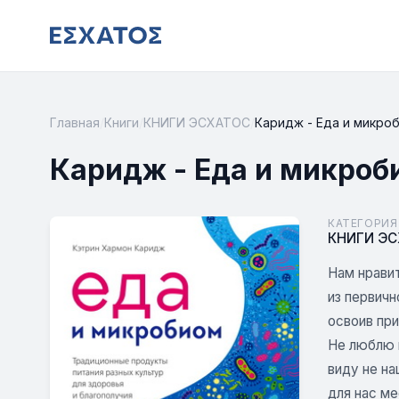
Главная
/
Книги
/
КНИГИ ЭСХАТОС
/
Каридж - Еда и микро
Каридж - Еда и микроб
КАТЕГОРИЯ
КНИГИ Э
Нам нравит
из первичн
освоив пр
Не люблю н
виду не на
для нас ме