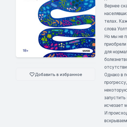
Вернее ска
населявших
телах. Ка
слова Уолт
Но мы не п
приобрели
для норма
болезнетво
отсутстви
Добавить в избранное
Однако в 
прогрессу,
некоторую
запустить
исчезает 
И происхо
вскрываем