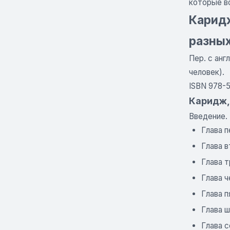
которые в
Каридж
разных
Пер. с анг
человек).
ISBN 978-
Каридж,
Введение.
Глава 
Глава в
Глава 
Глава ч
Глава п
Глава 
Глава 