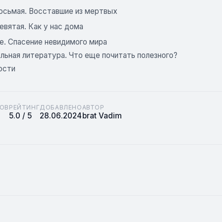
восьмая. Восставшие из мертвых
евятая. Как у нас дома
е. Спасение невидимого мира
льная литература. Что еще почитать полезного?
ости
ОВ
РЕЙТИНГ
ДОБАВЛЕНО
АВТОР
5.0 / 5
28.06.2024
brat Vadim