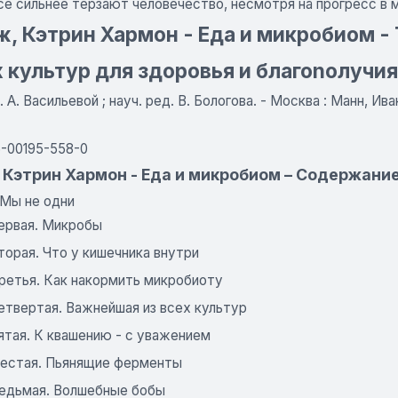
се сильнее терзают человечество, несмотря на прогресс в 
, Кэтрин Хармон - Еда и микробиом 
 культур для здоровья и благоnолучия
л. А. Васильевой ; науч. ред. В. Бологова. - Москва : Манн, И
5-00195-558-0
 Кэтрин Хармон - Еда и микробиом – Содержани
 Мы не одни
первая. Микробы
торая. Что у кишечника внутри
третья. Как накормить микробиоту
етвертая. Важнейшая из всех культур
ятая. К квашению - с уважением
шестая. Пьянящие ферменты
седьмая. Волшебные бобы