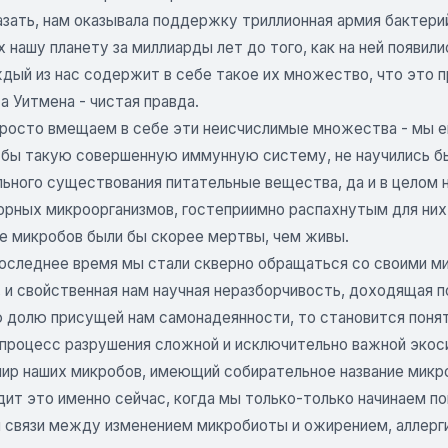
зать, нам оказывала поддержку триллионная армия бактерий,
 нашу планету за миллиарды лет до того, как на ней появил
ждый из нас содержит в себе такое их множество, что это
а Уитмена - чистая правда.
росто вмещаем в себе эти неисчислимые множества - мы еще
 бы такую совершенную иммунную систему, не научились бы
льного существования питательные вещества, да и в целом 
рных микроорганизмов, гостеприимно распахнутым для них к
е микробов были бы скорее мертвы, чем живы.
последнее время мы стали скверно обращаться со своими ми
 и свойственная нам научная неразборчивость, доходящая п
 долю присущей нам самонадеянности, то становится понят
 процесс разрушения сложной и исключительно важной экоси
мир наших микробов, имеющий собирательное название микро
дит это именно сейчас, когда мы только-только начинаем п
 связи между изменением микробиоты и ожирением, аллерги