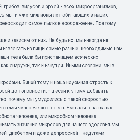
 грибов, вирусов и архей - всех микроорганизмов,
ись мы, и уже миллионы лет обитающих в наших
 превосходит самое пылкое воображение. Поэтому
 и зависим от них. Не будь их, мы никогда не
 извлекать из пищи самые разные, необходимые нам
наши тела были бы пристанищем всяческих
ак снаружи, так и изнутри. Иными словами, мы в
кробами. Виной тому и наша неуемная страсть к
орой до топорности, - а если к этому добавить
но, почему мы умудрились с такой скоростью
стемы человеческого тела. Буквально на глазах
биота человека, или микробиом человека.
онимать значение микробов для нашего здоровья.Мы
ей, диабетом и даже депрессией - недугами,