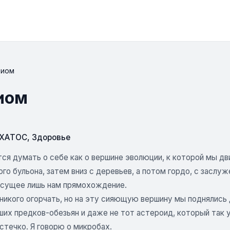
биом
иом
СХАТОС
,
Здоровье
ся думать о себе как о вершине эволюции, к которой мы дв
ого бульона, затем вниз с деревьев, а потом гордо, с засл
исущее лишь нам прямохождение.
икого огорчать, но на эту сияющую вершину мы поднялись д
ших предков-обезьян и даже не тот астероид, который так 
стечко. Я говорю о микробах.