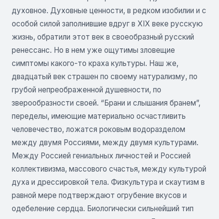
духовное. Духовные ценности, в редком изобилии и с
особой силой заполнившие вдруг в XIX веке русскую
жизнь, обратили этот век в своеобразный русский
ренессанс. Но в нем уже ощутимы зловещие
симптомы какого-то краха культуры. Наш же,
двадцатый век страшен по своему натурализму, по
грубой непреображенной душевности, по
зверообразности своей. “Брани и слышания бранем”,
переделы, имеющие материально осчастливить
человечество, ложатся роковым водоразделом
между двумя Россиями, между двумя культурами.
Между Россией гениальных личностей и Россией
коллективизма, массового счастья, между культурой
духа и дрессировкой тела. Физкультура и скаутизм в
равной мере подтверждают огрубение вкусов и
одебеление сердца. Биологически сильнейший тип