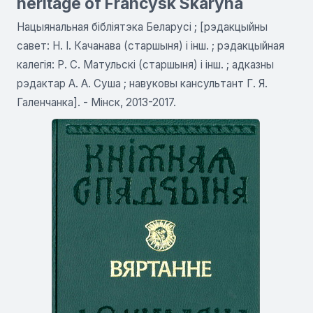
heritage of Francysk Skaryna
Нацыянальная бібліятэка Беларусі ; [рэдакцыйны
савет: Н. I. Качанава (старшыня) і інш. ; рэдакцыйная
калегія: Р. С. Матульскі (старшыня) і інш. ; адказны
рэдактар А. А. Суша ; навуковы кансультант Г. Я.
Галенчанка]. - Мінск, 2013-2017.