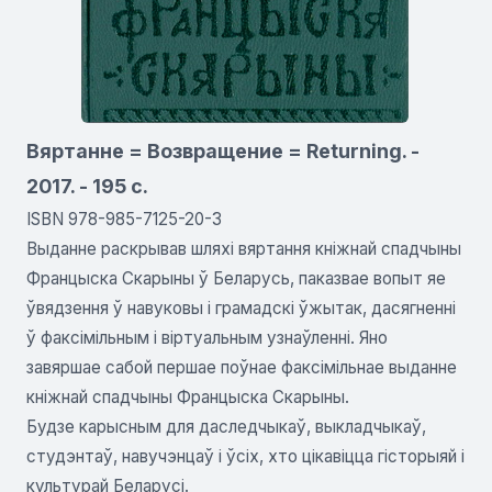
Вяртанне = Возвращение = Returning. -
2017. - 195 с.
ISBN 978-985-7125-20-3
Выданне раскрывав шляхі вяртання кніжнай спадчыны
Францыска Скарыны ў Беларусь, паказвае вопыт яе
ўвядзення ў навуковы і грамадскі ўжытак, дасягненні
ў факсімільным і віртуальным узнаўленні. Яно
завяршае сабой першае поўнае факсімільнае выданне
кніжнай спадчыны Францыска Скарыны.
Будзе карысным для даследчыкаў, выкладчыкаў,
студэнтаў, навучэнцаў і ўсіх, хто цікавіцца гісторыяй і
культурай Беларусі.