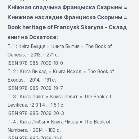
Кніжная спадчына Францыска Скарыны =
Книжное наследие Франциска Скорины =
Book heritage of Francysk Skaryna - Склад
книг на Эсхатосе:
Т. 1 : Кніга Быцця = Книга Бытия = The Book of
Genesis. - 2013. - 271 с.
ISBN 978-985-7039-18-0
Т. 2 : Кніга Выхад = Книга Исход = The Book of
Exodus. - 2014. - 191 с.
ISBN 978-985-7039-19-7
Т. 3 : Кніга Лявіт = Книга Левит = The Book o f
Leviticus. -2 0 1 4 .- 1 5 1 c.
ISBN 978-985-7039-20-3
Т. 4 : Кніга Лічбы = Книга Числа = The Book of
Numbers. - 2014. - 183 c.
ISBN 978-985-7039-21-0