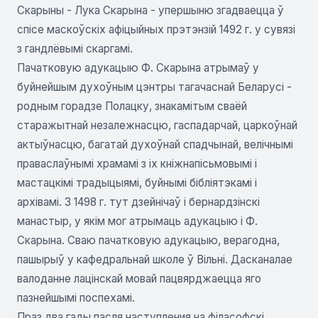
Скарыны - Лука Скарына - упершыню згадваецца ў
спісе маскоўскіх афіцыйных прэтэнзій 1492 г. у сувязі
з гандлёвымі скаргамі.
Пачатковую адукацыю Ф. Скарына атрымаў у
буйнейшым духоўным цэнтры тагачаснай Беларусі -
родным горадзе Полацку, знакамітым сваёй
старажытнай незалежнасцю, гаспадарчай, царкоўнай
актыўнасцю, багатай духоўнай спадчынай, велічнымі
праваслаўнымі храмамі з іх кніжнапісьмовымі і
мастацкімі традыцыямі, буйнымі бібліятэкамі і
архівамі. 3 1498 г. тут дзейнічаў і бернардзінскі
манастыр, у якім мог атрымаць адукацыю і Ф.
Скарына. Сваю пачатковую адукацыю, верагодна,
пашырыў у кафедральнай школе ў Вільні. Дасканалае
валоданне лацінскай мовай пацвярджаецца яго
пазнейшымі поспехамі.
Праз два гады пасля наступления на філасофскі