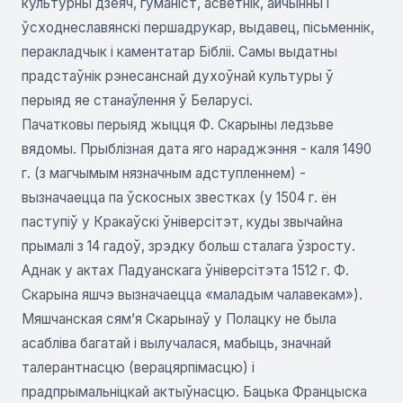
культурны дзеяч, гуманіст, асветнік, айчынны і
ўсходнеславянскі першадрукар, выдавец, пісьменнік,
перакладчык і каментатар Бібліі. Самы выдатны
прадстаўнік рэнесанснай духоўнай культуры ў
перыяд яе станаўлення ў Беларусі.
Пачатковы перыяд жыцця Ф. Скарыны ледзьве
вядомы. Прыблізная дата яго нараджэння - каля 1490
г. (з магчымым нязначным адступленнем) -
вызначаецца па ўскосных звестках (у 1504 г. ён
паступіў у Кракаўскі ўніверсітэт, куды звычайна
прымалі з 14 гадоў, зрэдку больш сталага ўзросту.
Аднак у актах Падуанскага ўніверсітэта 1512 г. Ф.
Скарына яшчэ вызначаецца «маладым чалавекам»).
Мяшчанская сям’я Скарынаў у Полацку не была
асабліва багатай і вылучалася, мабыць, значнай
талерантнасцю (верацярпімасцю) і
прадпрымальніцкай актыўнасцю. Бацька Францыска