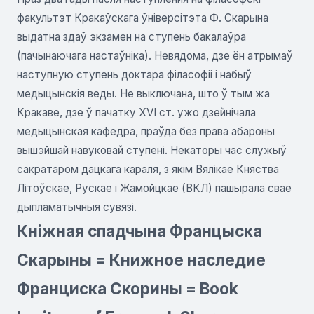
факультэт Кракаўскага ўніверсітэта Ф. Скарына
выдатна здаў экзамен на ступень бакалаўра
(пачынаючага настаўніка). Невядома, дзе ён атрымаў
наступную ступень доктара філасофіі і набыў
медыцынскія веды. Не выключана, што ў тым жа
Кракаве, дзе ў пачатку XVI ст. ужо дзейнічала
медыцынская кафедра, праўда без права абароны
вышэйшай навуковай ступені. Некаторы час служыў
сакратаром дацкага караля, з якім Вялікае Княства
Літоўскае, Рускае і Жамойцкае (ВКЛ) пашырала свае
дыпламатычныя сувязі.
Кніжная спадчына Францыска
Скарыны = Книжное наследие
Франциска Скорины = Book