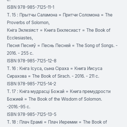
ISBN 978-985-7125-11-1
Т. 15 : Прытчы Саламона = Притчи Соломона = The
Proverbs of Solomon,
Кніга Эклезіяст = Книга Екклесиаст = The Book of
Ecclesiastes,
Песня Песняў = Песнь Песней = The Song of Songs. -
2016. - 255 c.
ISBN 978-985-7125-12-8
Т. 16 : Кніга Ісуса, сына Сіраха = Книга Иисуса
Сирахова = The Book of Sirach. - 2016. - 211 с.
ISBN 978-985-7125-14-2
Т. 17 : Кніга мудрасці Божай = Книга премудрости
Божией = The Book of the Wisdom of Solomon.
-2016.-95 c.
ISBN 978-985-7125-13-5
Т. 18 : Плач Ераміі = Плач Иеремии = The Book of