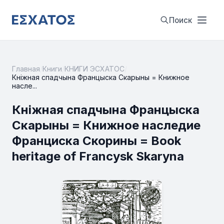
Поиск
Главная
/
Книги
/
КНИГИ ЭСХАТОС
/
Кніжная спадчына Францыска Скарыны = Книжное
насле...
Кніжная спадчына Францыска
Скарыны = Книжное наследие
Франциска Скорины = Book
heritage of Francysk Skaryna