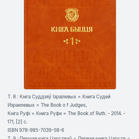
Т. 8 : Кніга Суддзяў Ізраілевых = Книга Судей
Израилевых = The Book o f Judges,
Кніга Руфі = Книга Руфи = The Book of Ruth. - 2014. -
171, [2] c.
ISBN 978-985-7039-58-6
Т. 9 : Першая кніга Царстваў = Первая книга Царств =