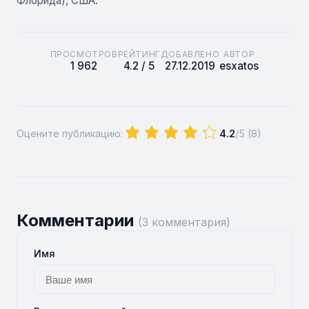
Флорида), США.
ПРОСМОТРОВ
РЕЙТИНГ
ДОБАВЛЕНО
АВТОР
1 962
4.2 / 5
27.12.2019
esxatos
Оцените публикацию:
4.2
/5 (
8
)
Комментарии
(3 комментария)
Имя