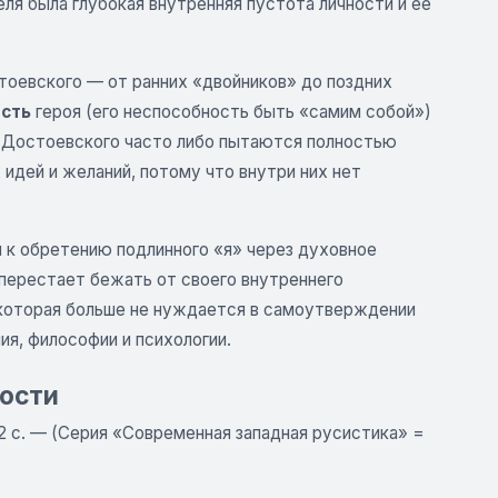
еля была глубокая внутренняя пустота личности и её
оевского — от ранних «двойников» до поздних
сть
героя (его неспособность быть «самим собой»)
и Достоевского часто либо пытаются полностью
 идей и желаний, потому что внутри них нет
 к обретению подлинного «я» через духовное
й перестает бежать от своего внутреннего
, которая больше не нуждается в самоутверждении
ия, философии и психологии.
ности
292 с. — (Серия «Современная западная русистика» =