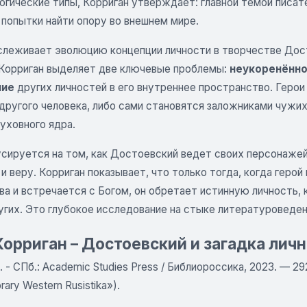
огические типы, Корриган утверждает: главной темой писат
 попытки найти опору во внешнем мире.
слеживает эволюцию концепции личности в творчестве Дост
 Корриган выделяет две ключевые проблемы:
неукоренённо
ние
других личностей в его внутреннее пространство. Геро
другого человека, либо сами становятся заложниками чужих
уховного ядра.
усируется на том, как Достоевский ведет своих персонажей
и веру. Корриган показывает, что только тогда, когда геро
ва и встречается с Богом, он обретает истинную личность
угих. Это глубокое исследование на стыке литературоведен
орриган – Достоевский и загадка лич
л. - СПб.: Academic Studies Press / Библиороссика, 2023. — 
ary Western Rusistika»).