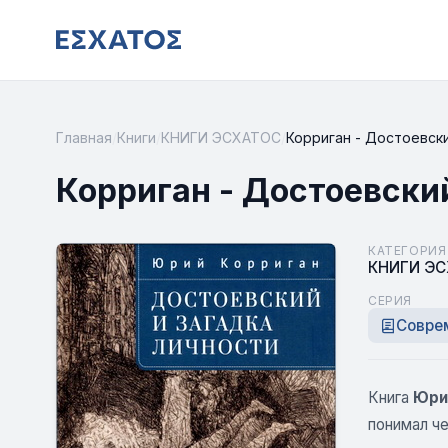
Главная
/
Книги
/
КНИГИ ЭСХАТОС
/
Корриган - Достоевски
Корриган - Достоевски
КАТЕГОРИЯ
КНИГИ Э
СЕРИЯ
Совре
Книга
Юри
понимал ч