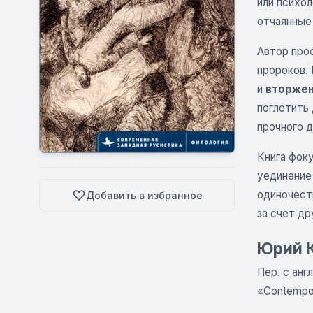
или психол
отчаянные
Автор про
пророков.
и
вторже
поглотить 
прочного д
Книга фок
уединение 
одиночест
Добавить в избранное
за счет др
Юрий К
Пер. с анг
«Contempor