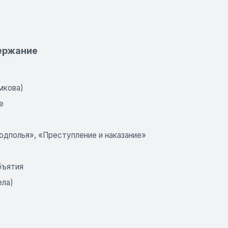
держание
мкова)
е
одполья», «Преступление и наказание»
бъятия
ела)