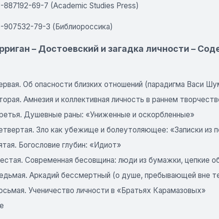
-887192-69-7 (Academic Studies Press)
5-907532-79-3 (Библиороссика)
рриган – Достоевский и загадка личности – Со
ервая. Об опасности близких отношений (парадигма Васи Шу
торая. Амнезия и коллективная личность в раннем творчеств
третья. Душевные раны: «Униженные и оскорбленные»
етвертая. Зло как убежище и болеутоляющее: «Записки из п
ятая. Богословие глубин: «Идиот»
шестая. Современная бесовщина: люди из бумажки, цепкие о
седьмая. Аркадий бессмертный (о душе, пребывающей вне т
восьмая. Ученичество личности в «Братьях Карамазовых»
е