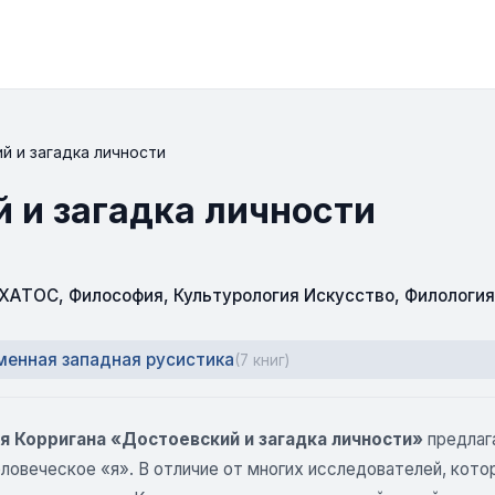
й и загадка личности
й и загадка личности
СХАТОС
,
Философия
,
Культурология Искусство
,
Филология
менная западная русистика
(7 книг)
я Корригана «Достоевский и загадка личности»
предлага
еловеческое «я». В отличие от многих исследователей, кот