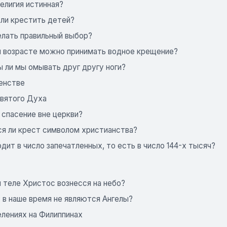
елигия истинная?
ли крестить детей?
елать правильный выбор?
м возрасте можно принимать водное крещение?
 ли мы омывать друг другу ноги?
енстве
вятого Духа
 спасение вне церкви?
ся ли крест символом христианства?
дит в число запечатленных, то есть в число 144-х тысяч?
 теле Христос вознесся на небо?
 в наше время не являются Ангелы?
елениях на Филиппинах