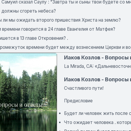
Самуил сказал Саулу : "Завтра ты и сыны твои будете со м
 должны сгореть небеса?
 ли мы ожидать второго пришествия Христа на землю?
 времени говорится в 24 главе Евангелия от Матфея?
ишется в 13 главе Откровения? .
промежуток времени будет между вознесением Церкви и в
Иаков Козлов - Вопросы 
La Mirada, CA: «Дальневосточно
Иаков Козлов - Вопросы 
Счастливого пути!
Предисловие
Будет ли человек жить после 
Что ожидает человека . который