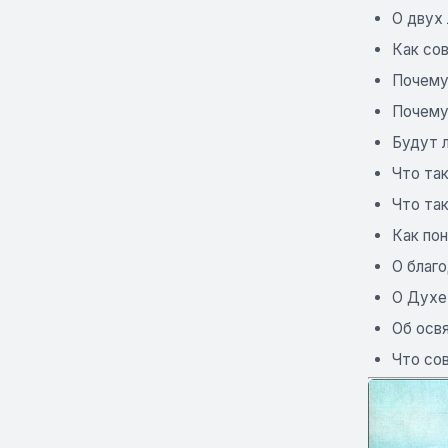
О двух
Как со
Почему
Почему
Будут л
Что та
Что та
Как по
О благ
О Духе
Об осв
Что со