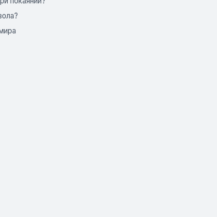
ри покаянии?
вола?
 мира