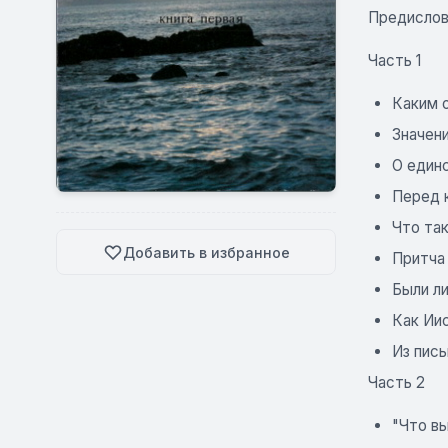
Предисло
Часть 1
Каким 
Значен
О един
Перед 
Что та
Добавить в избранное
Притча
Были л
Как Ии
Из пис
Часть 2
"Что вы