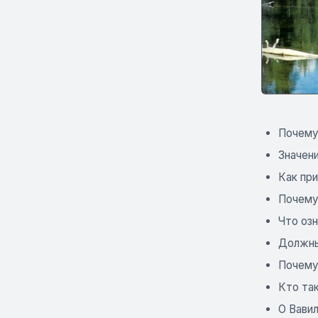
Почему
Значени
Как пр
Почему
Что оз
Должны
Почему
Кто та
О Вави