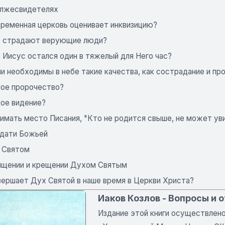
 лжесвидетелях
временная церковь оценивает инквизицию?
 страдают верующие люди?
 Иисус остался один в тяжелый для Него час?
и необходимы в небе такие качества, как сострадание и пр
кое пророчество?
кое видение?
нимать место Писания, "Кто не родится свыше, не может у
одати Божьей
 Святом
ящении и крещении Духом Святым
вершает Дух Святой в наше время в Церкви Христа?
Иаков Козлов - Вопросы и о
Издание этой книги осуществлено