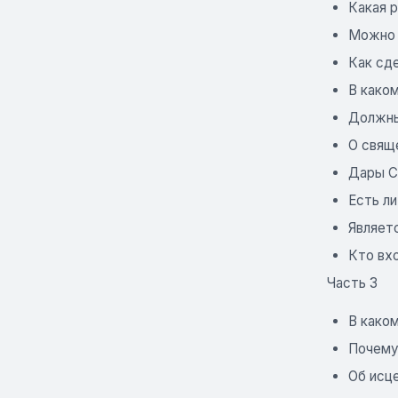
Какая р
Можно 
Как сд
В како
Должны
О свящ
Дары С
Есть ли
Являет
Кто вхо
Часть 3
В каком
Почему
Об исц