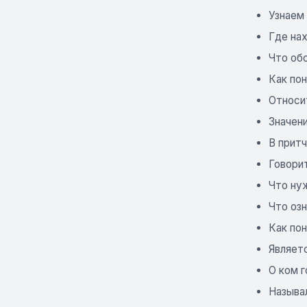
Узнаем 
Где на
Что обо
Как пон
Относит
Значени
В прит
Говорит
Что ну
Что озн
Как пон
Являет
О ком г
Называл