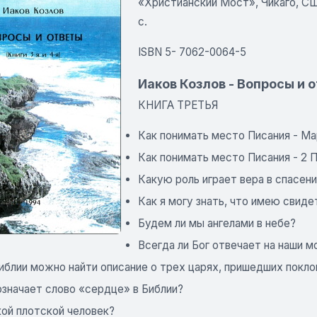
«Христианский Мост», Чикаго, США. 
с.
ISBN 5- 7062-0064-5
Иаков Козлов - Вопросы и о
КНИГА ТРЕТЬЯ
Как понимать место Писания - Марк
Как понимать место Писания - 2 П
Какую роль играет вера в спасен
Как я могу знать, что имею свид
Будем ли мы ангелами в небе?
Всегда ли Бог отвечает на наши 
Библии можно найти описание о трех царях, пришедших пок
означает слово «сердце» в Библии?
кой плотской человек?