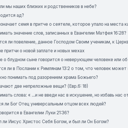
ли мы наших близких и родственников в небе?
ходится ад?
значает семя в притче о сеятеле, которое упало на места 
имать значение слов, записанных в Евангелии Матфея 16:28?
ся ли повеление, данное Господом Своим ученикам, к Церкв
е притчи о новой заплате и новых мехах
че о блудном сыне говорится о неверующем человеке или об
ся ли в Послании к Римлянам 13:2 о том, что человек может
жно понимать под разорением храма Божьего?
ачают две непреложные вещи? (Евр.6: 18)
имать слова: « ...и не введи нас в искушение, но избавь нас 
ся ли Бог Отец универсальным отцом всех людей?
оворится в Евангелии Луки 21:36?
 ли Иисус Христос Себя Богом, и был ли Он Богом?