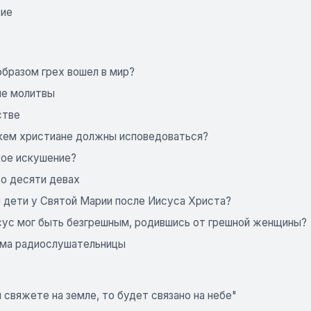
вие
образом грех вошел в мир?
ие молитвы
стве
кем христиане должны исповедоваться?
кое искушение?
 о десяти девах
и дети у Святой Марии после Иисуса Христа?
сус мог быть безгрешным, родившись от грешной женщины?
ьма радиослушательницы
 свяжете на земле, то будет связано на небе"