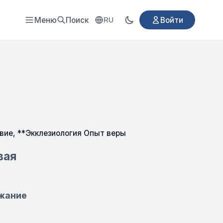
Меню
Поиск
Войти
RU
вие
,
**Экклезиология Опыт веры
вая
ржание