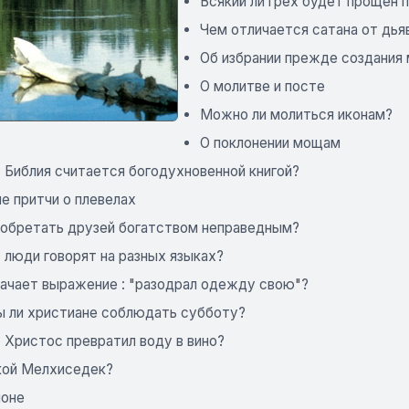
Всякий ли грех будет прощен п
Чем отличается сатана от дья
Об избрании прежде создания
О молитве и посте
Можно ли молиться иконам?
О поклонении мощам
 Библия считается богодухновенной книгой?
е притчи о плевелах
иобретать друзей богатством неправедным?
 люди говорят на разных языках?
начает выражение : "разодрал одежду свою"?
 ли христиане соблюдать субботу?
 Христос превратил воду в вино?
кой Мелхиседек?
лоне