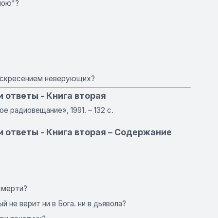
ною"?
оскресением неверующих?
и ответы - Книга вторая
е радиовещание», 1991. – 132 с.
и ответы - Книга вторая – Содержание
смерти?
 не верит ни в Бога. ни в дьявола?