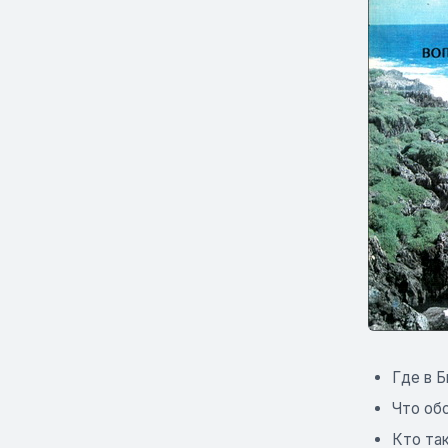
Где в 
Что об
Кто та