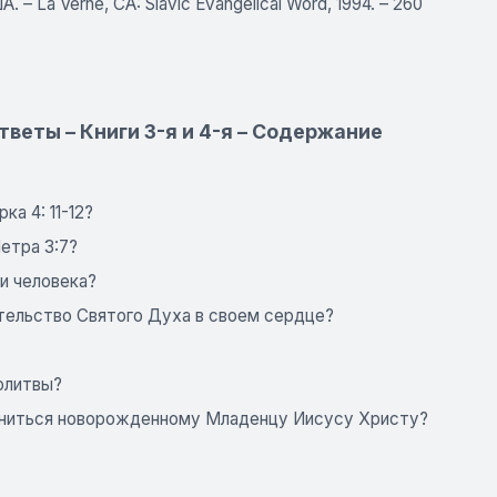
– La Verne, CA: Slavic Evangelical Word, 1994. – 260
тветы – Книги 3-я и 4-я – Содержание
а 4: 11-12?
етра 3:7?
ии человека?
етельство Святого Духа в своем сердце?
молитвы?
лониться новорожденному Младенцу Иисусу Христу?