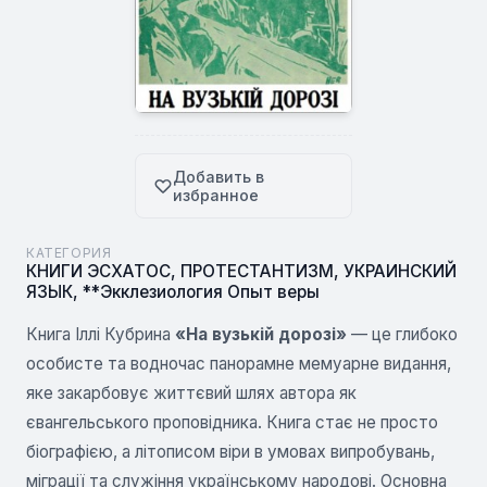
Добавить в
избранное
КАТЕГОРИЯ
КНИГИ ЭСХАТОС
,
ПРОТЕСТАНТИЗМ
,
УКРАИНСКИЙ
ЯЗЫК
,
**Экклезиология Опыт веры
Книга Іллі Кубрина
«На вузькій дорозі»
— це глибоко
особисте та водночас панорамне мемуарне видання,
яке закарбовує життєвий шлях автора як
євангельського проповідника. Книга стає не просто
біографією, а літописом віри в умовах випробувань,
міграції та служіння українському народові. Основна