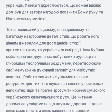
українців. У книзі підкреслюється, що кожен виклик
долі був для автора нагодою побачити Божу руку та
Його незмінну милість.
Текст написаний у щирому, сповідальному та
багатому на історичні деталі стилі, що робить його
цінним джерелом для дослідників історії
протестантизму та української еміграції. Ілля Кубрин
майстерно поєднує опис побутових труднощів із
глибокими теологічними роздумами, перетворюючи
свої мемуари на духовний заповіт для майбутніх
поколінь. Робота служить фундаментальним
ресурсом для тих, хто шукає натхнення у прикладах
непохитної віри та прагне зрозуміти коріння сучасного
українського євангельського руху. Це читання
допомагає усвідомити, що «вузька дорога» — це не
шлях самотності, а шлях наповненого сенсом