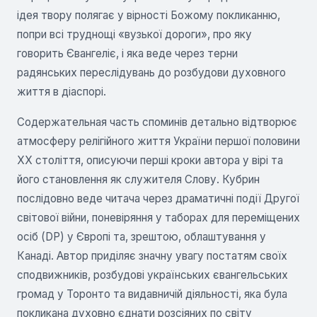
ідея твору полягає у вірності Божому покликанню,
попри всі труднощі «вузької дороги», про яку
говорить Євангеліє, і яка веде через терни
радянських переслідувань до розбудови духовного
життя в діаспорі.
Содержательная часть споминів детально відтворює
атмосферу релігійного життя України першої половини
XX століття, описуючи перші кроки автора у вірі та
його становлення як служителя Слову. Кубрин
послідовно веде читача через драматичні події Другої
світової війни, поневіряння у таборах для переміщених
осіб (DP) у Європі та, зрештою, облаштування у
Канаді. Автор приділяє значну увагу постатям своїх
сподвижників, розбудові українських євангельських
громад у Торонто та видавничій діяльності, яка була
покликана духовно єднати розсіяних по світу