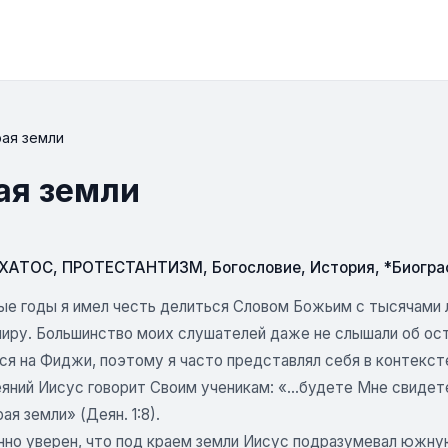
рая земли
ая земли
СХАТОС
,
ПРОТЕСТАНТИЗМ
,
Богословие
,
История
,
*Биогра
ые годы я имел честь делиться Словом Божьим с тысячами 
миру. Большинство моих слушателей даже не слышали об ост
ся на Фиджи, поэтому я часто представлял себя в контекст
яний Иисус говорит Своим ученикам: «...будете Мне свидет
ая земли» (Деян. 1:8).
нно уверен, что под краем земли Иисус подразумевал южную