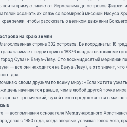
 почти прямую линию от Иерусалима до островов Фиджи, и п
ателей осознать их связь со всемирной миссией Иисуса Хри
 края земли, чтобы рассказать о великом движении Божьего
острова на краю земли
лагословенная страна 332 островов. Ее координаты: 18 гра
Страна занимает территорию в 18376 квадратных километро
 город Сува) и Вануа-Леву. Сто восьмидесятый меридиан пе
еуни — все они находится на Вануа-Леву), а это значит, ч
вого дня.
поминаю своим друзьям по всему миру: «Если хотите узнать,
жи день начинается раньше, чем в любой другой точке мира
островах тропический, сухой сезон продолжается с мая по 
изыв
иге — воспоминания основателя Международного Христианс
проделал с 1990 года, когда впервые услышал голос Бога, 