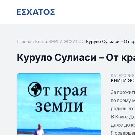
Главная
/
Книги
/
КНИГИ ЭСХАТОС
/
Куруло Сулиаси – От к
Куруло Сулиаси – От кр
КАТЕГОРИЯ
КНИГИ Э
За прожит
по всему 
родившего
В Книге Де
даже до кр
Я соверше