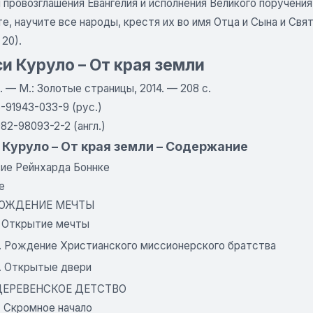
 провозглашения Евангелия и исполнения Великого поручения
е, научите все народы, крестя их во имя Отца и Сына и Свя
 20).
и Куруло – От края земли
л. — М.: Золотые страницы, 2014. — 208 с.
-91943-033-9 (рус.)
82-98093-2-2 (англ.)
 Куруло – От края земли – Содержание
ие Рейнхарда Боннке
е
 РОЖДЕНИЕ МЕЧТЫ
. Открытие мечты
2. Рождение Христианского миссионерского братства
3. Открытые двери
 ДЕРЕВЕНСКОЕ ДЕТСТВО
. Скромное начало