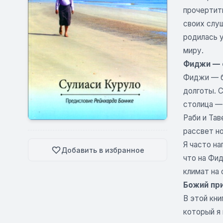
прочертить
своих слуш
родилась у
миру.
Фиджи — 
Фиджи — б
долготы. 
столица —
Раби и Тав
рассвет но
Я часто на
Добавить в избранное
что на Фид
климат на 
Божий пр
В этой кн
который я 