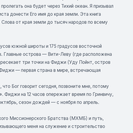
ролегать она будет через Тихий океан. Я призывал
ста донести Его имя до края земли. Эта книга
 Слова от края земли до тысяч народов по всему
дусов южной широты и 175 градусов восточной
в. Главные острова — Вити-Леву (где расположена
ресекает три точки на Фиджи (Уду Пойнт, остров
то Фиджи — первая страна в мире, встречающая
 что Бог говорит сегодня, позвоните мне, потому
». Фиджи на 12 часов опережает время по Гринвичу,
октябрь, сезон дождей — с ноября по апрель.
кого Миссионерского Братства (МХМБ) и путь,
призывающего меня на служение и строительство