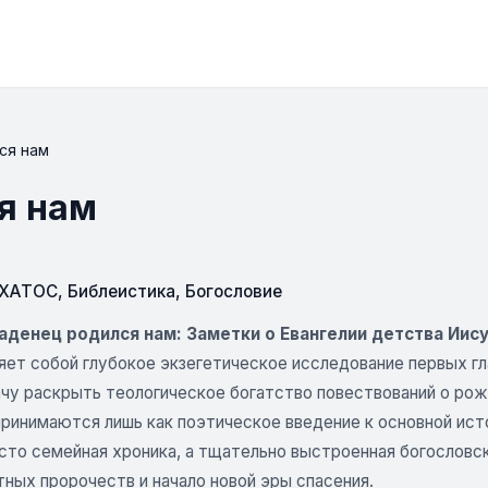
ся нам
я нам
СХАТОС
,
Библеистика
,
Богословие
аденец родился нам: Заметки о Евангелии детства Иис
яет собой глубокое экзегетическое исследование первых гл
ачу раскрыть теологическое богатство повествований о рож
принимаются лишь как поэтическое введение к основной ист
осто семейная хроника, а тщательно выстроенная богословс
ных пророчеств и начало новой эры спасения.