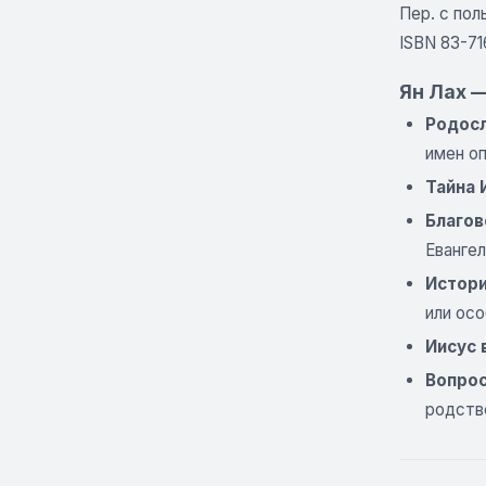
Пер. с пол
ISBN 83-71
Ян Лах 
Родосл
имен о
Тайна 
Благов
Евангел
Истори
или ос
Иисус 
Вопрос
родств