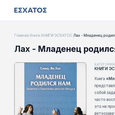
Главная
/
Книги
/
КНИГИ ЭСХАТОС
/
Лах - Младенец родил
Лах - Младенец родилс
КАТЕГОРИЯ
КНИГИ Э
Книга
«Мл
представл
собой зад
часто вос
это не пр
ветхозавет