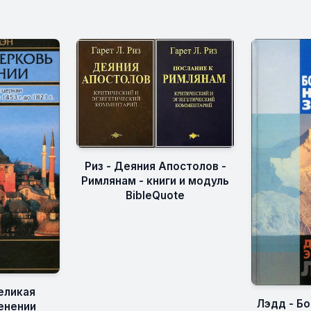
Риз - Деяния Апостолов -
Римлянам - книги и модуль
BibleQuote
еликая
Лэдд - Б
енении