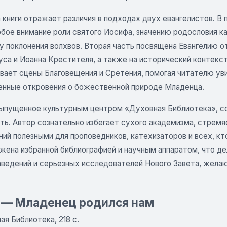
книги отражает различия в подходах двух евангелистов. В 
обое внимание роли святого Иосифа, значению родословия к
у поклонения волхвов. Вторая часть посвящена Евангелию о
са и Иоанна Крестителя, а также на исторический контекст
ает сцены Благовещения и Сретения, помогая читателю увид
енные откровения о божественной природе Младенца.
выпущенное культурным центром «Духовная Библиотека», с
ть. Автор сознательно избегает сухого академизма, стрем
ний полезными для проповедников, катехизаторов и всех, к
бжена избранной библиографией и научным аппаратом, что д
аведений и серьезных исследователей Нового Завета, жела
 — Младенец родился нам
ая Библиотека, 218 с.