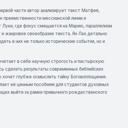
первой части автор анализирует текст Матфея,
ак преемственности мессианской линии и
т Луки, где фокус смещается на Марию, параллелизм
 и жанровое своеобразие текста. Ян Лах детально
еть в них не только исторические события, но и
очетает в себе научную строгость и пастырскую
ясь сделать результаты современных библейских
то хочет глубже осмыслить тайну Боговоплощения.
елает её ценным пособием для студентов духовных
ющих выйти за рамки привычного рождественского