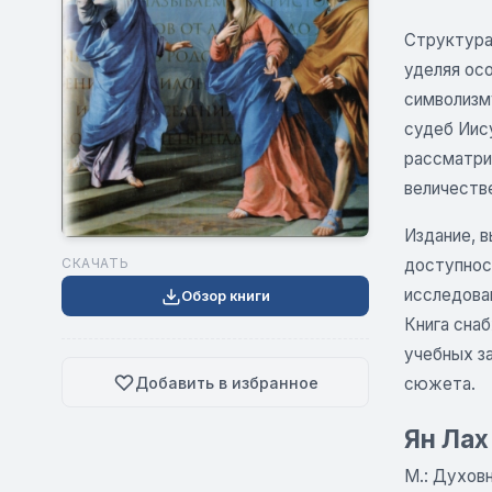
Структура 
уделяя ос
символизм
судеб Иису
рассматрив
величеств
Издание, 
доступнос
СКАЧАТЬ
исследова
Обзор книги
Книга сна
учебных з
Добавить в избранное
сюжета.
Ян Лах
М.: Духовн