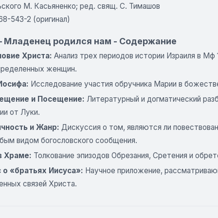
ьского М. Касьяненко; ред. свящ. С. Тимашов
68-543-2 (оригинал)
— Младенец родился нам - Содержание
овие Христа:
Анализ трех периодов истории Израиля в Мф 1
пределенных женщин.
Иосифа:
Исследование участия обручника Марии в божествен
ещение и Посещение:
Литературный и догматический разбо
ии от Луки.
чность и Жанр:
Дискуссия о том, являются ли повествова
обым видом богословского сообщения.
в Храме:
Толкование эпизодов Обрезания, Сретения и обрет
 о «братьях Иисуса»:
Научное приложение, рассматриваю
енных связей Христа.