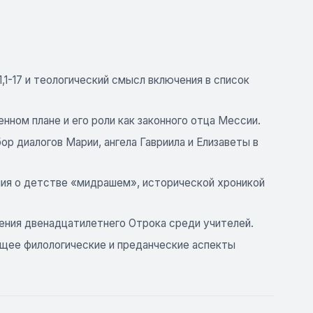
,1-17 и теологический смысл включения в список
ном плане и его роли как законного отца Мессии.
р диалогов Марии, ангела Гавриила и Елизаветы в
ния о детстве «мидрашем», исторической хроникой
ения двенадцатилетнего Отрока среди учителей.
щее филологические и преданческие аспекты