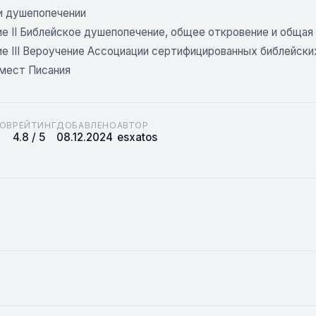
и душепопечении
е II Библейское душепопечение, общее откровение и общая
е III Вероучение Ассоциации сертифицированных библейск
 мест Писания
ОВ
РЕЙТИНГ
ДОБАВЛЕНО
АВТОР
4.8 / 5
08.12.2024
esxatos