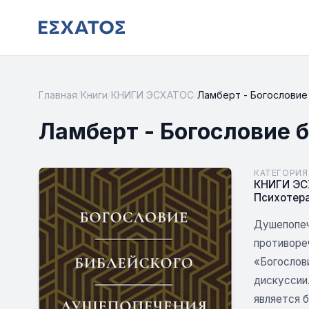
Главная
/
Книги
/
КНИГИ ЭСХАТОС
/
Ламберт - Богословие
Ламберт - Богословие 
КАТЕГОРИЯ
КНИГИ Э
Психотер
Душепопеч
противоре
«Богослов
дискуссии
является 