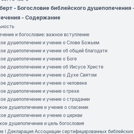
берт - Богословие библейского душепопечения
ечения - Содержание
ьность
ечение и богословие: важное вступление
кое душепопечение и учение о Слове Божьем
кое душепопечение и учение об общей благодати
кое душепопечение и учение о Боге
кое душепопечение и учение об Иисусе Христе
кое душепопечение и учение о Духе Святом
кое душепопечение и учение о человеке
кое душепопечение и учение о грехе
кое душепопечение и учение о страдании
кое душепопечение и учение о спасении
кое душепопечение и учение о церкви
ское душепопечение и цель богословия
е I Декларация Ассоциации сертифицированных библейских