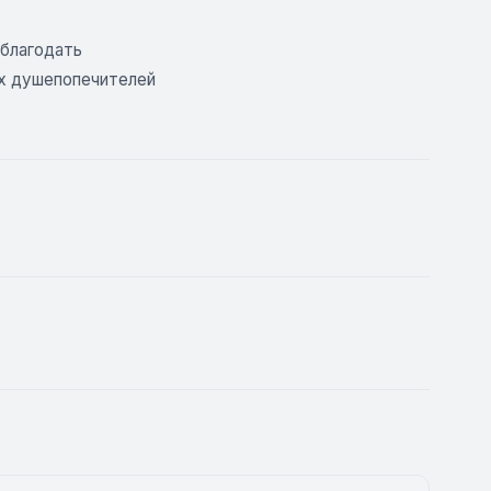
 благодать
их душепопечителей