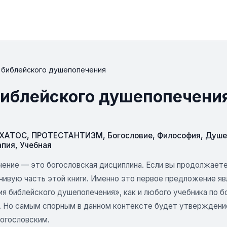
 библейского душепопечения
библейского душепопечени
СХАТОС
,
ПРОТЕСТАНТИЗМ
,
Богословие
,
Философия
,
Душе
апия
,
Учебная
ение — это богословская дисциплина. Если вы продолжаете 
чивую часть этой книги. Именно это первое предложение яв
ия библейского душепопечения», как и любого учебника по 
. Но самым спорным в данном контексте будет утверждени
богословским.