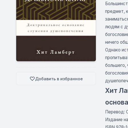
Большинст
предмет, 
заниматьс
людям с д
богослови
ничего общ
Однако ист
пропитыват
большего,
богословия
Добавить в избранное
душепопеч
Хит Ла
основ
Перевод: 
Издание на
ISBN 978-1