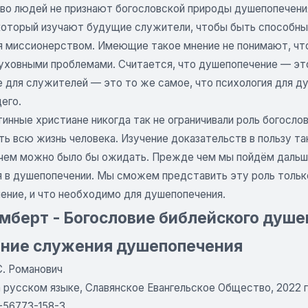
во людей не признают богословской природы душепопечения
который изучают будущие служители, чтобы быть способны
я миссионерством. Имеющие такое мнение не понимают, что
уховными проблемами. Считается, что душепопечение — эт
е для служителей — это то же самое, что психология для д
его.
инные христиане никогда так не ограничивали роль богослов
ь всю жизнь человека. Изучение доказательств в пользу та
 чем можно было бы ожидать. Прежде чем мы пойдём дальше
 в душепопечении. Мы сможем представить эту роль только,
ение, и что необходимо для душепопечения.
мберт - Богословие библейского душ
ание служения душепопечения
С. Романович
 русском языке, Славянское Евангельское Общество, 2022 г.
-56773-158-3