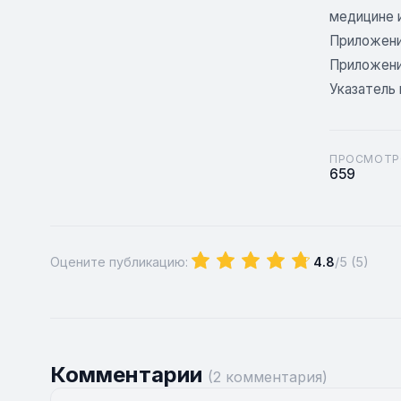
медицине 
Приложени
Приложени
Указатель
ПРОСМОТР
659
Оцените публикацию:
4.8
/5 (
5
)
Комментарии
(2 комментария)