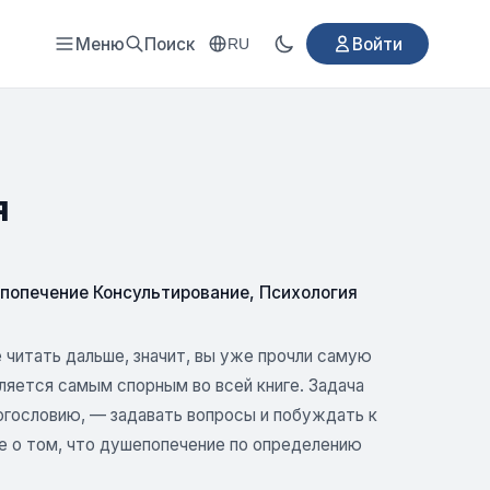
Меню
Поиск
Войти
RU
я
попечение Консультирование
,
Психология
читать дальше, значит, вы уже прочли самую
ляется самым спорным во всей книге. Задача
богословию, — задавать вопросы и побуждать к
е о том, что душепопечение по определению