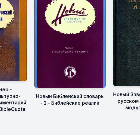
нер -
Новый Зав
льтурно-
Новый Библейский словарь
русском 
омментарий
- 2 - Библейские реалии
модул
 BibleQuote