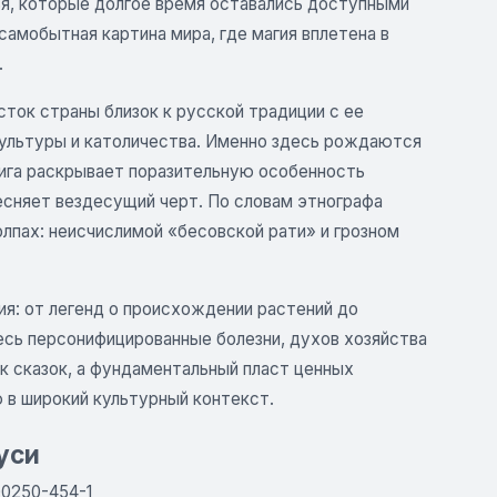
ья, которые долгое время оставались доступными
амобытная картина мира, где магия вплетена в
.
ток страны близок к русской традиции с ее
культуры и католичества. Именно здесь рождаются
нига раскрывает поразительную особенность
есняет вездесущий черт. По словам этнографа
лпах: неисчислимой «бесовской рати» и грозном
я: от легенд о происхождении растений до
есь персонифицированные болезни, духов хозяйства
к сказок, а фундаментальный пласт ценных
в широкий культурный контекст.
уси
00250-454-1