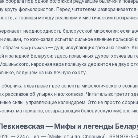
ая собрала под одной обложкой редчайшие былички и повер
у кругу фольклористов. Перед читателем разворачивается с
ность, а границы между реальным и мистическим прозрачны
черкивает неоднородность белорусской мифологии: если вос
и лешими, то юго-запад испытал сильное влияние польской 
е образы
покутников
— душ, искупающих грехи на земле. К
ой и западной Беларуси: здесь привычных духов-хозяев выт
Мошиньского, народная вера полешука держится на двух сто
овнике, ведущем на них вечную охоту.
 сборника охватывает все аспекты мифологического сознани
х рассказов об упырях и волколаках. Читатель встретит зд
енные силы, управляющие календарем. Это не просто сборни
ческих материалов, возвращающий белорусскую мифологию 
Левкиевская — Мифы и легенды Белар
026. — 224 с. : ил. — (Мифы от и до. Сборники). ISBN 978-5-