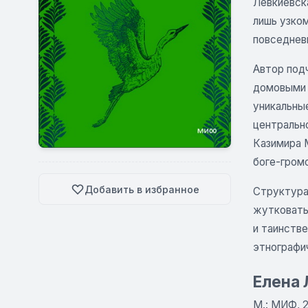
Левкиевск
лишь узком
повседнев
Автор под
домовыми 
уникальны
центральн
Казимира 
боге-гром
Добавить в избранное
Структура
жутковаты
и таинств
этнографи
Елена 
М.: МИФ, 2