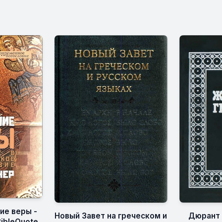
ие веры -
Дюрант 
Новый Завет на греческом и
BibleQuote