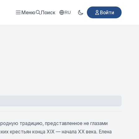
Меню
Поиск
Войти
RU
ародную традицию, представленное не глазами
их крестьян конца XIX — начала XX века. Елена