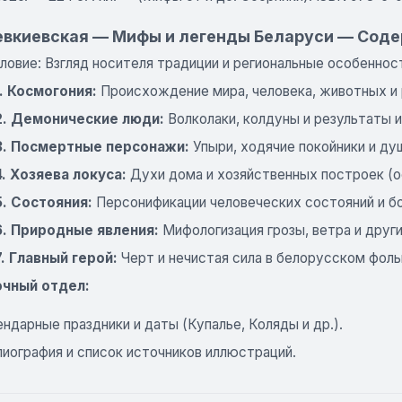
евкиевская — Мифы и легенды Беларуси — Сод
ловие: Взгляд носителя традиции и региональные особеннос
1. Космогония:
Происхождение мира, человека, животных и 
2. Демонические люди:
Волколаки, колдуны и результаты 
3. Посмертные персонажи:
Упыри, ходячие покойники и ду
4. Хозяева локуса:
Духи дома и хозяйственных построек (о
5. Состояния:
Персонификации человеческих состояний и бо
6. Природные явления:
Мифологизация грозы, ветра и други
7. Главный герой:
Черт и нечистая сила в белорусском фоль
чный отдел:
ндарные праздники и даты (Купалье, Коляды и др.).
лиография и список источников иллюстраций.