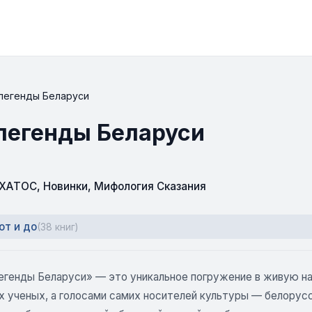
 легенды Беларуси
легенды Беларуси
СХАТОС
,
Новинки
,
Мифология Сказания
от и до
(38 книг)
егенды Беларуси» — это уникальное погружение в живую н
 ученых, а голосами самих носителей культуры — белорусск