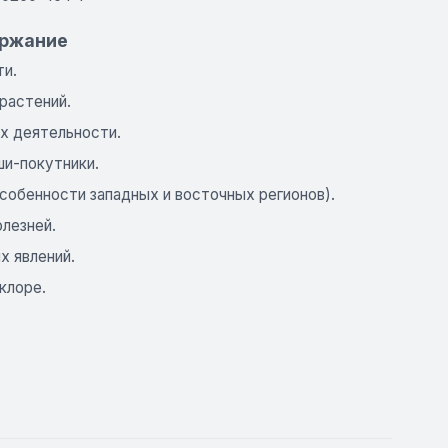
ержание
ти.
растений.
их деятельности.
ши-покутники.
собенности западных и восточных регионов).
лезней.
х явлений.
клоре.