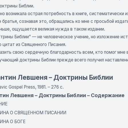
октрины Библии.
но возникала острая потребность в книге, систематически 
братья, сознавая это, обращались ко мне с просьбой издать
ньше, ощущается великая нужда в таком издании.
ктрины Библии” — не человеческое учение, но изложение ис
 цитат из Священного Писания.
азить свою сердечную благодарность всем, кто помог мне в
учающий доктрины Библии прежде всего получил наставление
нтин Левшеня – Доктрины Библии
avic Gospel Press, 1981. – 276 с.
тин Левшеня – Доктрины Библии – Содержание
НИЕ
ИНА О СВЯЩЕННОМ ПИСАНИИ
ИНА О БОГЕ