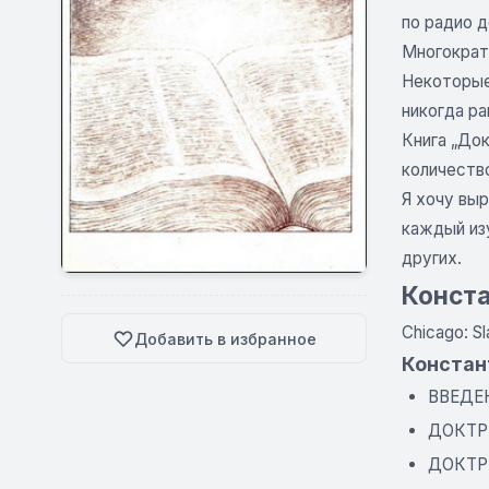
по радио д
Многократ
Некоторые 
никогда ра
Книга „До
количество
Я хочу выр
каждый из
других.
Конста
Chicago: Sl
Добавить в избранное
Констан
ВВЕДЕ
ДОКТР
ДОКТР