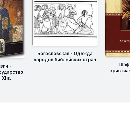
Богословская - Одежда
народов библейских стран
Шафф
вич -
христиан
сударство
XI в.