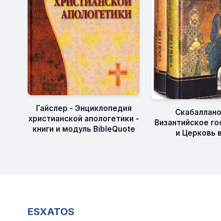
Гайслер - Энциклопедия
Скабаллано
христианской апологетики -
Византийское го
книги и модуль BibleQuote
и Церковь в 
ESXATOS