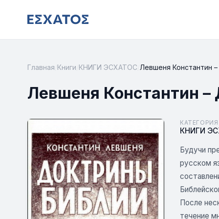
Главная
/
Книги
/
КНИГИ ЭСХАТОС
/
Левшеня Константин –
Левшеня Константин –
КАТЕГОРИЯ
КНИГИ Э
Будучи пр
русском я
составлени
Библейско
После неск
течение мн