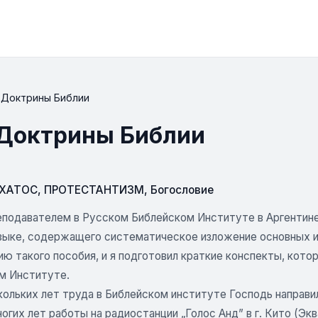
 Доктрины Библии
 Доктрины Библии
СХАТОС
,
ПРОТЕСТАНТИЗМ
,
Богословие
еподавателем в Русском Библейском Институте в Аргентине 
зыке, содержащего систематическое изложение основных ис
ю такого пособия, и я подготовил краткие конспекты, кото
м Институте.
ольких лет труда в Библейском институте Господь направил
огих лет работы на радиостанции „Голос Анд” в г. Кито (Эк