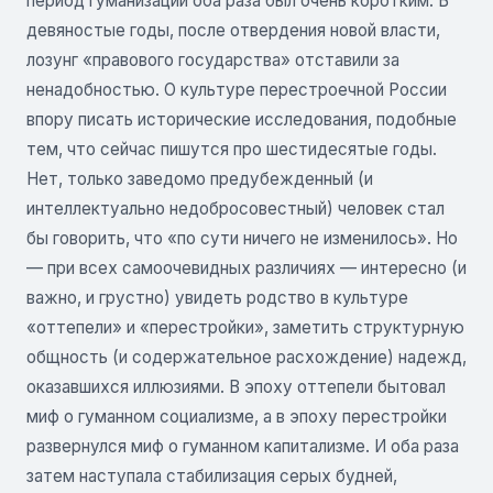
период гуманизации оба раза был очень коротким. В
девяностые годы, после отвердения новой власти,
лозунг «правового государства» отставили за
ненадобностью. О культуре перестроечной России
впору писать исторические исследования, подобные
тем, что сейчас пишутся про шестидесятые годы.
Нет, только заведомо предубежденный (и
интеллектуально недобросовестный) человек стал
бы говорить, что «по сути ничего не изменилось». Но
— при всех самоочевидных различиях — интересно (и
важно, и грустно) увидеть родство в культуре
«оттепели» и «перестройки», заметить структурную
общность (и содержательное расхождение) надежд,
оказавшихся иллюзиями. В эпоху оттепели бытовал
миф о гуманном социализме, а в эпоху перестройки
развернулся миф о гуманном капитализме. И оба раза
затем наступала стабилизация серых будней,