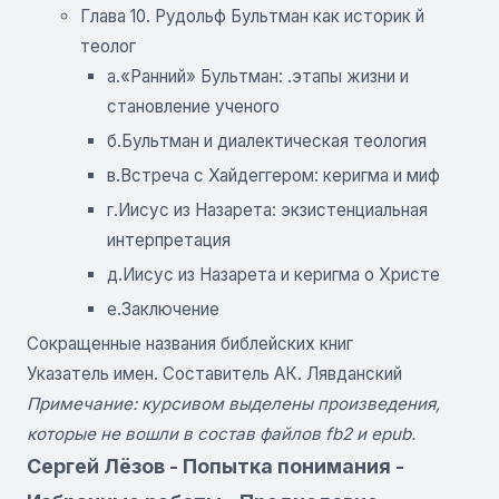
Глава 10. Рудольф Бультман как историк й
теолог
а.«Ранний» Бультман: .этапы жизни и
становление ученого
б.Бультман и диалектическая теология
в.Встреча с Хайдеггером: керигма и миф
г.Иисус из Назарета: экзистенциальная
интерпретация
д.Иисус из Назарета и керигма о Христе
е.Заключение
Сокращенные названия библейских книг
Указатель имен. Составитель АК. Лявданский
Примечание: курсивом выделены произведения,
которые не вошли в состав файлов fb2 и epub.
Сергей Лёзов - Попытка понимания -