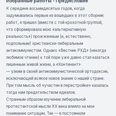
Избранные работы - Предисловие
К середине восьмидесятых годов, когда
задумывались первые из вошедших в этот сборник
работ, я пришел (вместе с той крохотной группой,
что сформировала мою «альтернативную
реальность») прожженным (и, естественно,
подпольным) христиански-либеральным
антикоммунистом. Однако «Вестник РХД» (некогда
любимое чтение) к той поре уже давно стал казаться
лишенным живой жизни, а «Континент»
— узким в своей антикоммунистической ортодоксии,
исключающей всякое новое знание о нашей стране.
При том мысль об «участии в перестройке» казалась
тогда нам предательством идеалов.
Странным образом изучение либеральной
протестантской мысли XX века влияло на мое
понимание ситуации. Так — в постоянном