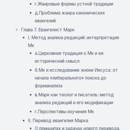
г.Жанровые формы устной традиции
д.Проблема жанра канонических
евангелий
Глава 7. Евангелист Марк
I. Метод анализа редакций: интерпретация
Мк
а.Церковная традиция о Мк и ее
исторический смысл
б.Мк и исследование жизни Иисуса: от
начала «либерального» поиска до
форманализа
в.Марк как теолог и писатель: метод
анализа редакций и его модификации
г.Перспективы изучения Мк
II. Перевод евангелия Марка
О принципах и задачах нового перевода