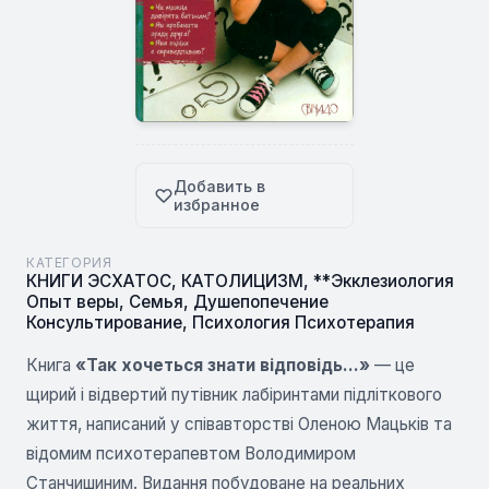
Добавить в
избранное
КАТЕГОРИЯ
КНИГИ ЭСХАТОС
,
КАТОЛИЦИЗМ
,
**Экклезиология
Опыт веры
,
Семья
,
Душепопечение
Консультирование
,
Психология Психотерапия
Книга
«Так хочеться знати відповідь...»
— це
щирий і відвертий путівник лабіринтами підліткового
життя, написаний у співавторстві Оленою Мацьків та
відомим психотерапевтом Володимиром
Станчишиним. Видання побудоване на реальних