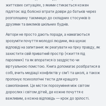
життєвих ситуаціях, з якими стикається кожен
підліток: від болісної втрати довіри до батьків через
розголошену таємницю до складних стосунків із
друзями та викликів шкільних буднів.
Автори не просто дають поради, а намагаються
зрозуміти почуття молодої людини, яка шукає
відповіді на запитання: як реагувати на гірку правду, як
захистити свій приватний простір («життя під
паролем») та як впоратися із заздрістю чи
віртуальною помстою. Книга допомагає розібратися в
собі, вчить медіації конфліктів у сім’ї та школі, а також
пропонує психологічні тести для кращого
самопізнання. Це місток порозуміння між світом
дорослих і світом дітей, де кожне почуття є
важливим, а кожна відповідь — крок до зрілості.