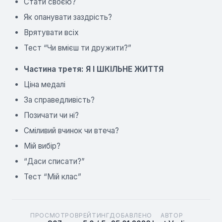
Стати своєю?
Як опанувати заздрість?
Врятувати всіх
Тест “Чи вмієш ти дружити?”
Частина третя: Я І ШКІЛЬНЕ ЖИТТЯ
Ціна медалі
За справедливість?
Позичати чи ні?
Сміливий вчинок чи втеча?
Мій вибір?
“Даси списати?”
Тест “Мій клас”
ПРОСМОТРОВ
РЕЙТИНГ
ДОБАВЛЕНО
АВТОР