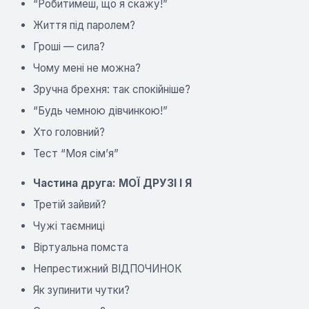
“Робитимеш, що я скажу!”
Життя під паролем?
Гроші — сила?
Чому мені не можна?
Зручна брехня: так спокійніше?
“Будь чемною дівчинкою!”
Хто головний?
Тест “Моя сім’я”
Частина друга: МОЇ ДРУЗІ І Я
Третій зайвий?
Чужі таємниці
Віртуальна помста
Непрестижний ВІДПОЧИНОК
Як зупинити чутки?