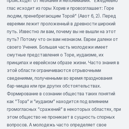
происходят от незнания и непонимания. ”Ежедневно
глас исходит из горы Хорив и провозглашает: Горе
людям, пренебрегающим Торой” (Авот 6, 2). Перед
евреями лежит проложенный в древности широкий
путь. Известно ли вам, почему вы не вышли на этот
путь? Потому что он вам незнаком. Евреи далеки от
своего Учения. Большая часть молодежи имеет
смутные представления о Торе, иудаизме, их
принципах и еврейском образе жизни. Часто знания в
этой области ограничиваются отрывочными
сведениями, полученными во время празднования
бар-мицва или при других обстоятельствах.
Формирование в сознании общества таких понятий
как ”Тора” и ”иудаизм” находится под влиянием
громогласных ”сражений” в некоторых областях, при
этом общество не проникает в сущность спорных
вопросов. А молодежь часто определяет свое