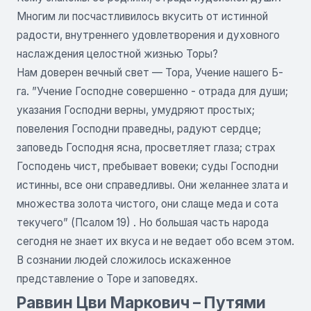
Многим ли посчастливилось вкусить от истинной
радости, внутреннего удовлетворения и духовного
наслаждения целостной жизнью Торы?
Нам доверен вечный свет — Тора, Учение нашего Б-
га. ”Учение Господне совершенно - отрада для души;
указания Господни верны, умудряют простых;
повеления Господни праведны, радуют сердце;
заповедь Господня ясна, просветляет глаза; страх
Господень чист, пребывает вовеки; суды Господни
истинны, все они справедливы. Они желаннее злата и
множества золота чистого, они слаще меда и сота
текучего” (Псалом 19) . Но большая часть народа
сегодня не знает их вкуса и не ведает обо всем этом.
В сознании людей сложилось искаженное
представление о Торе и заповедях.
Раввин Цви Маркович – Путями