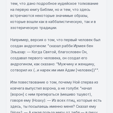
тем, что дано подробное иудейское толкование
на первую книгу Библии, но и тем, что здесь
встречаются некоторые значимые образы,
которые вошли как в каббалистическую, так и в
эзотерическую традиции.
Например, версия о том, что первый человек был
создан андрогином: "сказал рабби Ирмея бен
Эльазар: — Когда Святой, благословен Он,
создавал первого человека, он создал его
андрогином, как сказано: "Мужчину и женщину,
сотворил их {...и нарек им имя Адам [человек]}"".
Или повествование о том, почему Ной сперва из
ковчега выпустил ворона, а не голубя: "начал
[ворон] с ним препираться (мешиво тшувот),
говоря ему (Ноаху): — Из всех птиц, которые есть
здесь, ты посылаешь именно меня? Сказал ему
[Hoax]: — А какая польза миру от тебя — в пищу