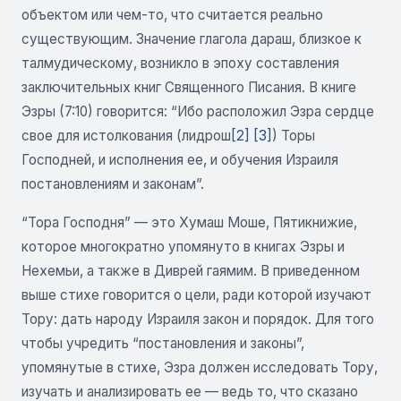
объектом или чем-то, что считается реально
существующим. Значение глагола дараш, близкое к
талмудическому, возникло в эпоху составления
заключительных книг Священного Писания. В книге
Эзры (7:10) говорится: “Ибо расположил Эзра сердце
свое для истолкования (лидрош
[2]
[3]
) Торы
Господней, и исполнения ее, и обучения Израиля
постановлениям и законам”.
“Тора Господня” — это Хумаш Моше, Пятикнижие,
которое многократно упомянуто в книгах Эзры и
Нехемьи, а также в Диврей гаямим. В приведенном
выше стихе говорится о цели, ради которой изучают
Тору: дать народу Израиля закон и порядок. Для того
чтобы учредить “постановления и законы”,
упомянутые в стихе, Эзра должен исследовать Тору,
изучать и анализировать ее — ведь то, что сказано