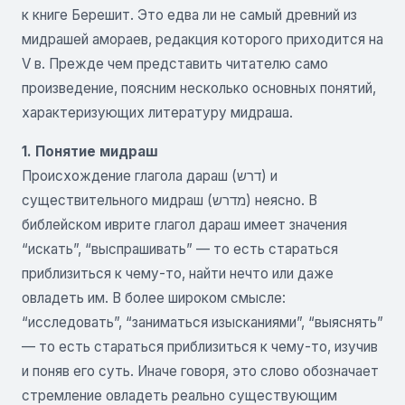
к книге Берешит. Это едва ли не самый древний из
мидрашей амораев, редакция которого приходится на
V в. Прежде чем представить читателю само
произведение, поясним несколько основных понятий,
характеризующих литературу мидраша.
1. Понятие мидраш
Происхождение глагола дараш (דרש) и
существительного мидраш (מדרש) неясно. В
библейском иврите глагол дараш имеет значения
“искать”, “выспрашивать” — то есть стараться
приблизиться к чему-то, найти нечто или даже
овладеть им. В более широком смысле:
“исследовать”, “заниматься изысканиями”, “выяснять”
— то есть стараться приблизиться к чему-то, изучив
и поняв его суть. Иначе говоря, это слово обозначает
стремление овладеть реально существующим