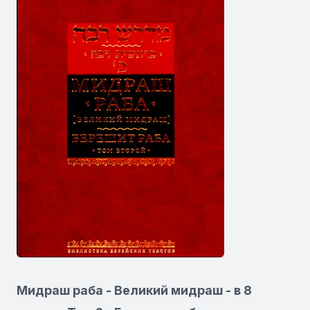
Мидраш раба - Великий мидраш - в 8