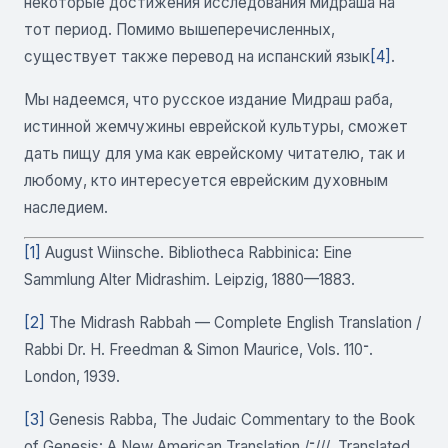
некоторые достижения исследования мидраша на
тот период. Помимо вышеперечисленных,
существует также перевод на испанский язык
[4]
.
Мы надеемся, что русское издание Мидраш раба,
истинной жемчужины еврейской культуры, сможет
дать пищу для ума как еврейскому читателю, так и
любому, кто интересуется еврейским духовным
наследием.
[1]
August Wiinsche. Bibliotheca Rabbinica: Eine
Sammlung Alter Midrashim. Leipzig, 1880—1883.
[2]
The Midrash Rabbah — Complete English Translation /
Rabbi Dr. H. Freedman & Simon Maurice, Vols. 110־.
London, 1939.
[3]
Genesis Rabba, The Judaic Commentary to the Book
of Genesis: A New American Translation /־///. Translated