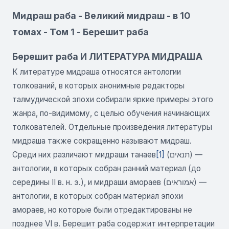
Мидраш раба - Великий мидраш - в 10
томах - Том 1 - Берешит раба
Берешит раба И ЛИТЕРАТУРА МИДРАША
К литературе мидраша относятся антологии
толкований, в которых анонимные редакторы
талмудической эпохи собирали яркие примеры этого
жанра, по-видимому, с целью обучения начинающих
толкователей. Отдельные произведения литературы
мидраша также сокращенно называют мидраш.
Среди них различают мидраши танаев
[1]
(תנאים) —
антологии, в которых собран ранний материал (до
середины II в. н. э.), и мидраши амораев (אמוראים) —
антологии, в которых собран материал эпохи
амораев, но которые были отредактированы не
позднее VI в. Берешит раба содержит интерпретации