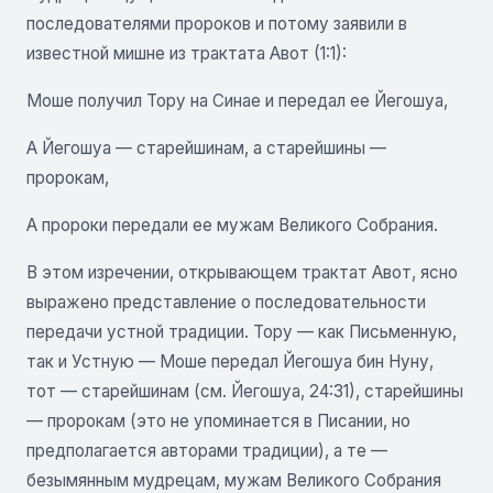
последователями пророков и потому заявили в
известной мишне из трактата Авот (1:1):
Моше получил Тору на Синае и передал ее Йегошуа,
А Йегошуа — старейшинам, а старейшины —
пророкам,
А пророки передали ее мужам Великого Собрания.
В этом изречении, открывающем трактат Авот, ясно
выражено представление о последовательности
передачи устной традиции. Тору — как Письменную,
так и Устную — Моше передал Йегошуа бин Нуну,
тот — старейшинам (см. Йегошуа, 24:31), старейшины
— пророкам (это не упоминается в Писании, но
предполагается авторами традиции), а те —
безымянным мудрецам, мужам Великого Собрания