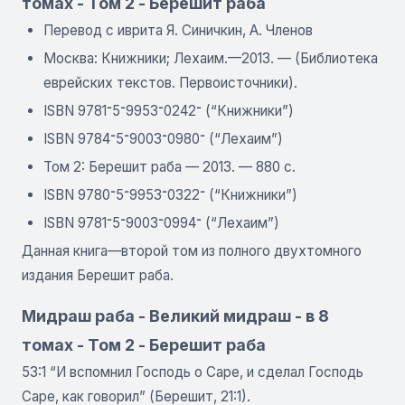
томах - Том 2 - Берешит раба
Перевод с иврита Я. Синичкин, А. Членов
Москва: Книжники; Лехаим.—2013. — (Библиотека
еврейских текстов. Первоисточники).
ISBN 9781־0242־9953־5־ (“Книжники”)
ISBN 9784־0980־9003־5־ (“Лехаим”)
Том 2: Берешит раба — 2013. — 880 с.
ISBN 9780־0322־9953־5־ (“Книжники”)
ISBN 9781־0994־9003־5־ (“Лехаим”)
Данная книга—второй том из полного двухтомного
издания Берешит раба.
Мидраш раба - Великий мидраш - в 8
томах - Том 2 - Берешит раба
53:1 “И вспомнил Господь о Саре, и сделал Господь
Саре, как говорил” (Берешит, 21:1).