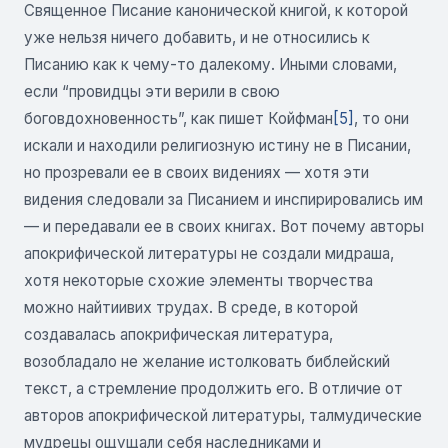
Священное Писание канонической книгой, к которой
уже нельзя ничего добавить, и не относились к
Писанию как к чему-то далекому. Иными словами,
если “провидцы эти верили в свою
боговдохновенность”, как пишет Койфман
[5]
, то они
искали и находили религиозную истину не в Писании,
но прозревали ее в своих видениях — хотя эти
видения следовали за Писанием и инспирировались им
— и передавали ее в своих книгах. Вот почему авторы
апокрифической литературы не создали мидраша,
хотя некоторые схожие элементы творчества
можно найтиивих трудах. В среде, в которой
создавалась апокрифическая литература,
возобладало не желание истолковать библейский
текст, а стремление продолжить его. В отличие от
авторов апокрифической литературы, талмудические
мудрецы ощущали себя наследниками и