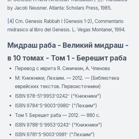
by Jacob Neusner. Atlanta: Scholars Press, 1985.
[4]
Cm. Genesis Rabbah I (Genesis 1-2), Commentario
midrasico al libro del Genesis. L. Vegas Montaner, 1994.
Мидраш раба - Великий мидраш -
в 10 томах - Том 1 - Берешит раба
Перевод с иврита Я. Синичкин, А. Членова
М: Книжники; Лехаим. — 2012. — (Библиотека
еврейских текстов. Первоисточники)
ISBN 978-51־0242־9953־ (“Книжники”)
ISBN 9784־0980־9003־5־ (“Лехаим”)
Том 1: Берешит раба — 2012. — 880 с.
ISBN 9788־0243־9953־5־ (“Книжники”)
ISBN 9781־0981־9003־5־ (“Лехаим”)