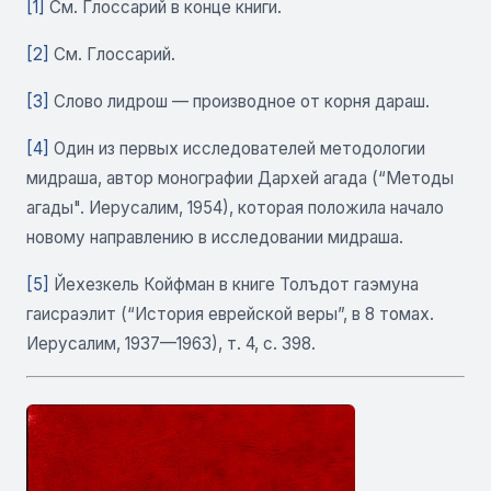
[1]
См. Глоссарий в конце книги.
[2]
См. Глоссарий.
[3]
Слово лидрош — производное от корня дараш.
[4]
Один из первых исследователей методологии
мидраша, автор монографии Дархей агада (“Методы
агады". Иерусалим, 1954), которая положила начало
новому направлению в исследовании мидраша.
[5]
Йехезкель Койфман в книге Толъдот гаэмуна
гаисраэлит (“История еврейской веры”, в 8 томах.
Иерусалим, 1937—1963), т. 4, с. 398.