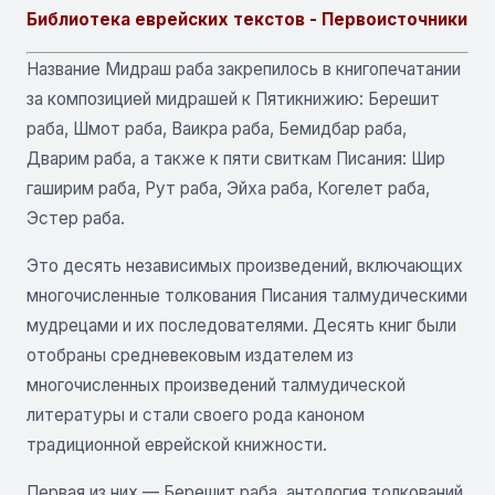
Библиотека еврейских текстов - Первоисточники
Название Мидраш раба закрепилось в книгопечатании
за композицией мидрашей к Пятикнижию: Берешит
раба, Шмот раба, Ваикра раба, Бемидбар раба,
Дварим раба, а также к пяти свиткам Писания: Шир
гаширим раба, Рут раба, Эйха раба, Когелет раба,
Эстер раба.
Это десять независимых произведений, включающих
многочисленные толкования Писания талмудическими
мудрецами и их последователями. Десять книг были
отобраны средневековым издателем из
многочисленных произведений талмудической
литературы и стали своего рода каноном
традиционной еврейской книжности.
Первая из них — Берешит раба, антология толкований