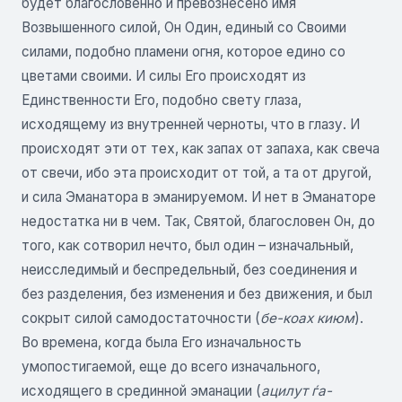
будет благословенно и превознесено имя
Возвышенного силой, Он Один, единый со Своими
силами, подобно пламени огня, которое едино со
цветами своими. И силы Его происходят из
Единственности Его, подобно свету глаза,
исходящему из внутренней черноты, что в глазу. И
происходят эти от тех, как запах от запаха, как свеча
от свечи, ибо эта происходит от той, а та от другой,
и сила Эманатора в эманируемом. И нет в Эманаторе
недостатка ни в чем. Так, Святой, благословен Он, до
того, как сотворил нечто, был один – изначальный,
неисследимый и беспредельный, без соединения и
без разделения, без изменения и без движения, и был
сокрыт силой самодостаточности (
бе-коах киюм
).
Во времена, когда была Его изначальность
умопостигаемой, еще до всего изначального,
исходящего в срединной эманации (
ацилут ѓа-