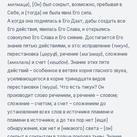
митмаца
), [Он] был сокрыт, возможно, пребывая в
Себе, и [тогда] не была явна Его сила.
А когда она поднялась в Его Даат, дабы создать все
Его действия, явилась Его Слава, и открылись
совокупно Его Слава и Его сияние. Достигается Его
знание пятью действиями, и это: исправление (
тикун
),
перестановка (
церуф
), речение (
ма’амар
), сложение
(
михлаль
) и счет (
хешбон
). Знание этих пяти
действий – особенное в ветвях корня гласного звука,
усиливающегося в корне тринадцати видов
перестановки (
тмура
). Что есть тикун? Он
производит слово речением, а речение – словом;
сложение – счетом, а счет – сложением до
установления всех слов в источнике пламени и
пламени в источнике; а до тех пор нет [еще]
обнаружения, как нет и [никакого] света – [он]
сокрыт в сокрытом в толще покрова тьмы. Знание