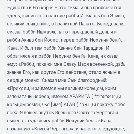
Единства и Его корня – это тьма, и она проясняется
здесь, как истолковал сие рабби Ишмаэль бен Элиша,
великий священник, в Гранитной Палате. Беседовали,
сказал рабби Ишмаэль, в тот прекрасный день я и
рабби Акива бен Йосеф, перед рабби Нехуния бен ѓа-
Кана. И был там рабби Ханина бен Тарадион. И
обратился я к рабби Нехунии бен ѓа-Кана, и сказал
ему: «Рабби, покажи мне Славу Царя вселенной, дабы
знание Его, как другие Его действия, стало ясным в
сердце моем». Сказал мне Сын благородный:
«Приходи, и займемся мы великим кольцом, коим
запечатаны небеса, именем АРАРИТА ( "א ארארית ,(и
кольцом земли, чье [имя] АЃАВ ( "ו אה ,(и покажу тебе
все». Я вошел внутрь Внешнего Святого Чертога и
вынес оттуда книгу рабби Нехунии бен ѓа-Кана,
названную «Книгой Чертогов», и нашел я следующее,