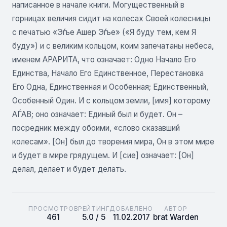
написанное в начале книги. Могущественный в
горницах величия сидит на колесах Своей колесницы
с печатью «Эѓье Ашер Эѓье» («Я буду тем, кем Я
буду») и с великим кольцом, коим запечатаны небеса,
именем АРАРИТА, что означает: Одно Начало Его
Единства, Начало Его Единственное, Перестановка
Его Одна, Единственная и Особенная; Единственный,
Особенный Один. И с кольцом земли, [имя] которому
АЃАВ; оно означает: Единый был и будет. Он –
посредник между обоими, «слово сказавший
колесам». [Он] был до творения мира, Он в этом мире
и будет в мире грядущем. И [сие] означает: [Он]
делал, делает и будет делать.
ПРОСМОТРОВ
РЕЙТИНГ
ДОБАВЛЕНО
АВТОР
461
5.0 / 5
11.02.2017
brat Warden