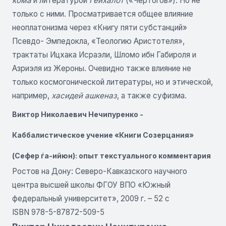
кома
и литературой
Ѓейхалот
(«Чертогов»). Но не
только с ними. Просматривается общее влияние
неоплатонизма через «Книгу пяти субстанций»
Псевдо- Эмпедокла, «Теологию Аристотеля»,
трактаты Ицхака Исраэли, Шломо ибн Габироля и
Азриэля из Жероны. Очевидно также влияние не
только космогонической литературы, но и этической,
например,
хасидей ашкеназ
, а также суфизма.
Виктор Николаевич Нечипуренко -
Каббалистическое учение «Книги Созерцания»
(Сефер ѓа-ийюн): опыт текстуального комментария
Ростов на Дону: Северо-Кавказского научного
центра высшей школы ФГОУ ВПО «Южный
федеральный университет», 2009 г. – 52 с
ISBN 978-5-87872-509-5