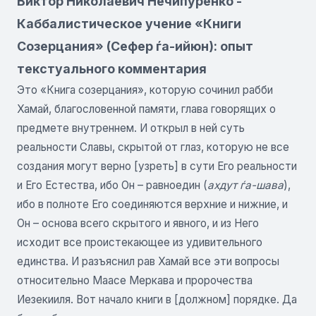
Виктор Николаевич Нечипуренко -
Каббалистическое учение «Книги
Созерцания» (Сефер ѓа-ийюн): опыт
текстуального комментария
Это «Книга созерцания», которую сочинил рабби
Хамай, благословенной памяти, глава говорящих о
предмете внутреннем. И открыл в ней суть
реальности Славы, скрытой от глаз, которую не все
создания могут верно [узреть] в сути Его реальности
и Его Естества, ибо Он – равноедин (
ахдут ѓа-шава
),
ибо в полноте Его соединяются верхние и нижние, и
Он – основа всего скрытого и явного, и из Него
исходит все проистекающее из удивительного
единства. И разъяснил рав Хамай все эти вопросы
относительно Маасе Меркава и пророчества
Иезекииля. Вот начало книги в [должном] порядке. Да