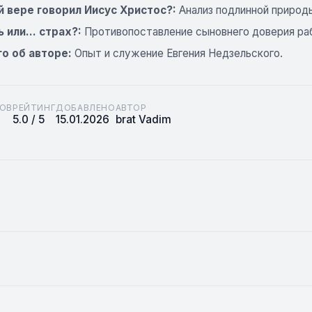
й вере говорил Иисус Христос?:
Анализ подлинной природы
 или... страх?:
Противопоставление сыновнего доверия ра
о об авторе:
Опыт и служение Евгения Недзельского.
ОВ
РЕЙТИНГ
ДОБАВЛЕНО
АВТОР
5.0 / 5
15.01.2026
brat Vadim