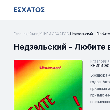
Главная
/
Книги
/
КНИГИ ЭСХАТОС
/
Недзельский - Любите
Недзельский - Любите 
КАТЕГОРИЯ
КНИГИ Э
Брошюра «
годов. Авт
призывая 
призыв: ни
неизменной