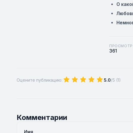
О како
Любовь
Немног
ПРОСМОТР
361
Оцените публикацию:
5.0
/5 (
1
)
Комментарии
Имя