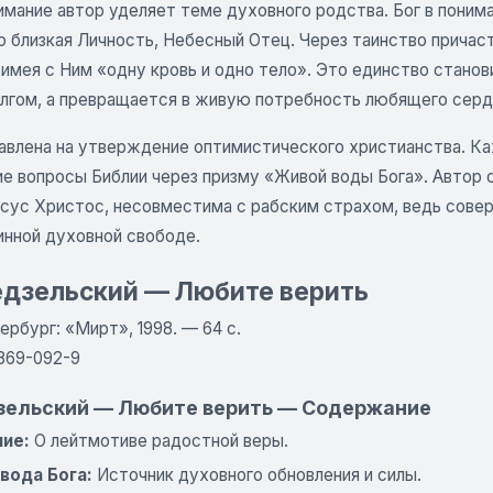
имание автор уделяет теме духовного родства. Бог в поним
 близкая Личность, Небесный Отец. Через таинство причаст
 имея с Ним «одну кровь и одно тело». Это единство стано
лгом, а превращается в живую потребность любящего серд
равлена на утверждение оптимистического христианства. К
 вопросы Библии через призму «Живой воды Бога». Автор ст
исус Христос, несовместима с рабским страхом, ведь совер
инной духовной свободе.
Недзельский — Любите верить
рбург: «Мирт», 1998. — 64 с.
8869-092-9
едзельский — Любите верить — Содержание
ие:
О лейтмотиве радостной веры.
вода Бога:
Источник духовного обновления и силы.