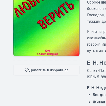
Особое вн
бесконечно
Господом,
тяжким до
Книга нап
сложнейшие
говорил И
путь к ист
Е. Н. 
Добавить в избранное
Санкт-Пете
ISBN: 5-8
Е. Н. Н
Введен
Живая 