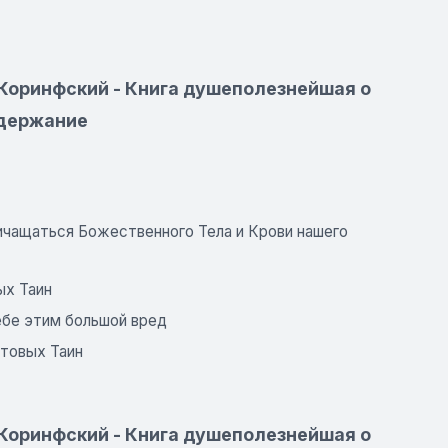
Коринфский - Книга душеполезнейшая о
одержание
ричащаться Божественного Тела и Крови нашего
ых Таин
себе этим большой вред
стовых Таин
Коринфский - Книга душеполезнейшая о