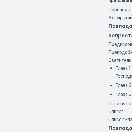
причащени
Перевод с
Ахтырский 
Преподо
непрест
Предислов
Преподобн
Святитель
Глава 
Господ
Глава 2
Глава 3
Ответы на
Эпилог
Список ил
Преподо