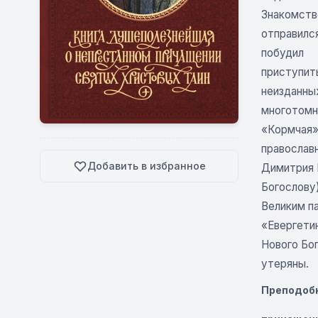
Знакомство
отправился
побудил
приступит
неизданны
многотомно
«Кормчая»
православ
Добавить в избранное
Димитрия 
Богослову)
Великим п
«Евергети
Нового Бог
утеряны.
Преподобн