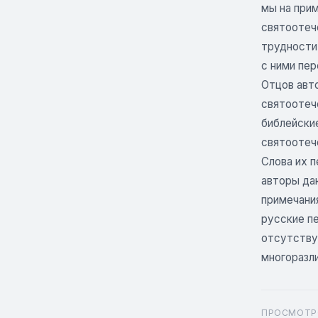
мы на при
святоотеч
трудности
с ними пер
Отцов авто
святоотече
библейски
святоотеч
Слова их 
авторы да
примечани
русские пе
отсутствую
многоразли
ПРОСМОТР