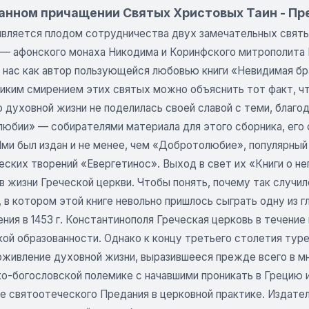
анном причащении Святых Христовых Таин - Пр
является плодом сотрудничества двух замечательных святых
, — афонского монаха Никодима и Коринфского митрополит
 нас как автор пользующейся любовью книги «Невидимая бра
ликим смирением этих святых можно объяснить тот факт, чт
о духовной жизни не поделилась своей славой с теми, благод
юбии» — собирателями материала для этого сборника, его 
Ими был издан и не менее, чем «Добротолюбие», популярный
еских творений «Евергетинос». Выход в свет их «Книги о 
в жизни Греческой церкви. Чтобы понять, почему так случи
 в котором этой книге невольно пришлось сыграть одну из г
ния в 1453 г. Константинополя Греческая церковь в течение
ой образованности. Однако к концу третьего столетия турецк
оживление духовной жизни, выразившееся прежде всего в мн
о-богословской полемике с начавшими проникать в Грецию 
е святоотеческого Предания в церковной практике. Издате