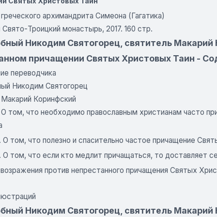
и Святых Христовых Таин
 греческого архимандрита Симеона (Гагатика)
Свято-Троицкий монастырь, 2017. 160 стр.
бный Никодим Святогорец, святитель Макарий 
анном причащении Святых Христовых Таин - С
ие переводчика
ый Никодим Святогорец
 Макарий Коринфский
1. О том, что необходимо православным христианам часто п
а
. О том, что полезно и спасительно частое причащение Свят
. О том, что если кто медлит причащаться, то доставляет 
 возражения против непрестанного причащения Святых Хри
люстраций
бный Никодим Святогорец, святитель Макарий 