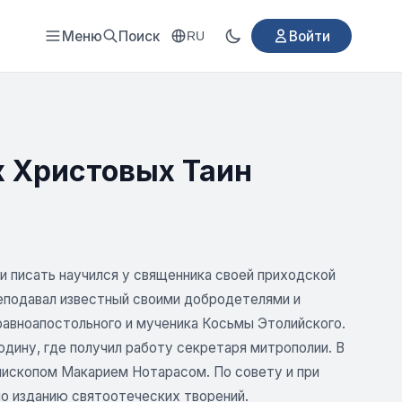
Меню
Поиск
Войти
RU
х Христовых Таин
и писать научился у священника своей приходской
реподавал известный своими добродетелями и
равноапостольного и мученика Косьмы Этолийского.
одину, где получил работу секретаря митрополии. В
пископом Макарием Нотарасом. По совету и при
о изданию святоотеческих творений.