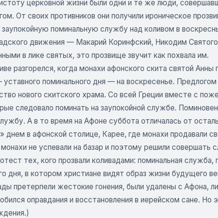
чистоту церковной жизни были одни и те же люди, соверша
гом. От своих противников они получили ироническое прозв
 заупокойную поминальную службу над коливом в воскресные
вадского движения — Макарий Коринфский, Никодим Святого
ными в лике святых, это прозвище звучит как похвала им.
ливе разгорелся, когда монахи афонского скита святой Анн
уставного поминального дня — на воскресенье. Предлогом т
тво нового скитского храма. Со всей Греции вместе с поже
орые следовало поминать на заупокойной службе. Поминовен
службу. А в то время на Афоне суббота отличалась от оста
 днем в афонской столице, Карее, где монахи продавали св
монахи не успевали на базар и поэтому решили совершать с
отест тех, кого прозвали коливадами: поминальная служба,
го дня, в котором христиане видят образ жизни будущего в
ады претерпели жестокие гонения, были удалены с Афона, л
обился оправдания и восстановления в иерейском сане. Но 
ждения.)