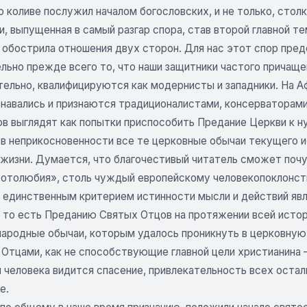
о коливе послужил началом богословских, и не только, стол
, выпущенная в самый разгар спора, став второй главной те
 обострила отношения двух сторон. Для нас этот спор пред
льно прежде всего то, что наши защитники частого причаще
тельно, квалифицируются как модернисты и западники. На 
знавались и признаются традиционалистами, консерваторами
ов выглядят как попытки приспособить Предание Церкви к
 в неприкосновенности все те церковные обычаи текущего 
жизни. Думается, что благочестивый читатель сможет почув
отолюбия», столь чуждый европейскому человекопоклонству.
, единственным критерием истинности мысли и действий яв
 то есть Преданию Святых Отцов на протяжении всей истор
народные обычаи, которым удалось проникнуть в церковную
с Отцами, как не способствующие главной цели христианина
 человека видится спасение, привлекательность всех остал
е.