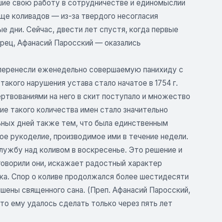
вшие свою работу в сотрудничестве и единомыслии
ище коливадов — из-за твердого несогласия
 дни. Сейчас, двести лет спустя, когда первые
рец, Афанасий Паросский — оказались
ы перенесли еженедельно совершаемую панихиду с
акого нарушения устава стало начатое в 1754 г.
ртвованиями на него в скит поступало и множество
ие такого количества имен стало значительно
льных дней также тем, что была единственным
ое рукоделие, производимое ими в течение недели.
лужбу над коливом в воскресенье. Это решение и
 говорили они, искажает радостный характер
ека. Спор о коливе продолжался более шестидесяти
ишены священного сана. (Преп. Афанасий Паросский,
это ему удалось сделать только через пять лет