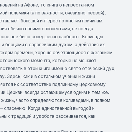
кновений на Афоне, то книга о непрестанном
мой полемики (а по важности, очевидно, первой),
ставляет большой интерес по многим причинам.
ния обычно своими оппонентами, не всегда
Афоне все было совершенно наоборот. Коливады
 и борцами с европейским духом, а действия их
 нуждам времени, хорошо сочетающиеся с желанием
исторического момента, которые не мешают
ствовать в этой книге именно свято отеческий дух,
 Здесь, как и в остальном учении и жизни
ляется их соответствие подлинному церковному
ии Церкви, всегда остающемуся одним и тем же.
 жизнь, часто определяются коливадами, в полном
 — спасению. Когда единственной выгодой и
ьных традиций и удобств рассеивается, как