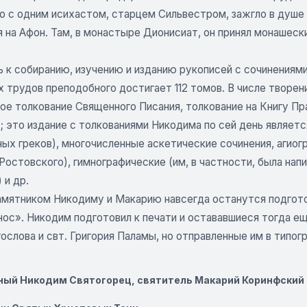
 с одним исихастом, старцем Сильвестром, зажгло в душе Н
 на Афон. Там, в монастыре Дионисиат, он принял монашески
ь к собиранию, изучению и изданию рукописей с сочинениям
х трудов преподобного достигает 112 томов. В числе творе
е толкование Священного Писания, толкование на Книгу Пра
; это издание с толкованиями Никодима по сей день являет
ных греков), многочисленные аскетические сочинения, агио
Ростовского), гимнографические (им, в частности, была н
 и др.
амятником Никодиму и Макарию навсегда останутся подгот
нос». Никодим подготовил к печати и остававшиеся тогда е
ослова и свт. Григория Паламы, но отправленные им в типо
ый Никодим Святогорец, святитель Макарий Коринфский 