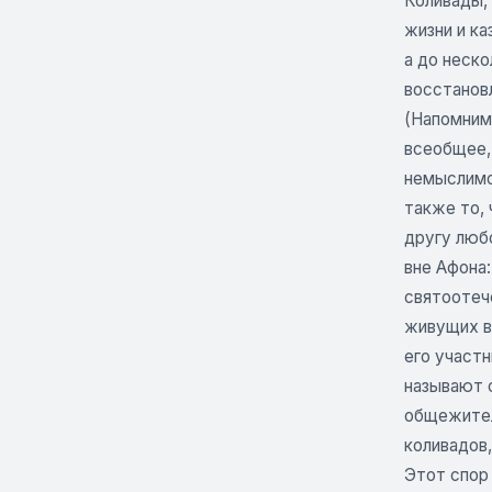
Коливады,
жизни и ка
а до неск
восстанов
(Напомним
всеобщее, 
немыслимо
также то,
другу любо
вне Афона:
святоотеч
живущих в 
его участ
называют 
общежител
коливадов
Этот спор