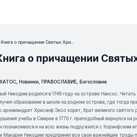
Книга о причащении Святых Хри...
Книга о причащении Святы
СХАТОС
,
Новинки
,
ПРАВОСЛАВИЕ
,
Богословие
й Никодим родился в 1749 году на острове Наксос. Читать 
лучил образование в школе на родном острове, где тогда п
 архимандрит Хрисанф Эксо хорит, брат великого святого 
ршения учебы в Смирне в 1770 г. преподобный вернулся на р
он познакомился и на всю жизнь подружился с Коринфским е
и Макария Никодим предпринял все свои важнейшие труды п