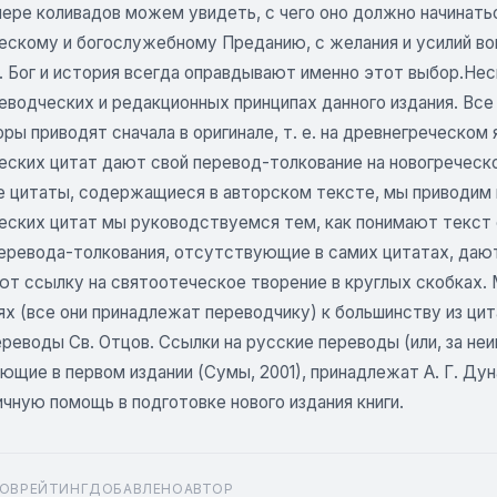
мере коливадов можем увидеть, с чего оно должно начинать
ескому и богослужебному Преданию, с желания и усилий воп
. Бог и история всегда оправдывают именно этот выбор.Нес
еводческих и редакционных принципах данного издания. Все
ры приводят сначала в оригинале, т. е. на древнегреческом
ских цитат дают свой перевод-толкование на новогреческом
е цитаты, содержащиеся в авторском тексте, мы приводим 
еских цитат мы руководствуемся тем, как понимают текст 
перевода-толкования, отсутствующие в самих цитатах, дают
ют ссылку на святоотеческое творение в круглых скобках. 
ях (все они принадлежат переводчику) к большинству из ц
реводы Св. Отцов. Ссылки на русские переводы (или, за неи
щие в первом издании (Сумы, 2001), принадлежат А. Г. Дун
чную помощь в подготовке нового издания книги.
ОВ
РЕЙТИНГ
ДОБАВЛЕНО
АВТОР