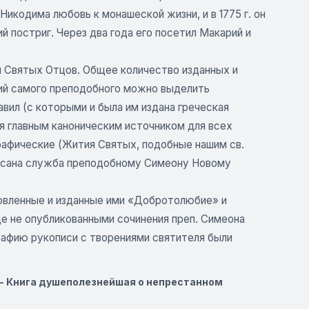
икодима любовь к монашеской жизни, и в 1775 г. он
й постриг. Через два года его посетил Макарий и
и Святых Отцов. Общее количество изданных и
ний самого преподобного можно выделить
вил (с которыми и была им издана греческая
ся главным каноническим источником для всех
графические (Жития Святых, подобные нашим св.
аписана служба преподобному Симеону Новому
овленные и изданные ими «Добротолюбие» и
ще не опубликованными сочинения преп. Симеона
графию рукописи с творениями святителя были
- Книга душеполезнейшая о непрестанном