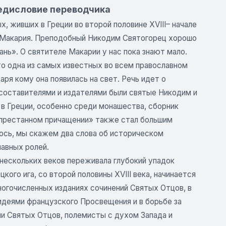
едисловие переводчика
, живших в Греции во второй половине XVIII– начале
а Макария. Преподобный Никодим Святогорец хорошо
нь». О святителе Макарии у нас пока знают мало.
о одна из самых известных во всем православном
аря кому она появилась на свет. Речь идет о
составителями и издателями были святые Никодим и
 в Греции, особенно среди монашества, сборник
непрестанном причащении» также стал большим
лось, мы скажем два слова об историческом
лавных ролей.
 нескольких веков переживала глубокий упадок
ого ига, со второй половины XVIII века, начинается
огочисленных изданиях сочинений Святых Отцов, в
идеями французского Просвещения и в борьбе за
ли Святых Отцов, полемисты с духом Запада и