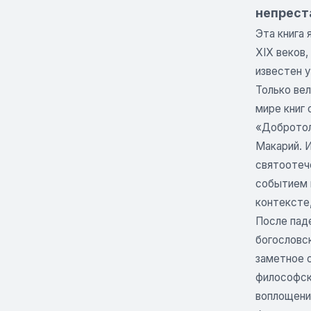
непрест
Эта книга 
XIX веков
известен у
Только ве
мире книг 
«Добротол
Макарий. 
святоотеч
событием 
контексте,
После паде
богословск
заметное 
философск
воплощени