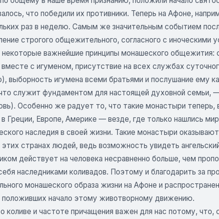
 по общему в наше время признанию, положили начало свято
залось, что победили их противники. Теперь на Афоне, наприм
ольких раз в неделю. Самым же значительным событием пос
ление строгого общежительного, согласного с иноческими у
 некоторые важнейшие принципы монашеского общежития: о
вместе с игуменом, присутствие на всех службах суточного
), выборность игумена всеми братьями и послушание ему ка
 что служит фундаментом для настоящей духовной семьи, —
вь). Особенно же радует то, что такие монастыри теперь, 
 в Греции, Европе, Америке — везде, где только нашлись ми
еского наследия в своей жизни. Такие монастыри оказывают
этих странах людей, ведь возможность увидеть ангельский 
ником действует на человека несравненно больше, чем проп
себя наследниками коливадов. Поэтому и благодарить за пр
ьного монашеского образа жизни на Афоне и распространен
, положивших начало этому животворному движению.
 о коливе и частоте причащения важен для нас потому, что