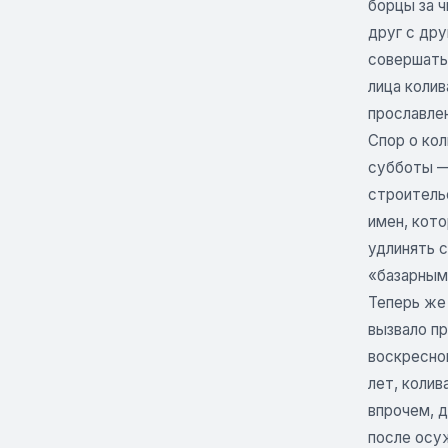
борцы за 
друг с дру
совершать
лица коли
прославлен
Спор о ко
субботы — 
строительс
имен, кот
удлинять 
«базарным»
Теперь же 
вызвало пр
воскресно
лет, колив
впрочем, д
после осу