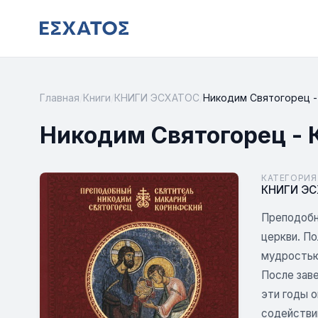
Главная
/
Книги
/
КНИГИ ЭСХАТОС
/
Никодим Святогорец - 
Никодим Святогорец - 
КАТЕГОРИЯ
КНИГИ Э
Преподобны
церкви. По
мудростью
После заве
эти годы 
содействи