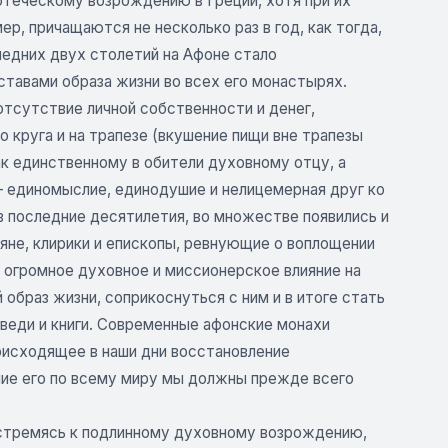
отеческому возрождению в Греции, хотя при их
ер, причащаются не несколько раз в год, как тогда,
ледних двух столетий на Афоне стало
ставами образа жизни во всех его монастырях.
тсутствие личной собственности и денег,
 круга и на трапезе (вкушение пищи вне трапезы
к единственному в обители духовному отцу, а
 единомыслие, единодушие и нелицемерная друг ко
в последние десятилетия, во множестве появились и
ряне, клирики и епископы, ревнующие о воплощении
 огромное духовное и миссионерское влияние на
образ жизни, соприкоснуться с ним и в итоге стать
оведи и книги. Современные афонские монахи
оисходящее в наши дни восстановление
ие его по всему миру мы должны прежде всего
, стремясь к подлинному духовному возрождению,