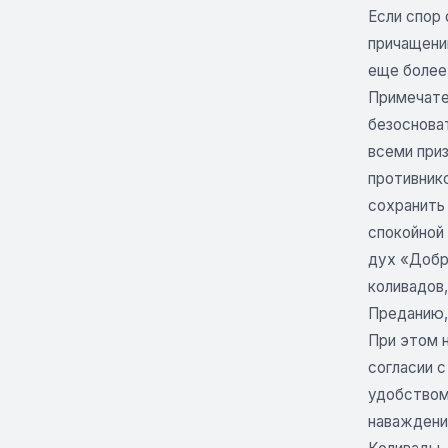
Если спор 
причащении
еще более
Примечате
безоснова
всеми при
противник
сохранить
спокойной 
дух «Добр
коливадов
Преданию,
При этом 
согласии 
удобством
наваждени