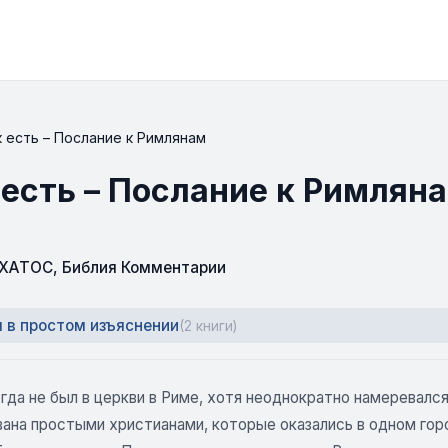
к есть – Послание к Римлянам
 есть – Послание к Римлян
СХАТОС
,
Библия Комментарии
 в простом изъяснении
(2 книги)
гда не был в церкви в Риме, хотя неоднократно намеревался
вана простыми христианами, которые оказались в одном гор