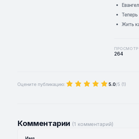
Евангел
Теперь 
Жить ка
ПРОСМОТР
264
Оцените публикацию:
5.0
/5 (
1
)
Комментарии
(1 комментарий)
Имя