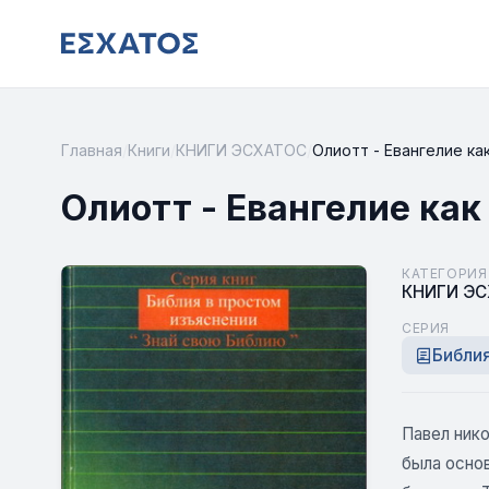
Главная
/
Книги
/
КНИГИ ЭСХАТОС
/
Олиотт - Евангелие ка
Олиотт - Евангелие как
КАТЕГОРИЯ
КНИГИ Э
СЕРИЯ
Библия
Павел нико
была осно