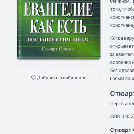
ближним. Т
того, чтоб
христианск
христиане
Когда вер
открываетс
за евангел
особенно 
Бог сдела
Добавить в избранное
новым пон
Стюарт
Пер. с англ
ISBN 0 852
Стюарт 