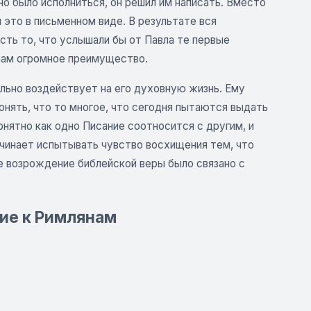
о было исполниться, он решил им написать. Вместо
 это в письменном виде. В результате вся
сть то, что услышали бы от Павла те первые
 нам огромное преимущество.
льно воздействует на его духовную жизнь. Ему
онять, что то многое, что сегодня пытаются выдать
онятно как одно Писание соотносится с другим, и
ачинает испытывать чувство восхищения тем, что
ое возрождение библейской веры было связано с
ние к Римлянам