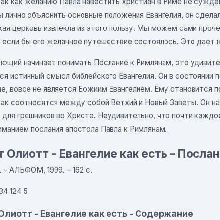
ак как желанию Павла навестить христиан в Риме не сужден
ы лично объяснить основные положения Евангелия, он сделал
ая церковь извлекла из этого пользу. Мы можем сами проче
, если бы его желанное путешествие состоялось. Это дает
ующий начинает понимать Послание к Римлянам, это удивите
я истинный смысл библейского Евангелия. Он в состоянии п
ие, вовсе не является Божиим Евангелием. Ему становится п
как соотносятся между собой Ветхий и Новый Заветы. Он н
л для грешников во Христе. Неудивительно, что почти кажд
иманием послания апостола Павла к Римлянам.
 Олиотт - Евангелие как есть – Посла
. - АЛЬФОМ, 1999. – 162 с.
34 124 5
Олиотт - Евангелие как есть - Содержание