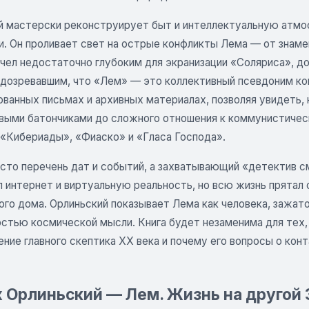
й мастерски реконструирует быт и интеллектуальную атмо
и. Он проливает свет на острые конфликты Лема — от знам
счел недостаточно глубоким для экранизации «Соляриса», д
одозревавшим, что «Лем» — это коллективный псевдоним ко
ванных письмах и архивных материалах, позволяя увидеть, 
выми батончиками до сложного отношения к коммунистиче
 «Кибериады», «Фиаско» и «Гласа Господа».
осто перечень дат и событий, а захватывающий «детектив с
 интернет и виртуальную реальность, но всю жизнь прятал 
ого дома. Орлиньский показывает Лема как человека, зажа
стью космической мысли. Книга будет незаменима для тех, 
ние главного скептика XX века и почему его вопросы о кон
 Орлиньский — Лем. Жизнь на другой