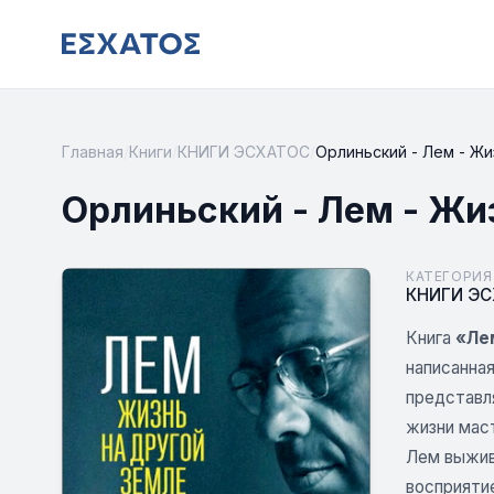
Главная
/
Книги
/
КНИГИ ЭСХАТОС
/
Орлиньский - Лем - Жи
Орлиньский - Лем - Жи
КАТЕГОРИЯ
КНИГИ Э
Книга
«Ле
написанная
представл
жизни маст
Лем выжив
восприяти