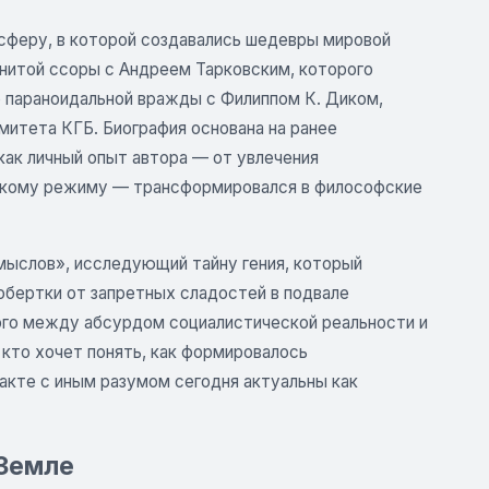
сферу, в которой создавались шедевры мировой
енитой ссоры с Андреем Тарковским, которого
о параноидальной вражды с Филиппом К. Диком,
митета КГБ. Биография основана на ранее
как личный опыт автора — от увлечения
скому режиму — трансформировался в философские
мыслов», исследующий тайну гения, который
обертки от запретных сладостей в подвале
того между абсурдом социалистической реальности и
кто хочет понять, как формировалось
такте с иным разумом сегодня актуальны как
 Земле