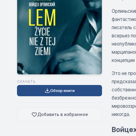
Орлиньски
фантастик
писатель 
всерьез п
неопублико
марципано
концепции
Это не пр
предсказал
СКАЧАТЬ
собственн
Обзор книги
безбрежно
мировоззре
никогда.
Добавить в избранное
Войцех