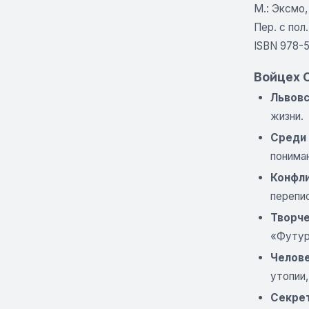
М.: Эксмо,
Пер. с пол
ISBN 978-5
Войцех 
Львовс
жизни.
Среди 
понима
Конфли
перепи
Творче
«Футур
Челове
утопии,
Секрет