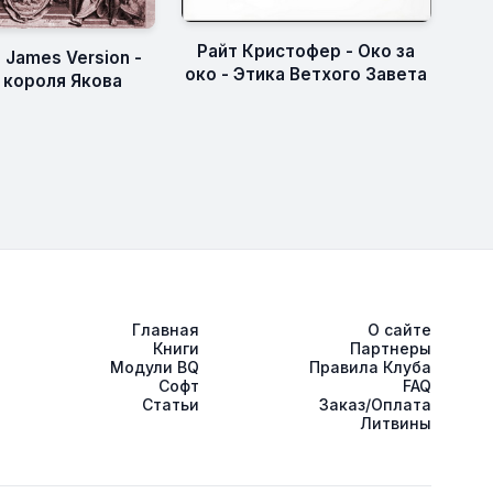
Райт Кристофер - Око за
g James Version -
око - Этика Ветхого Завета
 короля Якова
Главная
О сайте
Книги
Партнеры
Модули BQ
Правила Клуба
Софт
FAQ
Статьи
Заказ/Оплата
Литвины