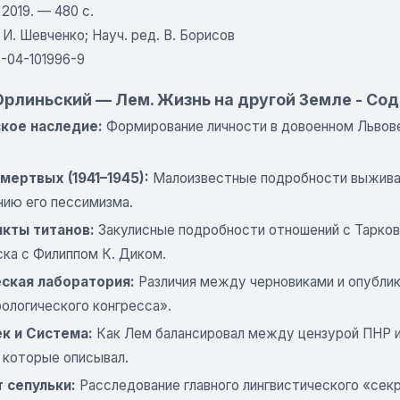
 2019. — 480 с.
. И. Шевченко; Науч. ред. В. Борисов
-04-101996-9
Орлиньский — Лем. Жизнь на другой Земле - Со
кое наследие:
Формирование личности в довоенном Львове
мертвых (1941–1945):
Малоизвестные подробности выживани
нию его пессимизма.
кты титанов:
Закулисные подробности отношений с Тарков
ска с Филиппом К. Диком.
ская лаборатория:
Различия между черновиками и опубли
ологического конгресса».
к и Система:
Как Лем балансировал между цензурой ПНР и в
 которые описывал.
 сепульки:
Расследование главного лингвистического «сек