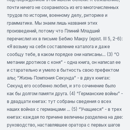
почти ничего не сохранилось из его многочисленных
трудов по истории, военному делу, риторике и
грамматике. Мы знаем лишь названия этих
произведений, потому что Плиний Младший
перечислил их в письме Бебию Макру (epist. III 5, 2-6):
«Я возьму на себя составление каталога и даже
сообщу тебе, в каком порядке они написаны... (3) “О
метании дротиков с коня” - одна книга, он написал ее
и старательно и умело в бытность свою префектом
алы; “Жизнь Помпония Секунда” - в двух книгах:
Секунд его особенно любил, и это сочинение было
как бы долгом памяти друга. (4) “Германские войны” -
в двадцати книгах: тут собраны сведения о всех
наших войнах с германцами ... (5) “Учащиеся” - в трех
книгах: каждая по причине величины разделена на две:
руководство, наставлявшее оратора с первых шагов