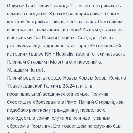
О жизни Гая Плиния Секунда Старшего сохранилось
немного сведений. В нашем распоряжении - только
краткая биография Плиния, составленная Светонием,
и письма его племянника, который был им усыновлен
и носил имя Гая Плиния Цецилия Секунда. Для их
различения еще в древности автора «Естественной
истории» (далее NH - Naturalis historia) стали называть
Плинием Старшим (Maior), а его племянника -
Младшим (Iunior).
Плиний родился в городе Новум Комум (совр. Комо) в
Транспаданской Галлии в 23/24 г. н. э. в
провинциальной всаднической семье. Получив
блестящее образование в Риме, Плиний Старший, как
подобало римскому гражданину, провел всю
молодость в армии, служил в коннице, главным
образом в Германии. Его товарищем по оружию был