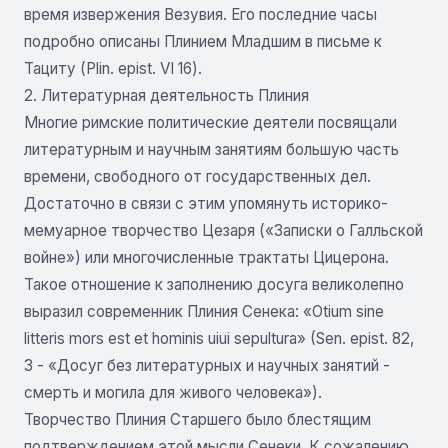
время извержения Везувия. Его последние часы
подробно описаны Плинием Младшим в письме к
Тациту (Plin. epist. VI 16).
2. Литературная деятельность Плиния
Многие римские политические деятели посвящали
литературным и научным занятиям большую часть
времени, свободного от государственных дел.
Достаточно в связи с этим упомянуть историко-
мемуарное творчество Цезаря («Записки о Галльской
войне») или многочисленные трактаты Цицерона.
Такое отношение к заполнению досуга великолепно
выразил современник Плиния Сенека: «Otium sine
litteris mors est et hominis uiui sepultura» (Sen. epist. 82,
3 - «Досуг без литературных и научных занятий -
смерть и могила для живого человека»).
Творчество Плиния Старшего было блестящим
подтверждением этой мысли Сенеки. К сожалению,