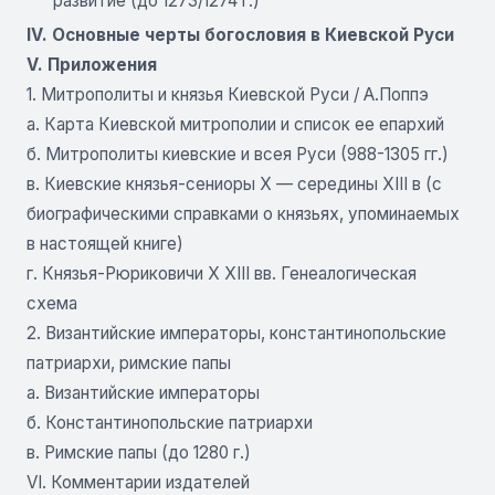
развитие (до 1273/1274 г.)
IV. Основные черты богословия в Киевской Руси
V. Приложения
1. Митрополиты и князья Киевской Руси / А.Поппэ
а. Карта Киевской митрополии и список ее епархий
б. Митрополиты киевские и всея Руси (988-1305 гг.)
в. Киевские князья-сениоры X — середины XIII в (с
биографическими справками о князьях, упоминаемых
в настоящей книге)
г. Князья-Рюриковичи X XIII вв. Генеалогическая
схема
2. Византийские императоры, константинопольские
патриархи, римские папы
а. Византийские императоры
б. Константинопольские патриархи
в. Римские папы (до 1280 г.)
VI. Комментарии издателей