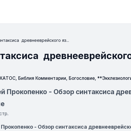
нтаксиса древнееврейского яз...
нтаксиса древнееврейског
СХАТОС
,
Библия Комментарии
,
Богословие
,
**Экклезиолог
й Прокопенко - Обзор синтаксиса дре
ие
 стр.
Прокопенко - Обзор синтаксиса древнееврейско