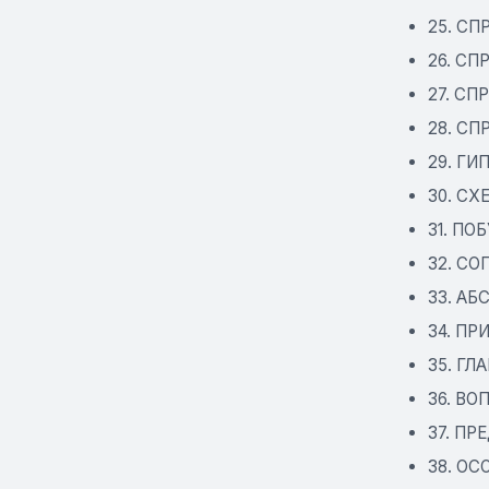
25. СП
26. С
27. СП
28. С
29. Г
30. С
31. П
32. С
33. А
34. ПР
35. Г
36. В
38. О