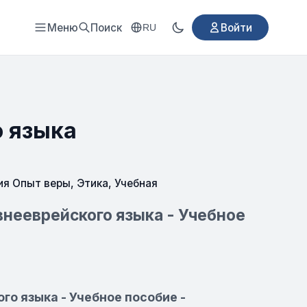
Меню
Поиск
Войти
RU
о языка
ия Опыт веры
,
Этика
,
Учебная
внееврейского языка - Учебное
го языка - Учебное пособие -