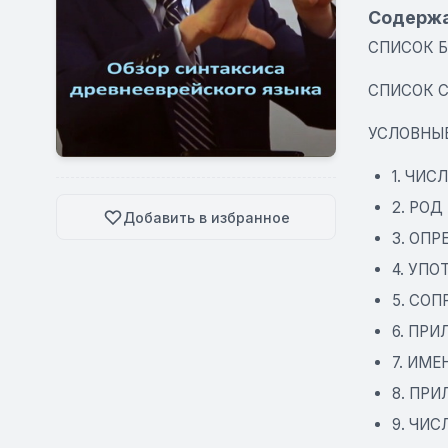
Содерж
СПИСОК 
СПИСОК 
УСЛОВНЫ
1. ЧИ
2. РО
Добавить в избранное
3. ОП
5. СО
6. ПР
7. ИМ
8. ПР
9. ЧИ