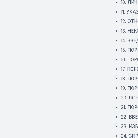
10. Л
11. У
12. О
13. Н
14. ВВ
15. ПО
16. ПО
17. ПО
18. ПО
19. П
20. П
21. ПО
22. В
23. И
24. СП