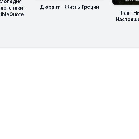
клопедия
Дюрант - Жизнь Греции
логетики -
Райт Н
BibleQuote
Настояще