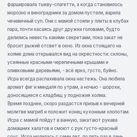
фаршировала тыкву-спагетти, а когда становилось
морозно и виноградники за домом пустели, варила
чечевичный суп. Они с мамой стояли у плиты в клубах
пара, почти касаясь друг дружки головами, будто
делились невесть какими секретами, пока закат не
бросит рыжий отсвет в окно. Из окна стоящего на
холме дома открывался вид на окрестности: склоны,
усеянные красными черепичными крышами и
оливковыми деревьями, - всё ярко, густо, буйно.
Исра всегда распахивала окна настежь. Она любила
аромат фиг и миндаля по утрам, а ночью - шорохи,
доносящиеся с кладбищ у подножия холма.
Время позднее, скоро раздастся призыв к вечерней
молитве магриб и положит конец кухонным хлопотам.
Исра с мамой пойдут в ванную, закатают рукава
домашних халатов и смоют с рук густо-красный
соус. Исра молилась с семи лет, по пять раз в день