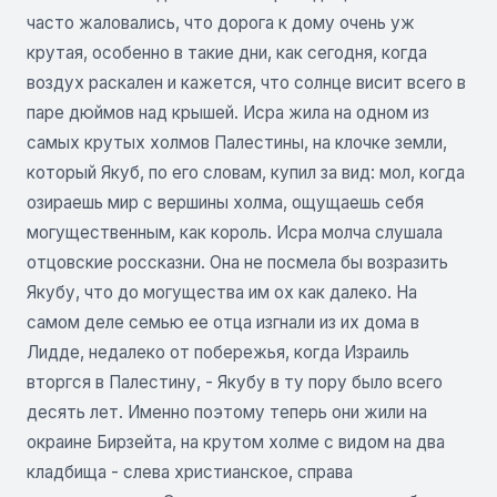
часто жаловались, что дорога к дому очень уж
крутая, особенно в такие дни, как сегодня, когда
воздух раскален и кажется, что солнце висит всего в
паре дюймов над крышей. Исра жила на одном из
самых крутых холмов Палестины, на клочке земли,
который Якуб, по его словам, купил за вид: мол, когда
озираешь мир с вершины холма, ощущаешь себя
могущественным, как король. Исра молча слушала
отцовские россказни. Она не посмела бы возразить
Якубу, что до могущества им ох как далеко. На
самом деле семью ее отца изгнали из их дома в
Лидде, недалеко от побережья, когда Израиль
вторгся в Палестину, - Якубу в ту пору было всего
десять лет. Именно поэтому теперь они жили на
окраине Бирзейта, на крутом холме с видом на два
кладбища - слева христианское, справа