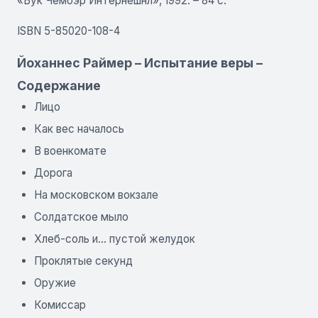
«Бук Чембэр Интернешнл», 1992. – 84 с.
ISBN 5-85020-108-4
Йоханнес Раймер – Испытание веры –
Содержание
Лицо
Как вес началось
В военкомате
Дорога
На московском вокзале
Солдатское мыло
Хлеб-соль и... пустой желудок
Проклятые секунд
Оружие
Комиссар