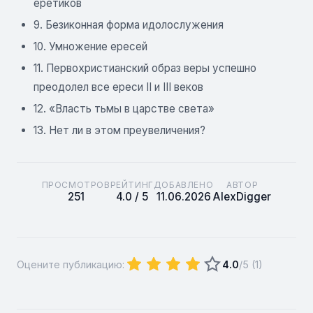
еретиков
9. Безиконная форма идолослужения
10. Умножение ересей
11. Первохристианский образ веры успешно
преодолел все ереси ІІ и ІІІ веков
12. «Власть тьмы в царстве света»
13. Нет ли в этом преувеличения?
ПРОСМОТРОВ
РЕЙТИНГ
ДОБАВЛЕНО
АВТОР
251
4.0 / 5
11.06.2026
AlexDigger
Оцените публикацию:
4.0
/5 (
1
)