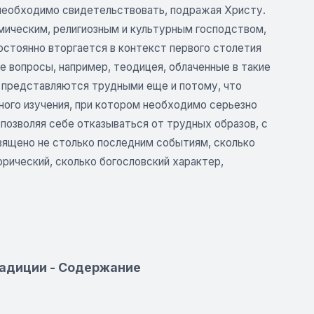
 необходимо свидетельствовать, подражая Христу.
ическим, религиозным и культурным господством,
стоянно вторгается в контекст первого столетия
ые вопросы, например, теодицея, облаченные в такие
19), представляются трудными еще и потому, что
ного изучения, при котором необходимо серьезно
 позволяя себе отказываться от трудных образов, с
священо не столько последним событиям, сколько
орический, сколько богословский характер,
радиции - Содержание