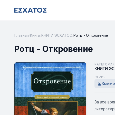
Главная
/
Книги
/
КНИГИ ЭСХАТОС
/
Ротц - Откровение
Ротц - Откровение
КАТЕГОРИЯ
КНИГИ Э
СЕРИЯ
Комме
За все вр
литературн