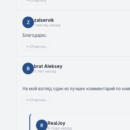
Ответить
zalservik
Z
1 месяц назад
Благодарю.
Ответить
brat Aleksey
B
5 лет назад
На мой взгляд один из лучших комментарий по кни
Ответить
RealJoy
R
4 года назад