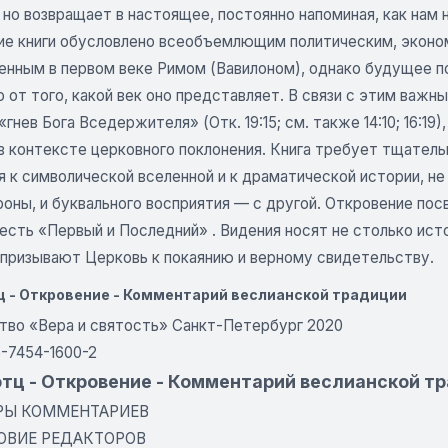
 но возвращает в настоящее, постоянно напоминая, как нам
е книги обусловлено всеобъемлющим политическим, эконом
енным в первом веке Римом (Вавилоном), однако будущее по
 от того, какой век оно представляет. В связи с этим важн
 «гнев Бога Вседержителя» (Отк. 19:15; см. также 14:10; 16:
в контексте церковного поклонения. Книга требует тщатель
 к символической вселенной и к драматической истории, не
роны, и буквального восприятия — с другой. Откровение по
есть «Первый и Последний» . Видения носят не столько ист
 призывают Церковь к покаянию и верному свидетельству.
ц - Откровение - Комментарий веслианской традиции
тво «Вера и святость» Санкт-Петербург 2020
5-7454-1600-2
отц - Откровение - Комментарий веслианской т
РЫ КОММЕНТАРИЕВ
ОВИЕ РЕДАКТОРОВ