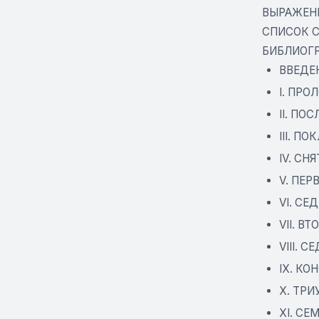
ВЫРАЖЕН
СПИСОК 
БИБЛИОГ
ВВЕДЕ
I. ПРОЛ
II. ПО
III. П
IV. СН
V. ПЕР
VI. СЕ
VII. ВТ
VIII. С
IX. КОН
X. ТРИ
XI. СЕМ