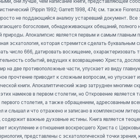
ными, они лучше, чем написание книги, представляющей со
стнический (Pippin 1992; Garrett 1998, 474; см. также Fiorenz
 просто не поддающийся анализу устаревший документ. Все 
агающего богословия, обнадеживающих обещаний, полного н
й природы. Апокалипсис является первым и самым главным п
вная эсхатология, которая стремится сделать буквальным с
ать число 666, датировать восхищение, охарактеризовать 
тельность событий, ведущих к возвращению Христа, дослов
ир на две противоположные части, упускает из виду главну
ное прочтение приводит к сложным вопросам, но упускает и
ической книги. Апокалиптический жанр затруднен многими с
 этих намеков в первом столетии, но Откровение является 
и первого столетия, а также обращением, адресованным все
ел и слышал и что отражено и записано в комплексном лите
, содержит важные духовные истины. Книга является теоце
ает искупление и отношения воскресшего Христа с Церковью
ериология, представлены с эсхатологической точки зрения,