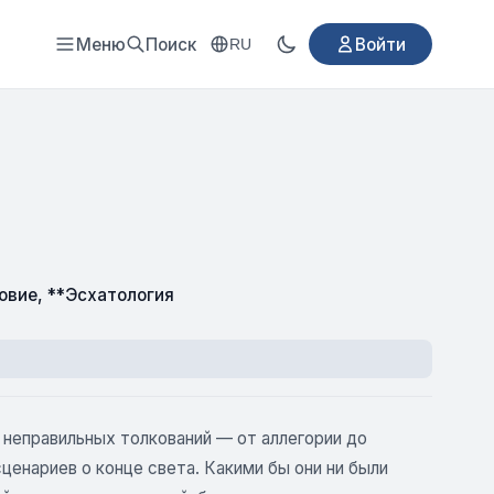
Меню
Поиск
Войти
RU
овие
,
**Эсхатология
неправильных толкований — от аллегории до
енариев о конце света. Какими бы они ни были