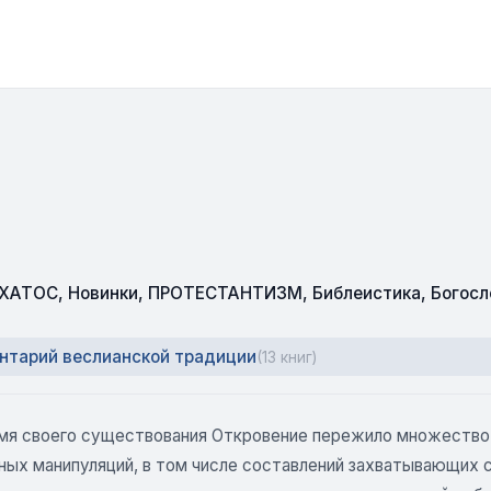
СХАТОС
,
Новинки
,
ПРОТЕСТАНТИЗМ
,
Библеистика
,
Богосл
нтарий веслианской традиции
(13 книг)
емя своего существования Откровение пережило множество 
ых манипуляций, в том числе составлений захватывающих сц