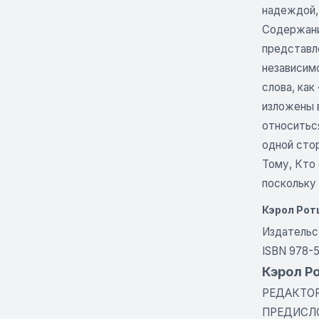
надеждой,
Содержани
представл
независимо
слова, как
изложены 
относиться
одной сто
Тому, Кто 
поскольку
Кэрол Рот
Издательс
ISBN 978-
Кэрол Р
РЕДАКТО
ПРЕДИСЛ