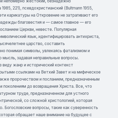
бой непомерно жестокий, безнадежно
a 1985, 221), псевдохристианский (Bultmann 1955,
эти карикатуры на Откровение не затрагивают его
адежды благовестия и — самое главное — его
осланием Церкви, невесте. Популярная
имволический язык, идентифицировать антихриста,
тысячелетнее царство, составить
но понимая символы, увлекаясь фатализмом и
ю мысль, задавая неправильные вопросы.
з виду жанр и исторический контекст
крытыми ссылками на Ветхий Завет и на мифическое
также пророчеством и посланием, предназначенным
м поколениям до возвращения Христа. Все, что
ратурном труде, предназначенном для устного
нтрической, со сложной христологией, которая
. Богословские вопросы, такие как суверенность
 которая обращает наше внимание на будущее с