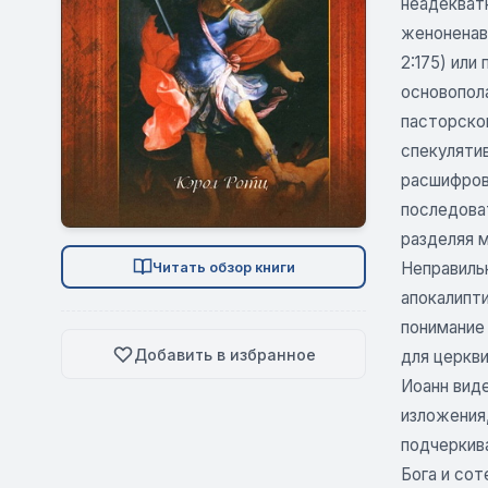
неадекват
женоненави
2:175) или
основопол
пасторско
спекуляти
расшифров
последова
разделяя м
Неправиль
Читать обзор книги
апокалипт
понимание
Добавить в избранное
для церкв
Иоанн вид
изложения
подчеркив
Бога и сот