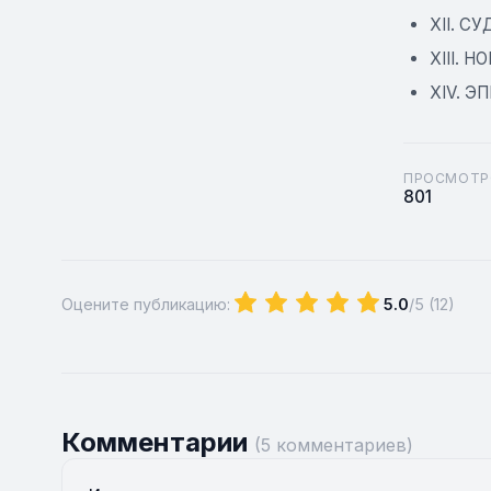
XII. СУД
XIII. Н
XIV. ЭП
ПРОСМОТР
801
Оцените публикацию:
5.0
/5 (
12
)
Комментарии
(5 комментариев)