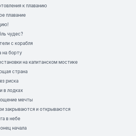
отовления к плаванию
ое плавание
дию!
бль чудес?
тели с корабля
а на борту
естановки на капитанском мостике
юющая страна
без риска
и в лодках
площение мечты
ери закрываются и открываются
уга в небе
онец начала