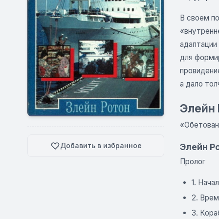
В своем по
«внутренн
адаптации 
для форми
провидение
а дало тол
Элейн 
«Обетовани
Добавить в избранное
Элейн Р
Пролог
1. Нача
2. Вре
3. Кор