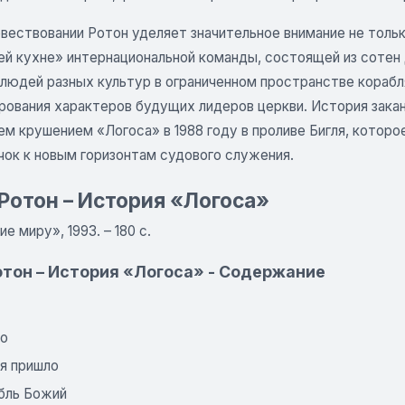
вествовании Ротон уделяет значительное внимание не тольк
ей кухне» интернациональной команды, состоящей из сотен 
людей разных культур в ограниченном пространстве корабля
рования характеров будущих лидеров церкви. История зака
м крушением «Логоса» в 1988 году в проливе Бигля, которо
чок к новым горизонтам судового служения.
Ротон – История «Логоса»
е миру», 1993. – 180 с.
отон – История «Логоса» - Содержание
ло
мя пришло
абль Божий