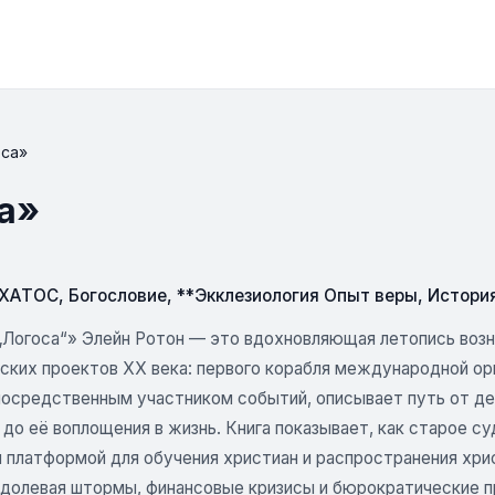
оса»
са»
СХАТОС
,
Богословие
,
**Экклезиология Опыт веры
,
Истори
„Логоса“» Элейн Ротон — это вдохновляющая летопись возн
ских проектов XX века: первого корабля международной ор
посредственным участником событий, описывает путь от д
до её воплощения в жизнь. Книга показывает, как старое с
й платформой для обучения христиан и распространения хри
одолевая штормы, финансовые кризисы и бюрократические п