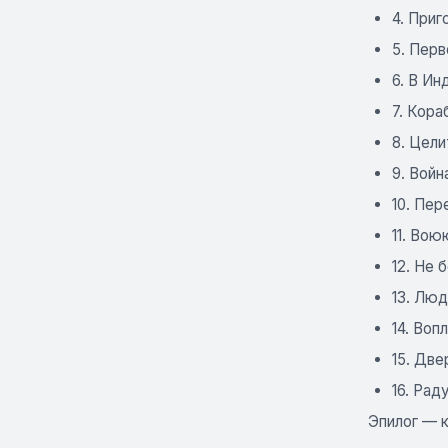
4. Приг
5. Перв
6. В Ин
7. Кора
8. Цели
9. Войн
10. Пер
11. Во
12. Не 
13. Люд
14. Во
15. Дв
16. Рад
Эпилог — к