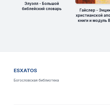
Элуэлл - Большой
библейский словарь
Гайслер - Энци
христианской апо
книги и модуль 
ESXATOS
Богословская библиотека