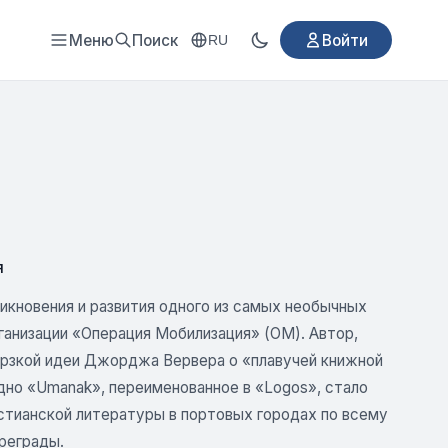
Меню
Поиск
Войти
RU
я
икновения и развития одного из самых необычных
ганизации «Операция Мобилизация» (ОМ). Автор,
ерзкой идеи Джорджа Вервера о «плавучей книжной
удно «Umanak», переименованное в «Logos», стало
стианской литературы в портовых городах по всему
реграды.