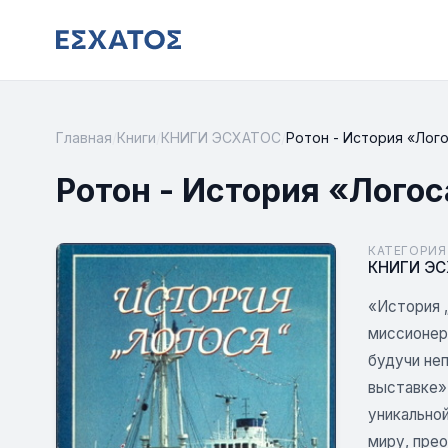
Главная
/
Книги
/
КНИГИ ЭСХАТОС
/
Ротон - История «Лог
Ротон - История «Лого
КАТЕГОРИЯ
КНИГИ Э
«История 
миссионер
будучи не
выставке» 
уникально
миру, пре