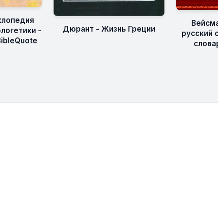
клопедия
Вейсма
Дюрант - Жизнь Греции
логетики -
русский с
BibleQuote
слова