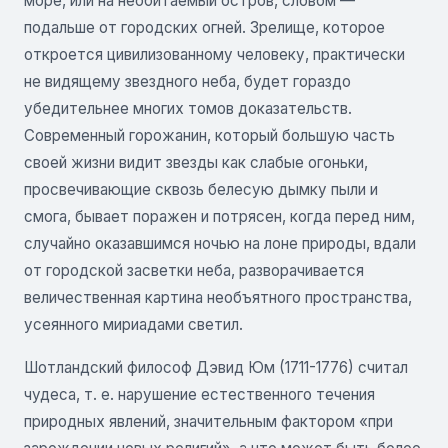
море, или на необитаемый остров, словом —
подальше от городских огней. Зрелище, которое
откроется цивилизованному человеку, практически
не видящему звездного неба, будет гораздо
убедительнее многих томов доказательств.
Современный горожанин, который большую часть
своей жизни видит звезды как слабые огоньки,
просвечивающие сквозь белесую дымку пыли и
смога, бывает поражен и потрясен, когда перед ним,
случайно оказавшимся ночью на лоне природы, вдали
от городской засветки неба, разворачивается
величественная картина необъятного пространства,
усеянного мириадами светил.
Шотландский философ Дэвид Юм (1711-1776) считал
чудеса, т. е. нарушение естественного течения
природных явлений, значительным фактором «при