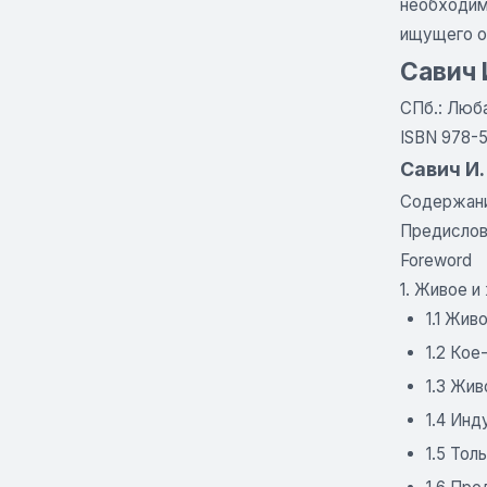
необходим
ищущего о
Савич 
СПб.: Люба
ISBN 978-
Савич И.
Содержан
Предисло
Foreword
1. Живое и
1.1 Жи
1.2 Кое
1.3 Жи
1.4 Ин
1.5 То