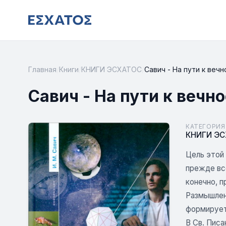
Главная
/
Книги
/
КНИГИ ЭСХАТОС
/
Савич - На пути к веч
Савич - На пути к вечн
КАТЕГОРИЯ
КНИГИ Э
Цель этой 
прежде вс
конечно, 
Размышлени
формирует
В Св. Писа