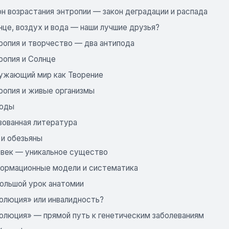
он возрастания энтропии — закон деградации и распада
нце, воздух и вода — наши лучшие друзья?
ропия и творчество — два антипода
ропия и Солнце
ружающий мир как Творение
тропия и живые организмы
воды
зованная литература
 и обезьяны
ловек — уникальное существо
формационные модели и систематика
большой урок анатомии
волюция» или инвалидность?
волюция» — прямой путь к генетическим заболеваниям