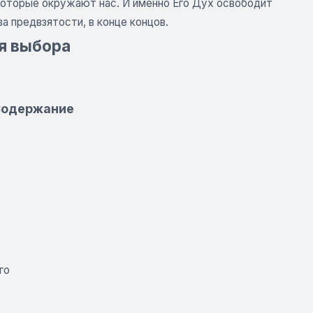
 которые окружают нас. И именно Его Дух освободит
а предвзятости, в конце концов.
ия выбора
 Содержание
го