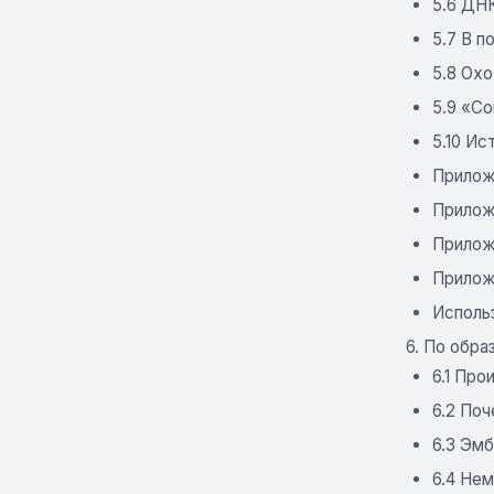
5.6 ДН
5.7 В 
5.8 Охо
5.9 «С
5.10 Ис
Прилож
Прилож
Прилож
Прилож
Исполь
6. По обра
6.1 Пр
6.2 По
6.3 Эм
6.4 Не