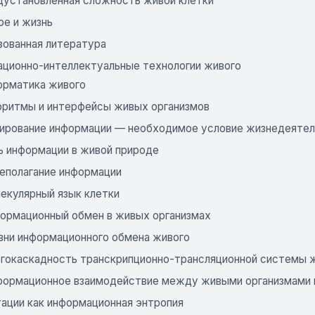
едустановленная сложность живой клетки
ое и жизнь
зованная литература
ационно-интеллектуальные технологии живого
форматика живого
горитмы и интерфейсы живых организмов
дирование информации — необходимое условие жизнедеяте
ль информации в живой природе
леполагание информации
лекулярный язык клетки
формационный обмен в живых организмах
овни информационного обмена живого
огокаскадность транскрипционно-трансляционной системы 
нформационное взаимодействие между живыми организмами и
тации как информационная энтропия