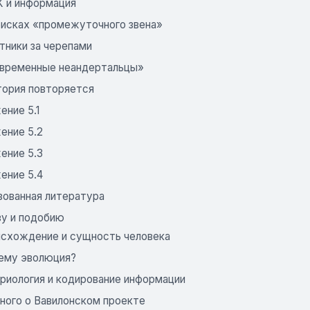
К и информация
поисках «промежуточного звена»
тники за черепами
овременные неандертальцы»
тория повторяется
ение 5.1
ение 5.2
ение 5.3
ение 5.4
зованная литература
зу и подобию
оисхождение и сущность человека
чему эволюция?
бриология и кодирование информации
много о Вавилонском проекте