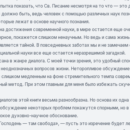
пытка показать, что Св. Писание несмотря на то что — это 
 и должно быть, ведь человек с помощью различных наук по
оторые лежат в основе научного познания.
на достижения современной науки, в мире остается еще оче
ерное, покажется слишком ненаучным. Но ведь и сама жизнь
является тайной. В повседневных заботах мы и не замечаем е
ициальной науки все еще остается неразрешимой загадкой.
сана в жанре диалога. С моей точки зрения, это удобный с
 неоднозначных вопросов жизни. Неторопливое обсуждение 
 слишком медленным на фоне стремительного темпа совреме
ный метод. При этом главным для меня было избежать скучн
иалогов этой книги весьма разнообразна. Но основа их одна
обсуждение некоторых проблем покажутся спорными, но в 
бокое духовно-научное обоснование.
Господень — там свобода», — пусть это изречение будет л