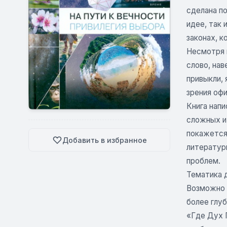
сделана по
идее, так
законах, к
Несмотря 
слово, нав
привыкли, 
зрения оф
Книга напи
сложных и
покажется
Добавить в избранное
литератур
проблем.
Тематика д
Возможно 
более глу
«Где Дух 