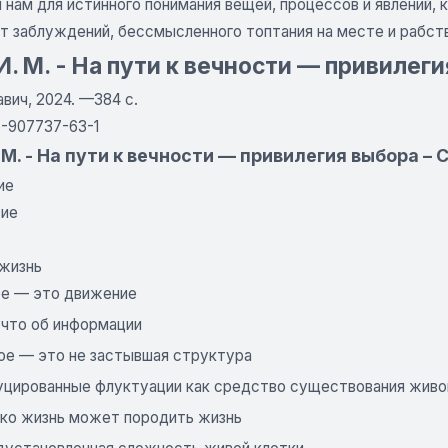
 нам для истинного понимания вещей, процессов и явлений,
т заблуждений, бессмысленного топтания на месте и рабств
И. М. - На пути к вечности — привилег
вич, 2024. —384 с.
5-907737-63-1
 М. - На пути к вечности — привилегия выбора –
ие
вие
 жизнь
вое — это движение
-что об информации
вое — это не застывшая структура
дуцированные флуктуации как средство существования живо
лько жизнь может породить жизнь