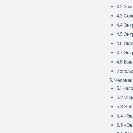
4.2 Зак
4.3 Сол
4.4 Энт
4.5 Энт
4.6 Ок
4.7 Эн
4.8 Вы
Исполь
5. Человек
5.1 Че
5.2 Ин
5.3 Не
5.4 «Э
5.5 «Э