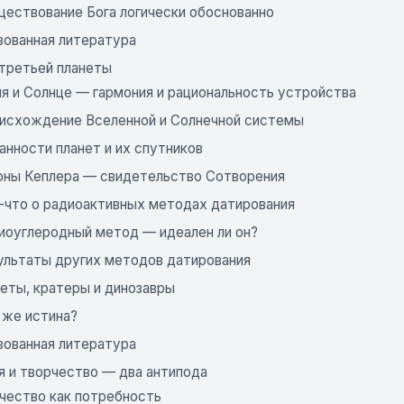
ществование Бога логически обоснованно
зованная литература
 третьей планеты
ля и Солнце — гармония и рациональность устройства
оисхождение Вселенной и Солнечной системы
анности планет и их спутников
коны Кеплера — свидетельство Сотворения
е-что о радиоактивных методах датирования
диоуглеродный метод — идеален ли он?
зультаты других методов датирования
меты, кратеры и динозавры
 же истина?
зованная литература
я и творчество — два антипода
рчество как потребность