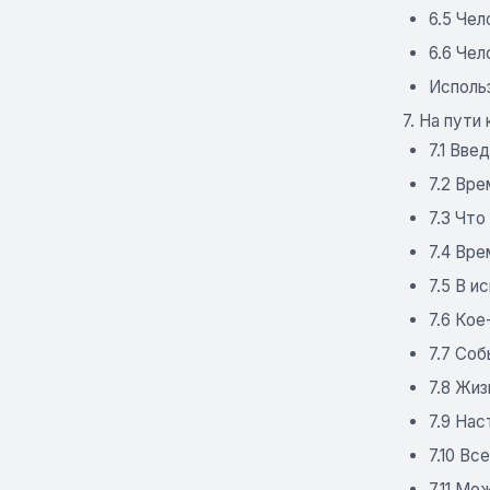
6.5 Чел
6.6 Чел
Исполь
7. На пути
7.1 Вве
7.2 Вре
7.3 Чт
7.4 Вре
7.5 В и
7.6 Кое
7.7 Соб
7.8 Жиз
7.9 На
7.10 Вс
7.11 Мо