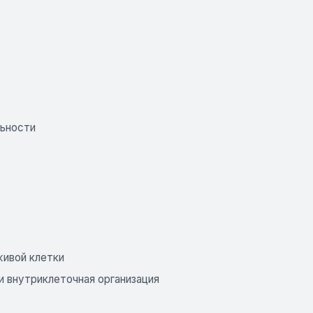
льности
живой клетки
 внутриклеточная организация