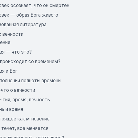
овек осознает, что он смертен
овек — образ Бога живого
зованная литература
 к вечности
дение
мя — что это?
о происходит со временем?
мя и Бог
сполнении полноты времени
-что о вечности
ытия, время, вечность
нь и время
стоящее как мгновение
е течет, все меняется
жно ли измерить настоящее?